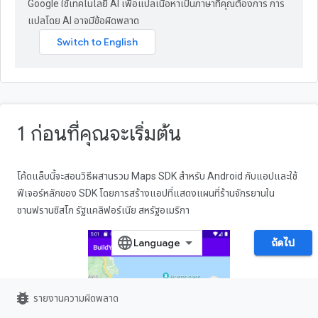
Google ใช้เทคโนโลยี AI เพื่อแปลเนื้อหาเป็นภาษาที่คุณต้องการ การ
แปลโดย AI อาจมีข้อผิดพลาด
1 ก่อนที่คุณจะเริ่มต้น
โค้ดแล็บนี้จะสอนวิธีผสานรวม Maps SDK สำหรับ Android กับแอปและใช้
ฟีเจอร์หลักของ SDK โดยการสร้างแอปที่แสดงแผนที่ร้านจักรยานใน
ซานฟรานซิสโก รัฐแคลิฟอร์เนีย สหรัฐอเมริกา
ถัดไป
bug_report
รายงานความผิดพลาด