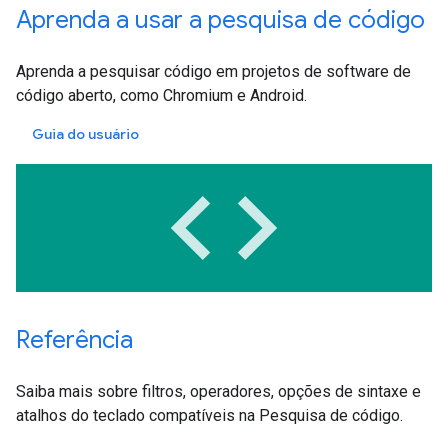
Aprenda a usar a pesquisa de código
Aprenda a pesquisar código em projetos de software de
código aberto, como Chromium e Android.
Guia do usuário
code
Referência
Saiba mais sobre filtros, operadores, opções de sintaxe e
atalhos do teclado compatíveis na Pesquisa de código.