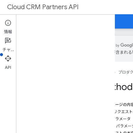
Cloud CRM Partners API
ホーム
REST リファレンス
情報
チャット
は誤りが含まれる
概要
v1
API
ホーム
プロダ
REST リソース
#partners
.
leads
Method:
Partners
.
opportunities
概要
get
このページの内
patch
HTTP リクエスト
パスパラメータ
種類
クエリ パラメー
お客様