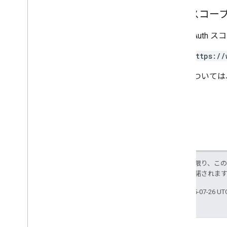
認可スコー
次の OAuth 
https://
詳細については
特に記載のない限り、こ
ス
により使用許諾されま
最終更新日 2025-07-26 U