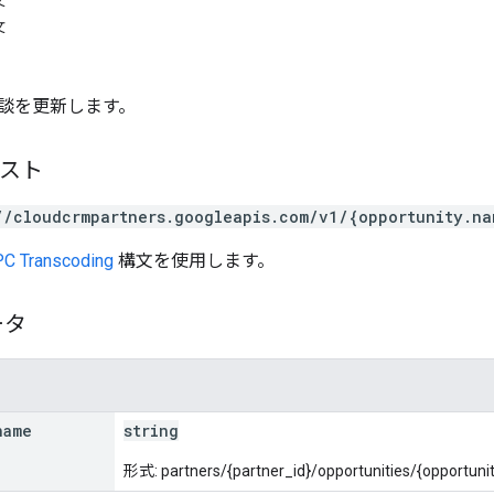
文
文
談を更新します。
エスト
//cloudcrmpartners.googleapis.com/v1/{opportunity.na
C Transcoding
構文を使用します。
ータ
name
string
形式: partners/{partner_id}/opportunities/{opportunit