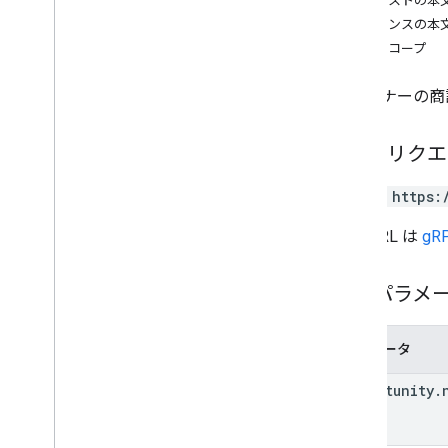
リクエストの本
日付
レスポンスの本
プロダクト ファミリー
認可スコープ
パートナーの商
HTTP リク
PATCH https:
この URL は
gRP
パスパラメ
パラメータ
opportunity
.