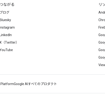
つながる
リ
ブログ
And
Bluesky
Chr
Instagram
Fire
LinkedIn
Goog
X（Twitter）
Goog
YouTube
Goog
Goog
View
 Platform
Google AI
すべてのプロダクト