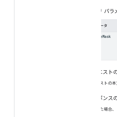
クエリ パラ
パラメータ
update
Mask
リクエスト
リクエストの本
レスポンス
成功した場合、