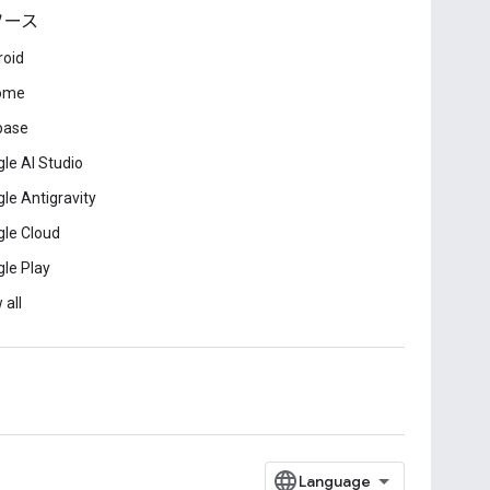
ソース
roid
ome
base
le AI Studio
le Antigravity
le Cloud
le Play
 all