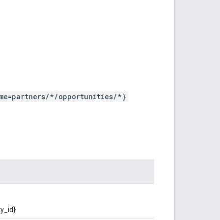
me=partners/*/opportunities/*}
y_id}