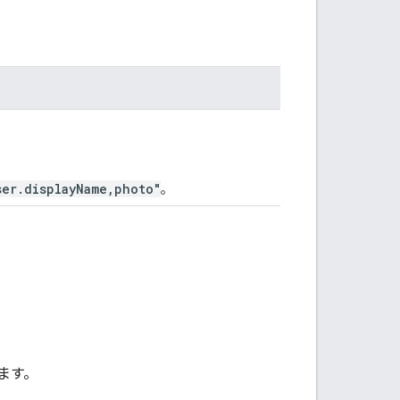
ser.displayName,photo"
。
ます。