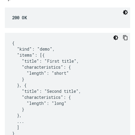
200 OK
{

  "kind": "demo",

  "items": [{

    "title": "First title",

    "characteristics": {

      "length": "short"

    }

  }, {

    "title": "Second title",

    "characteristics": {

      "length": "long"

    }

  },

  ...

  ]

}