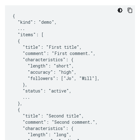
{

  "kind": "demo",

  ...

  "items": [

  {

    "title": "First title",

    "comment": "First comment.",

    "characteristics": {

      "length": "short",

      "accuracy": "high",

      "followers": ["Jo", "Will"],

    },

    "status": "active",

    ...

  },

  {

    "title": "Second title",

    "comment": "Second comment.",

    "characteristics": {

      "length": "long",
