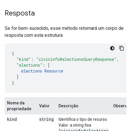
Resposta
Se for bem-sucedido, esse método retornará um corpo de
resposta com esta estrutura:
"kind"
:
"civicinfo#electionsQueryResponse"
,
"elections"
:
[
elections
Resource
]
}
Nome da
Valor
Descrição
Observa
propriedade
kind
string
Identifica o tipo de recurso.
Valor: a string fixa
"civicinfo#elections