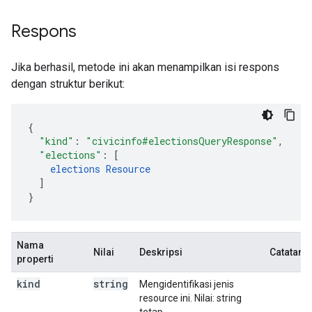
Respons
Jika berhasil, metode ini akan menampilkan isi respons
dengan struktur berikut:
"kind"
:
"civicinfo#electionsQueryResponse"
,
"elections"
:
[
elections
Resource
]
}
Nama
Nilai
Deskripsi
Catatan
properti
kind
string
Mengidentifikasi jenis
resource ini. Nilai: string