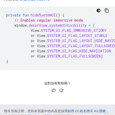
private
fun
hideSystemUI
()
{
// Enables regular immersive mode.
window
.
decorView
.
systemUiVisibility
=
(
View
.
SYSTEM_UI_FLAG_IMMERSIVE_STICKY
or
View
.
SYSTEM_UI_FLAG_LAYOUT_STABLE
or
View
.
SYSTEM_UI_FLAG_LAYOUT_HIDE_NAVI
or
View
.
SYSTEM_UI_FLAG_LAYOUT_FULLSCREE
or
View
.
SYSTEM_UI_FLAG_HIDE_NAVIGATION
or
View
.
SYSTEM_UI_FLAG_FULLSCREEN
)
}
這對你有幫助嗎？
除非另有註明，否則本頁面中的內容是採用
創用 CC 姓名標示 4.0 授權
，