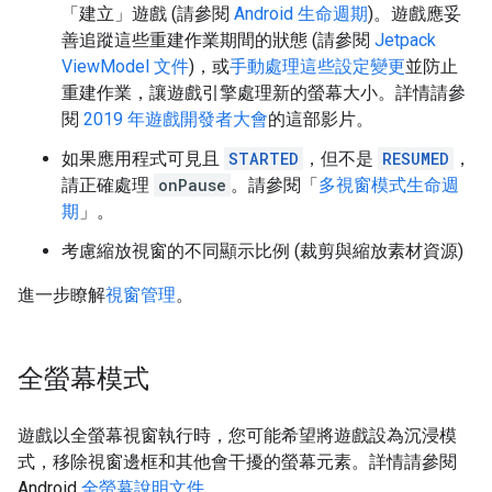
「建立」遊戲 (請參閱
Android 生命週期
)。遊戲應妥
善追蹤這些重建作業期間的狀態 (請參閱
Jetpack
ViewModel 文件
)，或
手動處理這些設定變更
並防止
重建作業，讓遊戲引擎處理新的螢幕大小。詳情請參
閱
2019 年遊戲開發者大會
的這部影片。
如果應用程式可見且
STARTED
，但不是
RESUMED
，
請正確處理
onPause
。請參閱「
多視窗模式生命週
期
」。
考慮縮放視窗的不同顯示比例 (裁剪與縮放素材資源)
進一步瞭解
視窗管理
。
全螢幕模式
遊戲以全螢幕視窗執行時，您可能希望將遊戲設為沉浸模
式，移除視窗邊框和其他會干擾的螢幕元素。詳情請參閱
Android
全螢幕說明文件
。