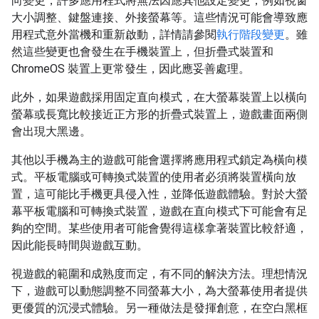
向變更，許多應用程式將無法因應其他設定變更，例如視窗
大小調整、鍵盤連接、外接螢幕等。這些情況可能會導致應
用程式意外當機和重新啟動，詳情請參閱
執行階段變更
。雖
然這些變更也會發生在手機裝置上，但折疊式裝置和
ChromeOS 裝置上更常發生，因此應妥善處理。
此外，如果遊戲採用固定直向模式，在大螢幕裝置上以橫向
螢幕或長寬比較接近正方形的折疊式裝置上，遊戲畫面兩側
會出現大黑邊。
其他以手機為主的遊戲可能會選擇將應用程式鎖定為橫向模
式。平板電腦或可轉換式裝置的使用者必須將裝置橫向放
置，這可能比手機更具侵入性，並降低遊戲體驗。對於大螢
幕平板電腦和可轉換式裝置，遊戲在直向模式下可能會有足
夠的空間。某些使用者可能會覺得這樣拿著裝置比較舒適，
因此能長時間與遊戲互動。
視遊戲的範圍和成熟度而定，有不同的解決方法。理想情況
下，遊戲可以動態調整不同螢幕大小，為大螢幕使用者提供
更優質的沉浸式體驗。另一種做法是發揮創意，在空白黑框