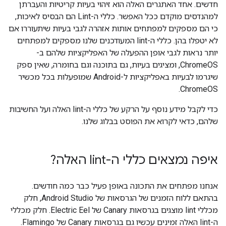
חדשים. אחד האתגרים האלה הוא זיהוי בעיות קריטיות והעברתן
למהנדסים מוקדם ככל האפשר. כללי ה-Lint הם הבסיס לאיכות,
כי הם מספקים למפתחים אותות אזהרה לגבי בעיות שיתעוררו אם
לא יטפלו בהן. כללי ה-lint המעודכנים שלנו מספקים למפתחים
יותר נראות לגבי אופן ההפעלה של האפליקציות שלהם ב-
ChromeOS, ומציגים בעיות, גם בתוכנה וגם בחומרה, שאין ספק
שיגרמו לבעיות באפליקציות ל-Android שמופעלות בכל מכשיר
ChromeOS.
כדי לקבל מידע נוסף על הרקע של כללי ה-lint האלה ועל החשיבות
שלהם, כדאי לקרוא את הפוסט בבלוג שלנו.
איפה נמצאים כללי ה-lint האלה?
אנחנו מפתחים את התכונה באופן פעיל כבר כמה חודשים.
בהתאם ללוח הזמנים של הגרסאות של Android Studio, חלק
מכללי lint מוצגים בגרסאות Canary של Electric Eel. חלק מכללי
ה-lint האלה זמינים עכשיו גם בגרסאות Canary של Flamingo.