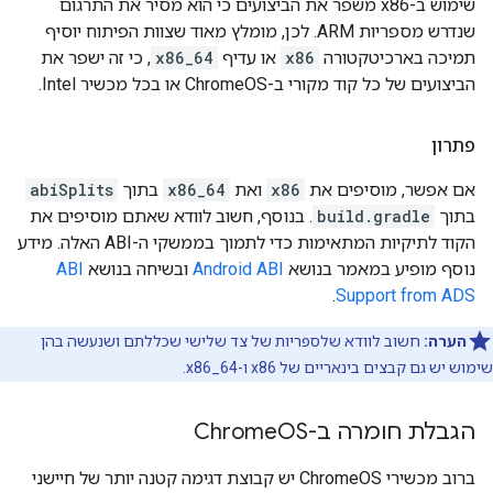
שימוש ב-x86 משפר את הביצועים כי הוא מסיר את התרגום
שנדרש מספריות ARM. לכן, מומלץ מאוד שצוות הפיתוח יוסיף
תמיכה בארכיטקטורה
x86
או עדיף
x86_64
, כי זה ישפר את
הביצועים של כל קוד מקורי ב-ChromeOS או בכל מכשיר Intel.
פתרון
אם אפשר, מוסיפים את
x86
ואת
x86_64
בתוך
abiSplits
בתוך
build.gradle
. בנוסף, חשוב לוודא שאתם מוסיפים את
הקוד לתיקיות המתאימות כדי לתמוך בממשקי ה-ABI האלה. מידע
נוסף מופיע במאמר בנושא
Android ABI
ובשיחה בנושא
ABI
.
Support from ADS
הערה:
חשוב לוודא שלספריות של צד שלישי שכללתם ושנעשה בהן
שימוש יש גם קבצים בינאריים של x86 ו-x86_64.
הגבלת חומרה ב-Chrome
OS
ברוב מכשירי ChromeOS יש קבוצת דגימה קטנה יותר של חיישני