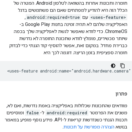
חומרה ותכונות אחרות בהשוואה לטלפון Android. המטרה של
הכלל הזה היא להודיע למפתחים שאם הם משתמשים בדגל
<uses-feature>
עם
android:required=true
,
האפליקציה שלהם לא תהיה זמינה בחנות Google Play ב-
ChromeOS. כדי לוודא שאפשר לגשת לאפליקציה שלך בכמה
שיותר מכשירים, מומלץ לוודא שתכונת החומרה לא נדרשת
כברירת מחדל. במקום זאת, אפשר להוסיף קוד הגנתי כדי לבדוק
חומרה ספציפית בזמן הריצה. דוגמה לכך היא
<uses-feature
android:name="android.hardware.camera"
פתרון
מוודאים שהתכונות שכלולות באפליקציה באמת נדרשות, ואם לא,
משנים את הפרמטר
android:required
ל-
false
ומוסיפים
תכנות הגנתי כשנדרשות קריאות ל-API. מידע נוסף מופיע במאמר
בנושא
הצהרה מפורשת על תכונות
.