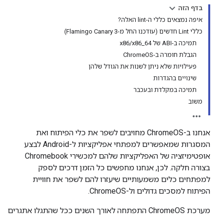
בדף הזה
איפה נמצאים כללי ה-lint האלה?
כללי Lint חדשים (עודכנו החל מ-Flamingo Canary 3)
תמיכה ב-ABI של x86/x86_64
הגבלת חומרה ב-ChromeOS
פעילויות שלא ניתן לשנות את הגודל שלהן
שינויים בהגדרות
תמיכה במקלדת ובעכבר
משוב
אנחנו ב-ChromeOS מחויבים לשפר את כלי הפיתוח ואת
המסגרות שמאפשרים למפתחי אפליקציות ל-Android לבצע
אופטימיזציה של האפליקציות שלהם למכשירי Chromebook
בצורה חלקה. לכן, אנחנו מחפשים כל הזמן דרכים לספק
למפתחים כלים משמעותיים שיעזרו להם לשפר את חוויית
הפיתוח למסכים גדולים ול-ChromeOS.
מערכת ChromeOS התפתחה לאורך השנים ככל שהתגלו אתגרים