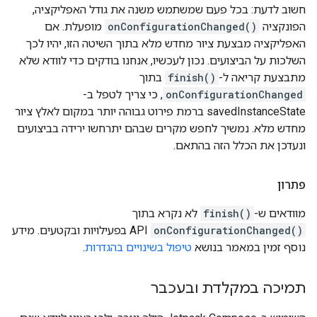
חשוב לדעת: בכל פעם שמשתמש משנה את גודל האפליקציה,
הפונקציה
onConfigurationChanged()
מופעלת. אם
האפליקציה מבצעת ציור מחדש מלא בתוך השיטה הזו, יהיו לכך
השלכות על הביצועים. נכון לעכשיו, אנחנו בודקים כדי לוודא שלא
מתבצעת קריאה ל-
finish()
בתוך
onConfigurationChanged
, כי צריך לטפל ב-
savedInstanceState ברמת פירוט גבוהה יותר במקום לאלץ ציור
מחדש מלא. נמשיך לחפש מקרים שבהם יתרחשו ירידה בביצועים
ונעדכן את הכלל הזה בהתאם.
פתרון
מוודאים ש-
finish()
לא נקרא בתוך
onConfigurationChanged()
API בפעילויות ובקטעים. מידע
נוסף זמין במאמר בנושא
טיפול בשינויים בהגדרות
.
תמיכה במקלדת ובעכבר