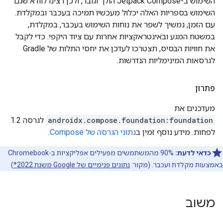
השימוש ב-Jetpack Compose הולך וגובר, ולכן רצינו לוודא שגם
השימוש בספריות האלה יכלול מעכשיו תמיכה בעכבר ובמקלדת.
עם הזמן, נמשיך לשפר את נוחות השימוש בעכבר, במקלדת,
במשטח המגע ובאינטראקציות אחרות עם ציוד היקפי. כדי לקבל
את חוויות הבסיס, תצטרכו לעדכן את יחסי התלות של Gradle
לגרסאות המינימליות הנדרשות.
פתרון
מעדכנים את
androidx.compose.foundation:foundation
לגרסה 1.2
לפחות. מידע נוסף זמין ב
נתוני הגרסה של Compose
.
כדאי לדעת:
90% מהמשתמשים מפעילים אפליקציות ב-Chromebook
באמצעות מקלדת ועכבר. (מקור:
נתונים פנימיים של Google משנת 2022*
)
משוב