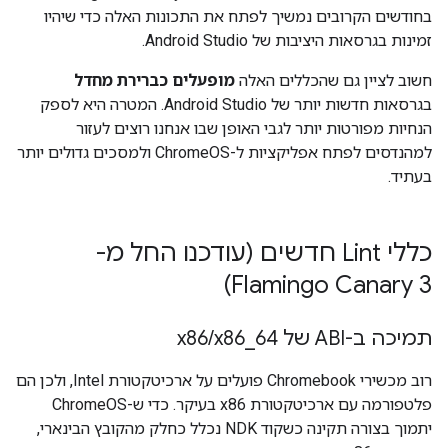
בחודשים הקרובים נמשיך לפתח את התכונות האלה כדי שיהיו
זמינות בגרסאות היציבות של Android Studio.
חשוב לציין גם שהכללים האלה
מופעלים כברירת מחדל
בגרסאות חדשות יותר של Android Studio. המטרה היא לספק
הנחיות מפורטות יותר לגבי האופן שבו אנחנו רוצים לעזור
למהנדסים לפתח אפליקציות ל-ChromeOS ולמסכים גדולים יותר
בעתיד.
כללי Lint חדשים (עודכנו החל מ-
Flamingo Canary 3)
תמיכה ב-ABI של x86
64
_
x86
/
רוב מכשירי Chromebook פועלים על ארכיטקטורת Intel, ולכן הם
פלטפורמה עם ארכיטקטורת x86 בעיקר. כדי ש-ChromeOS
יתמוך בצורה תקינה כשקוד NDK נכלל כחלק מהקובץ הבינארי,