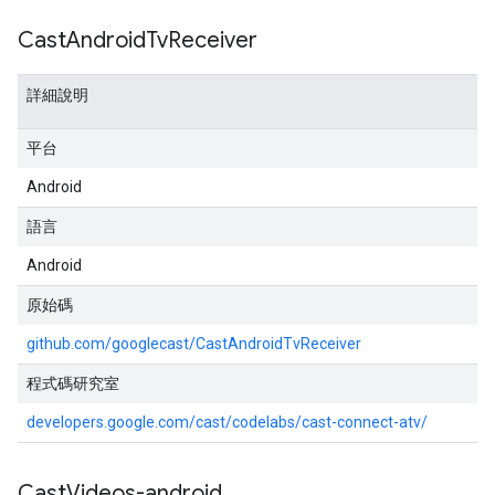
Cast
Android
Tv
Receiver
詳細說明
平台
Android
語言
Android
原始碼
github.com/googlecast/CastAndroidTvReceiver
程式碼研究室
developers.google.com/cast/codelabs/cast-connect-atv/
Cast
Videos-android