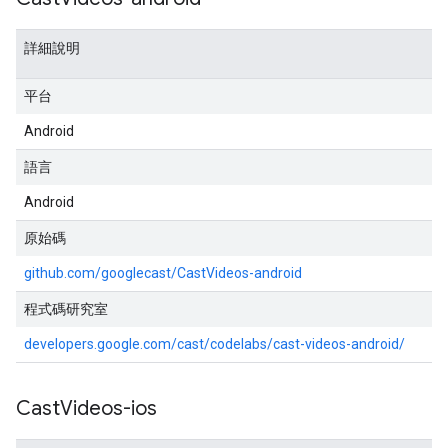
詳細說明
平台
Android
語言
Android
原始碼
github.com/googlecast/CastVideos-android
程式碼研究室
developers.google.com/cast/codelabs/cast-videos-android/
Cast
Videos-ios