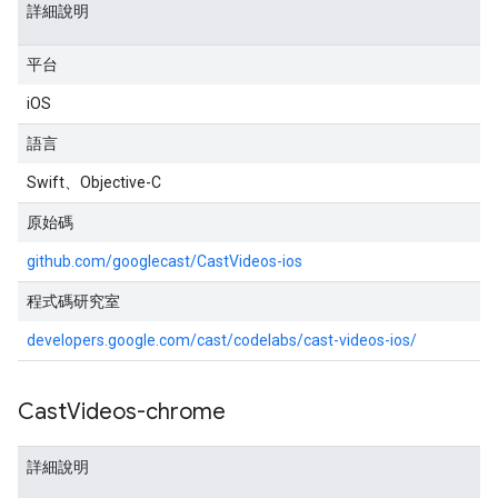
詳細說明
平台
iOS
語言
Swift、Objective-C
原始碼
github.com/googlecast/CastVideos-ios
程式碼研究室
developers.google.com/cast/codelabs/cast-videos-ios/
Cast
Videos-chrome
詳細說明