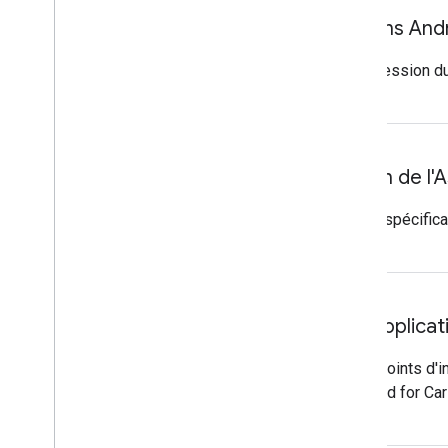
Mise à jour des applications And
Applications Android Auto
: suppression du
Mise à jour de l'intégration de l'
Plaque vocale
: Suppression des spécific
Consignes relatives aux applicati
Applications de navigation et de points d'in
bibliothèque d'applications Android for Car