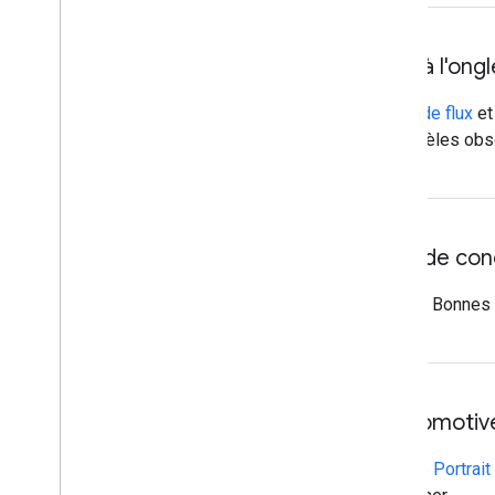
Modifications apportées à l'ongl
Composants de base
,
exemples de flux
e
modèle Carte et contenu, les modèles obsol
Mise à jour des principes de co
Principes de rédaction
(nouveau) : Bonnes p
Mise à jour d'Android Automotive
Conception de référence en mode Portrait