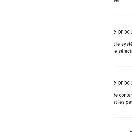
Portrait et comment la personnaliser
Mise à jour de l'expérience pro
Profils
: ajout de contenu décrivant le sys
pour concevoir des expériences de sélectio
Mise à jour de l'expérience pro
Conceptions de référence
: Ajout de cont
pour les écrans en mode Portrait et les p