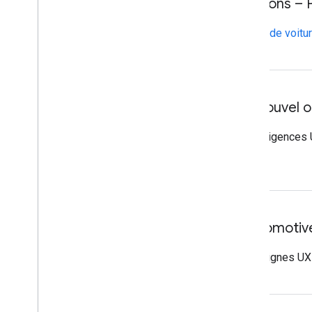
Mises à jour des notifications –
Fonctionnement des notifications de voitu
Créer des applications (nouvel o
Créer des applications
: ajout d'exigences
un seul endroit
Mise à jour d'Android Automotive
Applications vidéo
: ajout de consignes UX 