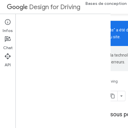
Bases de conception
Design for Driving
La section "Conception pour la conduite" a été
Infos
publiées exclusivement sur le nouveau site.
Chat
Google utilise la techno
générées par IA peuvent contenir des erreurs.
API
Google for Developers
Design for Driving
Nouveautés
Cliquez sur les liens ci-dessous p