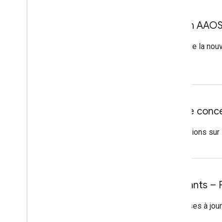
Mise à jour de l'application AAO
Application Agenda
: description de la nou
d'interaction
Mise à jour du système de concep
Mise en page
: nouvelles informations sur 
Mises à jour des composants – Pu
Barre d'application et en-tête
: mises à jou