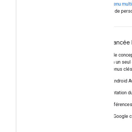
Indicateur de progression du contenu mult
spécifications et les informations de pers
Refonte globale du site : lancé
Cette refonte regroupe les sites de conc
Google pour l'automobile (GAS) en un seul 
quelques-uns des nouveaux contenus clés
Android for Cars
: descriptions d'Android 
Google Design for Driving
: présentation d
Bases de style
: similitudes et différence
Rôles des partenaires
: comment Google co
l'expérience AAOS