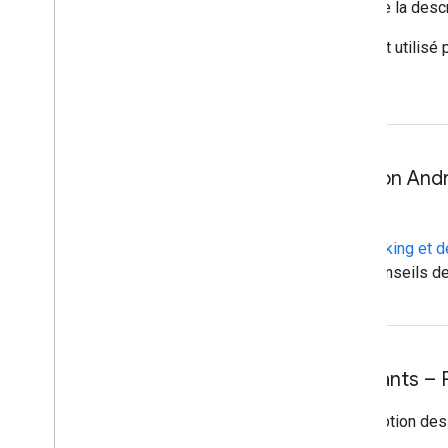
Boîtes de dialogue
: mise à jour de la des
Toasts
: description du composant utilisé 
personnalisation
Mises à jour de l'application And
Applications de navigation, de parking et 
dans ces catégories, avec des conseils d
Mises à jour des composants – Pu
Boutons
: mise à jour de la description d