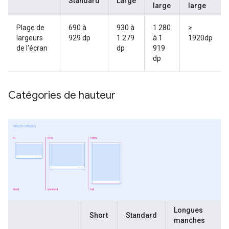
Standard
Large
large
large
Plage de
690 à
930 à
1 280
≥
largeurs
929 dp
1 279
à 1
1920dp
de l'écran
dp
919
dp
Catégories de hauteur
Longues
Short
Standard
manches