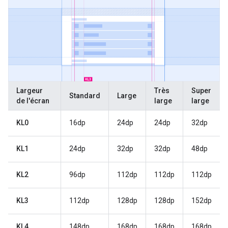
Largeur
Très
Super
Standard
Large
de l'écran
large
large
KL0
16dp
24dp
24dp
32dp
KL1
24dp
32dp
32dp
48dp
KL2
96dp
112dp
112dp
112dp
KL3
112dp
128dp
128dp
152dp
KL4
148dp
168dp
168dp
168dp