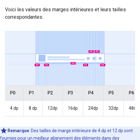
Voici les valeurs des marges intérieures et leurs tailles
correspondantes:
P0
P1
P2
P3
P4
P5
P6
4 dp
8 dp
12dp
16dp
24dp
32dp
48dp
Remarque
:Des tailles de marge intérieure de 4 dp et 12 dp sont
fournies pour un meilleur alignement des éléments dans des