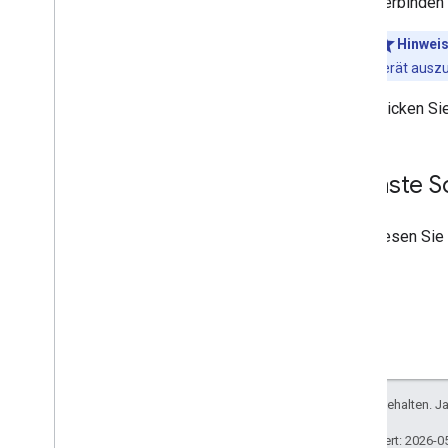
Verbinden 
Hinwei
Gerät ausz
Klicken Si
Nächste Sc
Lesen Sie
Alle Rechte vorbehalten. J
Zuletzt aktualisiert: 2026-0