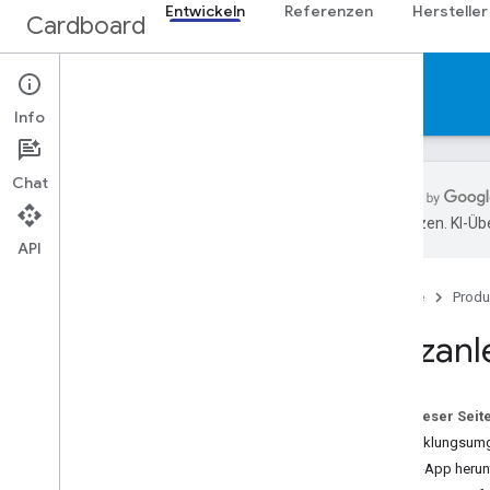
Entwickeln
Referenzen
Hersteller
Cardboard
Entwickeln
Info
Chat
übersetzen. KI-Üb
API
Übersicht
Branding-Richtlinien
Startseite
Produ
Android NDK
Kurzanl
Schnelleinstieg
Vulkan-Dateien generieren
Auf dieser Seit
Entwicklungsumg
i
OS
Demo-App herunt
Schnelleinstieg