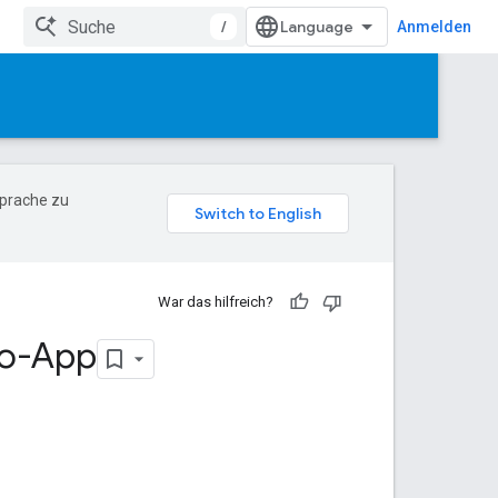
/
Anmelden
Sprache zu
War das hilfreich?
mo-App