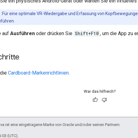
Sie ein physisches Android-Gerät oder wählen Sie ein virtuelles G
s
:Für eine optimale VR-Wiedergabe und Erfassung von Kopfbewegungen
uführen.
e auf
Ausführen
oder drücken Sie
Shift+F10
, um die App zu er
hritte
 die
Cardboard-Markenrichtlinien
.
War das hilfreich?
ava ist eine eingetragene Marke von Oracle und/oder seinen Partnern.
5-03 (UTC).