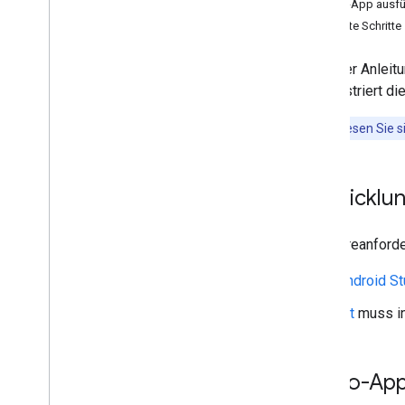
Demo-App ausfü
Protokollpufferdateien generieren
Nächste Schritte
Bildschirmparameter von neuen i
OS‑Geräten aktualisieren
In dieser Anleit
demonstriert di
Unity
Schnelleinstieg
Hinweis
:Lesen Sie s
Von GVR migrieren
Entwicklu
Paperscope
Schnelleinstieg
Softwareanforde
Android St
Git
muss in
Demo-App 