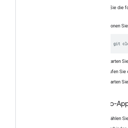
Führen Sie die f
öffnen.
Klonen Sie
git
cl
Starten Si
Rufen Sie 
Warten Sie
Demo-App
Wählen Sie