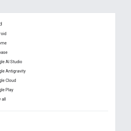
d
roid
ome
base
le AI Studio
le Antigravity
le Cloud
le Play
 all