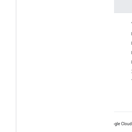
Engagieren
Google Developer Program
Google Developer Groups
Google Developer Experts
Accelerators
Google Cloud & NVIDIA
Android
Chrome
Firebase
Google Cloud