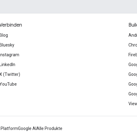
Verbinden
Buil
Blog
And
Bluesky
Chr
Instagram
Fire
LinkedIn
Goog
X (Twitter)
Goog
YouTube
Goog
Goog
View
 Platform
Google AI
Alle Produkte