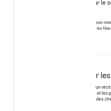
pour les fêtes pour le 
commerce
Utilisez cette présentation pour c
for Business efficaces pour les fête
marques.
Afficher le deck
Pitch deck pour les
Cette présentation fournit un réci
démontrer la valeur unique et les
réussite concrets et créer des ch