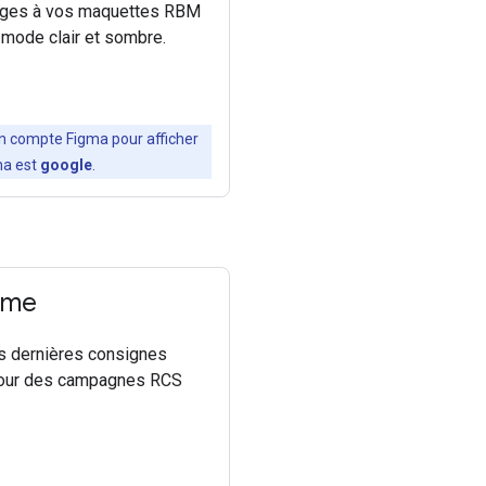
sages à vos maquettes RBM
mode clair et sombre.
n compte Figma pour afficher
ma est
google
.
rme
es dernières consignes
r pour des campagnes RCS