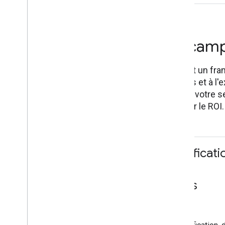
Playbooks de ca
Ces playbooks fournissent un fra
de la planification aux tests et à
d'inspiration spécifiques à votre 
l'engagement et maximiser le ROI.
Playbook de planificati
de mesure et
d'optimisation des
campagnes