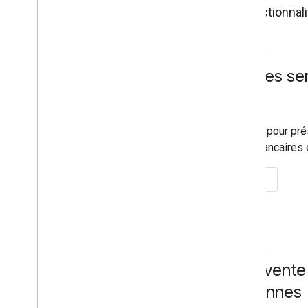
secteur, ainsi que des fonctionnal
Présentation sur les se
et financiers
Adaptez cette présentation pour pr
aux marques de services bancaires e
Afficher la présentation
Argumentaire de vente 
compagnies aériennes