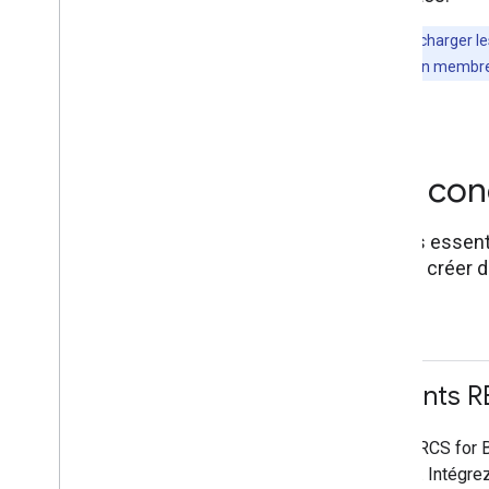
Conseil
: Pour afficher et télécharger
organisation. Veuillez contacter un membre
Ressources de co
Accédez à des ressources essentie
Playbook pour vous aider à créer 
plates-formes.
Feuille d'autocollants 
Concevez des campagnes RCS for B
feuille d'autocollants Figma. Intég