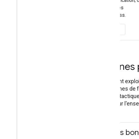
Consultez le guide de planification, 
mesure et d'optimisation des
campagnes RCS for Business.
Afficher la présentation
Guide des bonnes p
Ce guide explique comment exploi
efficacement vos campagnes de fête
basés sur les données en tactique
idées et des exemples pour l'ensem
Guide mondial des bon