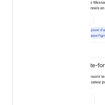
d'interface utilisateur Google Mes
ou à vos supports promotionnels en 
Afficher le fichier Figma
Important :
Vous devez disposer d'u
et copier ce fichier. Le mot de passe Fig
Playbook multiplate-fo
Consultez le guide pour découvrir l
concernant l'expérience utilisateu
efficaces sur iOS et Android.
Afficher la présentation