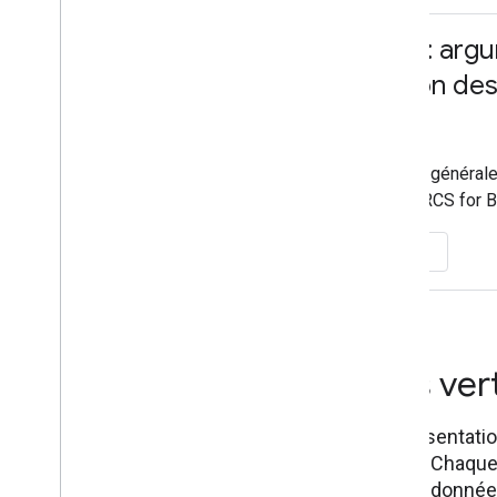
RCS for Business : arg
vente à destination de
direction
Adaptez cette présentation générale 
percutant qui met en avant RCS for 
Afficher la présentation
Argumentaires ver
Choisissez parmi cinq présentati
des secteurs spécifiques. Chaque 
contiennent des points de données