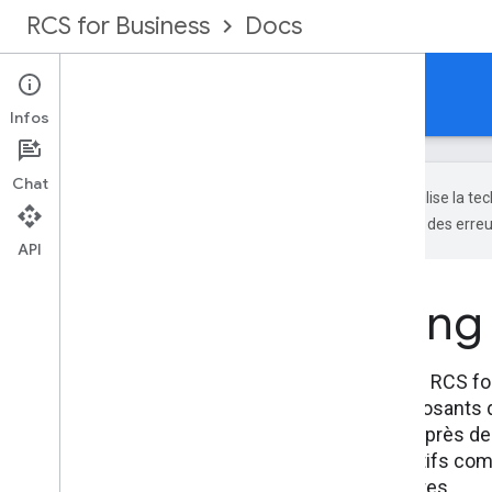
RCS for Business
Docs
Infos
Chat
Google utilise la t
générées par IA peuvent contenir des erreu
API
Kit marketin
Améliorez vos campagnes RCS for B
consignes UX et les composants de
Pour promouvoir le RCS auprès de 
présentations à vos objectifs comm
présentations convaincantes.