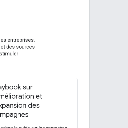
es entreprises,
X et des sources
 stimuler
aybook sur
amélioration et
expansion des
ampagnes