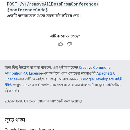
POST
/
v1
/
remove
All
Bots
From
Conference
/
{conference
Code}
একটি কনফারেন্স থেকে সমস্ত বট সরিয়ে দেয়।
এটি কাজে লেগেছে?
অন্য কিছু উল্লেখ না করা থাকলে, এই পৃষ্ঠার কন্টেন্ট
Creative Commons
Attribution 4.0 License
-এর অধীনে এবং কোডের নমুনাগুলি
Apache 2.0
License
-এর অধীনে লাইসেন্স প্রাপ্ত। আরও জানতে,
Google Developers সাইট
নীতি
দেখুন। Java হল Oracle এবং/অথবা তার অ্যাফিলিয়েট সংস্থার রেজিস্টার্ড
ট্রেডমার্ক।
2024-10-30 UTC-তে শেষবার আপডেট করা হয়েছে।
জুড়ে থাকা
Google Developer Program