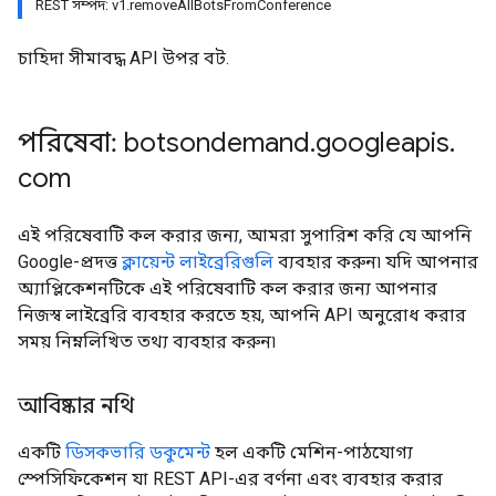
REST সম্পদ: v1.removeAllBotsFromConference
চাহিদা সীমাবদ্ধ API উপর বট.
পরিষেবা: botsondemand
.
googleapis
.
com
এই পরিষেবাটি কল করার জন্য, আমরা সুপারিশ করি যে আপনি
Google-প্রদত্ত
ক্লায়েন্ট লাইব্রেরিগুলি
ব্যবহার করুন৷ যদি আপনার
অ্যাপ্লিকেশনটিকে এই পরিষেবাটি কল করার জন্য আপনার
নিজস্ব লাইব্রেরি ব্যবহার করতে হয়, আপনি API অনুরোধ করার
সময় নিম্নলিখিত তথ্য ব্যবহার করুন৷
আবিষ্কার নথি
একটি
ডিসকভারি ডকুমেন্ট
হল একটি মেশিন-পাঠযোগ্য
স্পেসিফিকেশন যা REST API-এর বর্ণনা এবং ব্যবহার করার