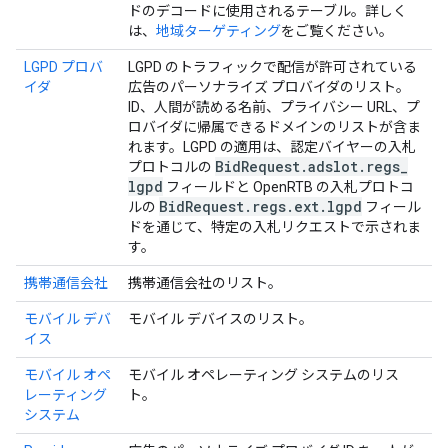
ドのデコードに使用されるテーブル。詳しく
は、
地域ターゲティング
をご覧ください。
LGPD プロバ
LGPD のトラフィックで配信が許可されている
イダ
広告のパーソナライズ プロバイダのリスト。
ID、人間が読める名前、プライバシー URL、プ
ロバイダに帰属できるドメインのリストが含ま
れます。LGPD の適用は、認定バイヤーの入札
Bid
Request
.
adslot
.
regs
_
プロトコルの
lgpd
フィールドと OpenRTB の入札プロトコ
Bid
Request
.
regs
.
ext
.
lgpd
ルの
フィール
ドを通じて、特定の入札リクエストで示されま
す。
携帯通信会社
携帯通信会社のリスト。
モバイル デバ
モバイル デバイスのリスト。
イス
モバイル オペ
モバイル オペレーティング システムのリス
レーティング
ト。
システム