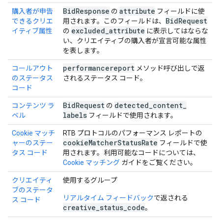
Bid
Response
attribute
購入者が申告
の
フィールドに使
Bid
Request
できるクリエ
用されます。このフィールドは、
excluded
_
attribute
イティブ属性
の
に表示してはならな
い、クリエイティブの購入者が宣言可能な属性
を表します。
performancereport
コールアウト
メソッド呼び出しで返
のステータス
されるステータス コード。
コード
Bid
Request
detected
_
content
_
コンテンツ ラ
の
labels
ベル
フィールドで使用されます。
Cookie マッチ
RTB プロトコルのパフォーマンス レポートの
cookie
Matcher
Status
Rate
ャーのステー
フィールドで使
タス コード
用されます。利用可能なコードについては、
Cookie マッチング
ガイドをご覧ください。
クリエイティ
使用するグループ
ブのステータ
リアルタイム フィードバック
で返される
ス コード
creative
_
status
_
code
。