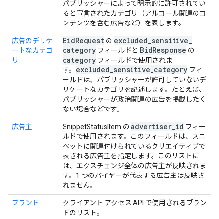
パブリッシャーによって明示的に許可されてい
ると宣言されたカテゴリ（アルコール関連のコ
ンテンツを含む広告など）を表します。
Bid
Request
excluded
_
sensitive
_
広告のデリケ
の
category
Bid
Response
ートなカテゴ
フィールドと
の
category
リ
フィールドで使用されま
excluded
_
sensitive
_
category
す。
フィ
ールドは、パブリッシャーが許可していないデ
リケートなカテゴリを記述します。たとえば、
パブリッシャーが政治関連の広告を掲載したく
ない場合などです。
advertiser
_
id
広告主
SnippetStatusItem の
フィー
ルドで使用されます。このフィールドは、スニ
ペットに関連付けられているクリエイティブで
表される広告主を指定します。このリストに
は、エクスチェンジ全体の広告主が反映されま
す。1 つのバイヤーが代表する広告主は反映さ
れません。
ブランド
クライアント アクセス API で使用されるブラン
ドのリスト。