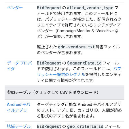
Bid
Request
allowed
_
vendor
_
type
ベンダー
の
フ
ィールドで使用されます。このフィールドに
は、パブリッシャーが指定した、配信されるク
リエイティブで許可されているリッチメディア
ベンダー（Campaign Monitor や VoiceFive な
ど）が一覧表示されます。
gdn-vendors.txt
廃止された
辞書ファイル
のベンダーが含まれます。
Bid
Request
Segment
Data
.
id
データ プロバ
の
フィール
イダ
ドで使用されます。このフィールドには、
パブ
リッシャー提供のシグナル
を提供したエンティ
ティに関する情報が含まれます。
参照テーブル（クリックして CSV をダウンロード）
Android モバ
ターゲティング可能な Android モバイルアプリ
イルアプリ
のリスト。アプリ ID、カテゴリ ID、人間が読め
る形式のアプリ名が含まれます。
Bid
Request
geo
_
criteria
_
id
地域テーブル
の
フィール