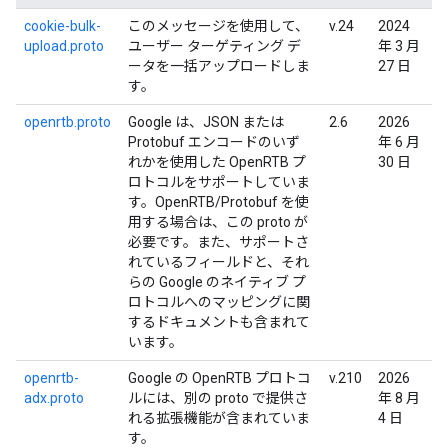
cookie-bulk-
このメッセージを使用して、
v.24
2024
upload.proto
ユーザー ターゲティング デ
年 3 月
ータを一括アップロードしま
27 日
す。
openrtb.proto
Google は、JSON または
2.6
2026
Protobuf エンコードのいず
年 6 月
れかを使用した OpenRTB プ
30 日
ロトコルをサポートしていま
す。OpenRTB/Protobuf を使
用する場合は、この proto が
必要です。また、サポートさ
れているフィールドと、それ
らの Google のネイティブ プ
ロトコルへのマッピングに関
するドキュメントも含まれて
います。
openrtb-
Google の OpenRTB プロトコ
v.210
2026
adx.proto
ルには、別の proto で提供さ
年 8 月
れる拡張機能が含まれていま
4 日
す。