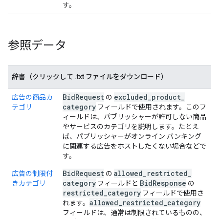
す。
参照データ
辞書（クリックして
.
txt ファイルをダウンロード）
Bid
Request
excluded
_
product
_
広告の商品カ
の
category
テゴリ
フィールドで使用されます。このフ
ィールドは、パブリッシャーが許可しない商品
やサービスのカテゴリを説明します。たとえ
ば、パブリッシャーがオンライン バンキング
に関連する広告をホストしたくない場合などで
す。
Bid
Request
allowed
_
restricted
_
広告の制限付
の
category
Bid
Response
きカテゴリ
フィールドと
の
restricted
_
category
フィールドで使用さ
allowed
_
restricted
_
category
れます。
フィールドは、通常は制限されているものの、