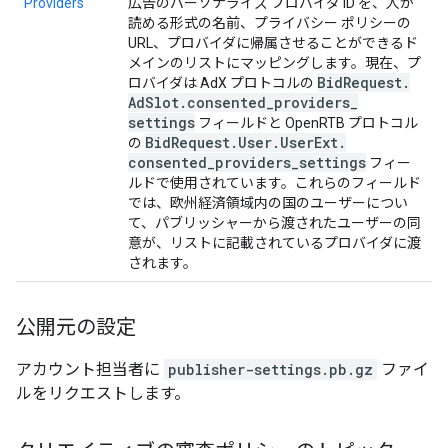
Providers
広告のパーソナライズ プロバイダ ID を、人が
読める形式の名前、プライバシー ポリシーの
URL、プロバイダに帰属させることができるド
メインのリストにマッピングします。現在、プ
Bid
Request
.
ロバイダは AdX プロトコルの
Ad
Slot
.
consented
_
providers
_
settings
フィールドと OpenRTB プロトコル
Bid
Request
.
User
.
User
Ext
.
の
consented
_
providers
_
settings
フィー
ルドで使用されています。これらのフィールド
では、欧州経済領域内の国のユーザーについ
て、パブリッシャーから渡されたユーザーの同
意が、リストに記載されているプロバイダに渡
されます。
公開元の設定
アカウント担当者に
publisher-settings.pb.gz
ファイ
ルをリクエストします。