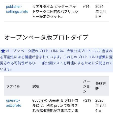
publisher-
リアルタイム ビッダー ネッ
v.14
2024
settings.proto
トワークに固有のパブリッシ
年 2 月
ャー設定のセット。
5 日
オープンベータ版プロトタイプ
オープン ベータ版のプロトコルには、今後公式プロトコルに含まれ
る可能性のある機能が含まれています。これらのプロトコルは頻繁に変
更される可能性があり、一般公開テストを可能にするために公開されて
います。
バー
最終更
ファイル
説明
ジョ
新
ン
openrtb-
Google の OpenRTB プロトコ
v.219
2026
adx.proto
ルには、別の proto で提供さ
年 8 月
れる拡張機能が含まれていま
4 日