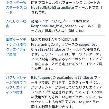
ホスト型一致
RTB プロトコルのパフォーマンス レポートの
hosted
Match
Status
Rate
ステータス コ
フィールドで使用
ード
されます。
Bid
入札しない理
認定バイヤーの入札プロトコルの
Response
.
no
_
bid
_
reason
由
フィールドで指
定される標準の入札なし理由の値。
事前ターゲテ
購入者 REST API で公開される
supported
ィング可能な
PretargetingConfig リソースの
Creative
Attribute
クリエイティ
フィールドで使用され
ブ属性
ます。このフィールドは、単一のプレターゲテ
ィング設定に対応するすべてのクリエイティブ
に存在することが想定されるクリエイティブ属
性を表します。
Bid
Request
excluded
_
attribute
パブリッシャ
の
フィ
ーが除外でき
ールドで使用されます。このフィールドには、
るクリエイテ
パブリッシャーが許可していないクリエイティ
ィブの属性
ブのタイプが記述されます。たとえば、Cookie
の使用が許可されているかどうか、メディア広
告やテキスト広告が許可されているかどうかに
関する制限を指定できます。