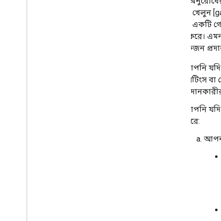
ধরণের অনুরোধের 
আপনার তথ্য গোপন এবং সুরক্ষিত রাখা
Google, খেলুন [
Google, একটি গেম
অফার করে। এমন প
করে একজন প্রদান
আপনি যদি ক
সেটিংস বা
প্রদানকারী
আপনি যদি ক
করে:
আপনা