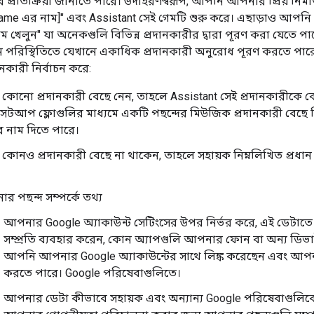
প্রতিক্রিয়া জানাতে পারে। উদাহরণস্বরূপ, আপনি আপনার প্রিয় নির্
game এর নাম]" এবং Assistant সেই গেমটি শুরু করে। এছাড়াও আপ
 খেলুন" যা অনেকগুলি বিভিন্ন প্রদানকারীর দ্বারা পূরণ করা যেতে পারে
রিস্থিতিতে যেখানে একাধিক প্রদানকারী অনুরোধ পূরণ করতে পারে, স
কারী নির্বাচন করে:
োনো প্রদানকারী বেছে নেন, তাহলে Assistant সেই প্রদানকারীকে বেছে 
 সেটআপ ফ্লোগুলির মাধ্যমে একটি পছন্দের মিউজিক প্রদানকারী বেছে
র নাম দিতে পারে।
োনও প্রদানকারী বেছে না থাকেন, তাহলে সহায়ক নিম্নলিখিত প্রধান বিষ
র পছন্দ সম্পর্কে তথ্য
আপনার Google অ্যাকাউন্ট সেটিংসের উপর নির্ভর করে, এই ডেটাতে
সম্প্রতি ব্যবহার করেন, কোন অ্যাপগুলি আপনার ফোন বা অন্য ডিভ
আপনি আপনার Google অ্যাকাউন্টের সাথে লিঙ্ক করেছেন এবং আপনার কা
করতে পারে। Google পরিষেবাগুলিতে।
আপনার ডেটা কীভাবে সহায়ক এবং অন্যান্য Google পরিষেবাগু