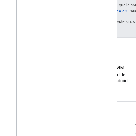
Salvo que se indique lo con
la
licencia Apache 2.0
. Par
Última actualización: 2025
Comunidad de EMM
Únete a la comunidad de
desarrolladores de Android
EMM
Información de Android Enterprise
Para clientes empresariales
Para desarrolladores de apps