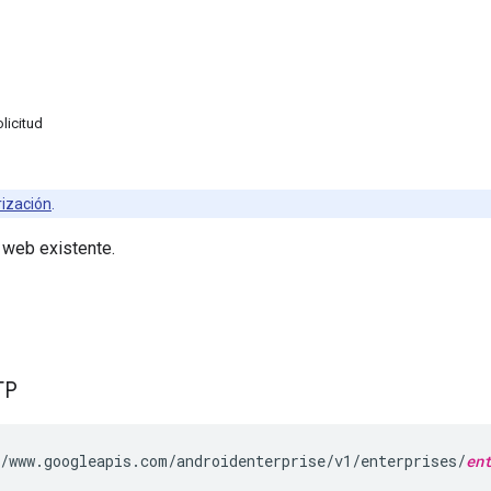
licitud
rización
.
 web existente.
TP
/www.googleapis.com/androidenterprise/v1/enterprises/
en