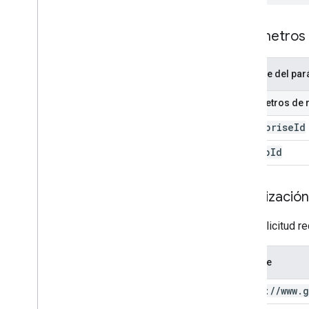
Parámetros
Nombre del par
Parámetros de 
enterprise
Id
web
App
Id
Autorización
Esta solicitud r
Alcance
https:
/
/
www
.
g