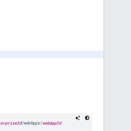
terpriseId
/webApps/
webAppId