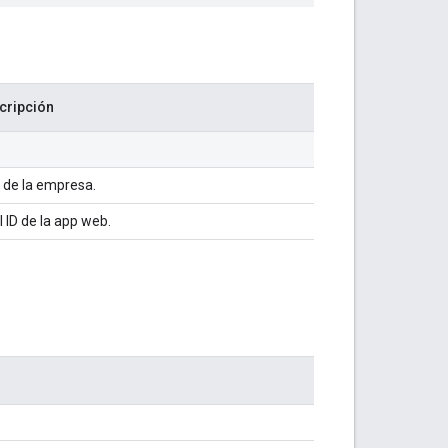
cripción
D de la empresa.
l ID de la app web.