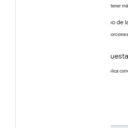
Para obtener má
Cuerpo de la
No proporciones
Respuest
Si se aplica co