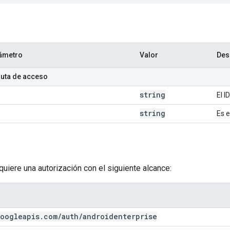
ámetro
Valor
Des
ruta de acceso
string
El I
string
Es e
equiere una autorización con el siguiente alcance:
oogleapis
.
com
/
auth
/
androidenterprise