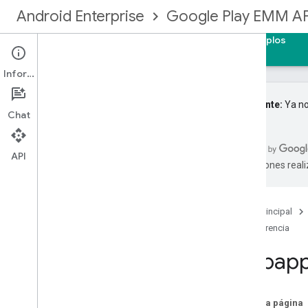
Android Enterprise
Google Play EMM AP
Página principal
Guías
Referencia
Ejemplos
Información
Importante:
Ya no
Chat
API de EMM de Google Play
Resumen de recursos
API
traducciones real
Dispositivos
Enrollmenttokens
Empresas
Página principal
Derechos
Referencia
Licencias de grupo
Webapp
Usuarios del grupo de licencias
Instalaciones
Managed
Configurationsfordevice
En esta página
Managed
Configurationsforuser