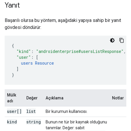
Yanıt
Başarılı olursa bu yöntem, aşağıdaki yapıya sahip bir yanıt
gövdesi döndürür:
"kind"
:
"androidenterprise#usersListResponse"
,
"user"
:
[
users
Resource
]
}
Mülk
Değer
Açıklama
Notlar
adı
user[]
list
Bir kurumun kullanıcısı.
kind
string
Bunun ne tür bir kaynak olduğunu
tanımlar. Değer: sabit