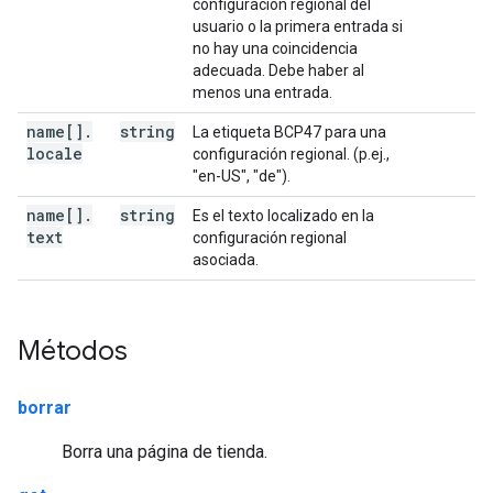
configuración regional del
usuario o la primera entrada si
no hay una coincidencia
adecuada. Debe haber al
menos una entrada.
name[]
.
string
La etiqueta BCP47 para una
locale
configuración regional. (p.ej.,
"en-US", "de").
name[]
.
string
Es el texto localizado en la
text
configuración regional
asociada.
Métodos
borrar
Borra una página de tienda.