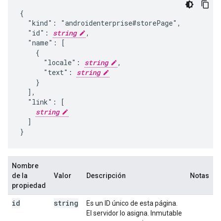
{

  "kind": "androidenterprise#storePage",

  "id": 
string
,

  "name": [

    {

      "locale": 
string
,

      "text": 
string
    }

  ],

  "link": [

string
  ]

}
Nombre
de la
Valor
Descripción
Notas
propiedad
id
string
Es un ID único de esta página.
El servidor lo asigna. Inmutable