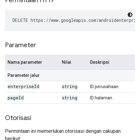
Permintaan HTTP
DELETE https://www.googleapis.com/androidenterpris
Parameter
Nama parameter
Nilai
Deskripsi
Parameter jalur
enterprise
Id
string
ID perusahaan.
page
Id
string
ID halaman.
Otorisasi
Permintaan ini memerlukan otorisasi dengan cakupan
berikut: