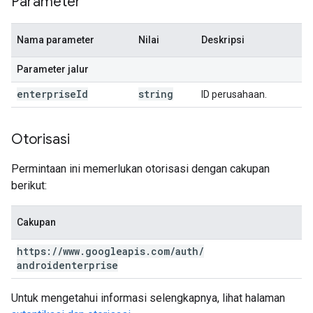
Parameter
Nama parameter
Nilai
Deskripsi
Parameter jalur
enterprise
Id
string
ID perusahaan.
Otorisasi
Permintaan ini memerlukan otorisasi dengan cakupan
berikut:
Cakupan
https:
/
/
www
.
googleapis
.
com
/
auth
/
androidenterprise
Untuk mengetahui informasi selengkapnya, lihat halaman