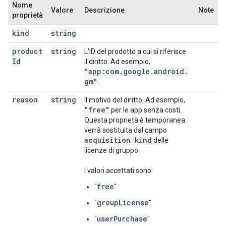
Nome
Valore
Descrizione
Note
proprietà
kind
string
product
string
L'ID del prodotto a cui si riferisce
Id
il diritto. Ad esempio,
"app:com
.
google
.
android
.
gm"
.
reason
string
Il motivo del diritto. Ad esempio,
"free"
per le app senza costi.
Questa proprietà è temporanea:
verrà sostituita dal campo
acquisition kind
delle
licenze di gruppo.
I valori accettati sono:
free
"
"
groupLicense
"
"
userPurchase
"
"