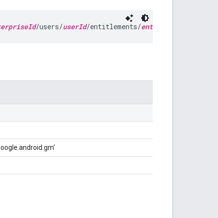
terpriseId
/users/
userId
/entitlements/
entitlementId
ogle.android.gm'