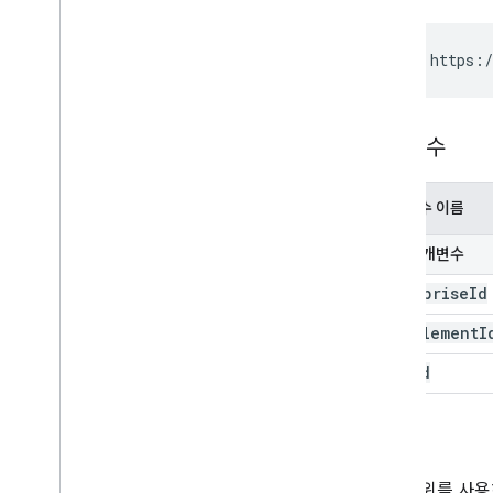
GET https:/
매개변수
매개변수 이름
경로 매개변수
enterprise
Id
entitlement
I
user
Id
승인
다음 범위를 사용