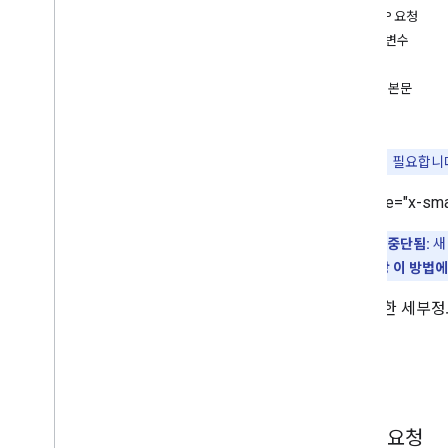
HTTP 요청
그룹 라이선스
매개변수
그룹 라이선스 사용자
승인
설치
요청 본문
기기의 Managedconfigurations
응답
사용자용 관리 구성
Managedconfigurations설정
권한
참고:
승인
이 필요합니
제품
<ph type="x-sma
서비스 계정 키
스토어 레이아웃 클러스터
</ph>
지원 중단됨:
새
스토어 레이아웃 페이지
다음에서 더 이상 이 방법에
사용자
웹 앱
사용 권한 세부정
표준 쿼리 매개변수
사용량 한도
요청
HTTP 요청