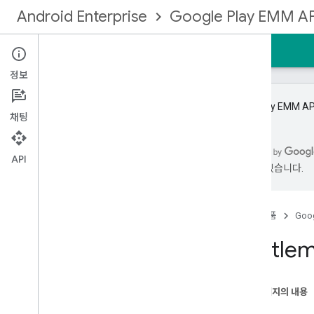
Android Enterprise
Google Play EMM AP
홈
가이드
참조
샘플
정보
중요:
Play EMM 
채팅
Google Play EMM API
리소스 요약
API
있을 수 있습니다.
기기
등록 토큰
기업
홈
제품
Goog
자격
Entitle
개요
delete
get
이 페이지의 내용
list
요청
update