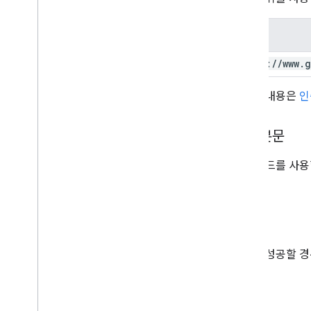
범위
https:
/
/
www
.
g
자세한 내용은
인
요청 본문
이 메소드를 사용
응답
요청에 성공할 경