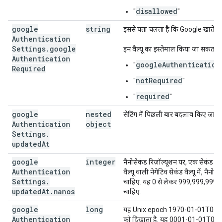
disallowed
"
"
google
string
इससे पता चलता है कि Google खाते से पुष
Authentication
Settings
.
google
इन वैल्यू का इस्तेमाल किया जा सकता है
Authentication
googleAuthentication
"
Required
notRequired
"
"
required
"
"
google
nested
सेटिंग में पिछली बार बदलाव किए जाने क
Authentication
object
Settings
.
updated
At
google
integer
नैनोसेकंड रिज़ॉल्यूशन पर, एक सेकंड के न
Authentication
वैल्यू वाली नेगेटिव सेकंड वैल्यू में, नैनो
Settings
.
चाहिए. यह 0 से लेकर 999,999,999 के
updated
At
.
nanos
चाहिए.
google
long
यह Unix epoch 1970-01-01T00:00:
Authentication
को दिखाता है. यह 0001-01-01T00: