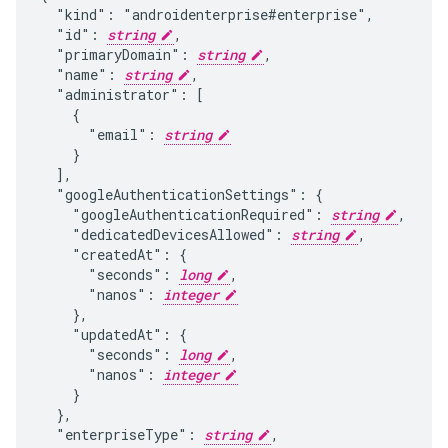
  "kind": "androidenterprise#enterprise",

  "id": 
string
,

  "primaryDomain": 
string
,

  "name": 
string
,

  "administrator": [

    {

      "email": 
string
    }

  ],

  "googleAuthenticationSettings": {

    "googleAuthenticationRequired": 
string
,

    "dedicatedDevicesAllowed": 
string
,

    "createdAt": {

      "seconds": 
long
,

      "nanos": 
integer
    },

    "updatedAt": {

      "seconds": 
long
,

      "nanos": 
integer
    }

  },

  "enterpriseType": 
string
,
