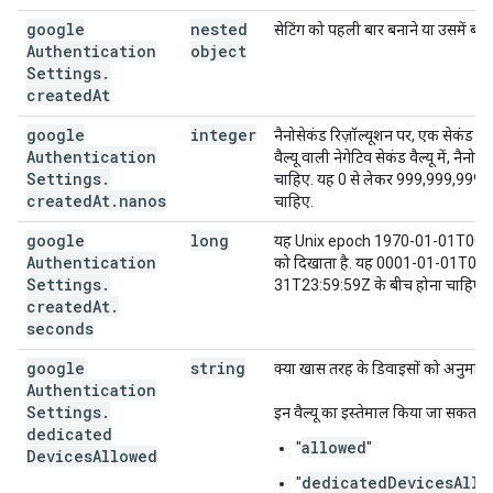
google
nested
सेटिंग को पहली बार बनाने या उसमें बदल
Authentication
object
Settings
.
created
At
google
integer
नैनोसेकंड रिज़ॉल्यूशन पर, एक सेकंड के न
Authentication
वैल्यू वाली नेगेटिव सेकंड वैल्यू में, नैनो
Settings
.
चाहिए. यह 0 से लेकर 999,999,999 के
created
At
.
nanos
चाहिए.
google
long
यह Unix epoch 1970-01-01T00:00:
Authentication
को दिखाता है. यह 0001-01-01T00:
Settings
.
31T23:59:59Z के बीच होना चाहिए.
created
At
.
seconds
google
string
क्या खास तरह के डिवाइसों को अनुमति द
Authentication
Settings
.
इन वैल्यू का इस्तेमाल किया जा सकता है
dedicated
allowed
"
"
Devices
Allowed
dedicatedDevicesAllo
"