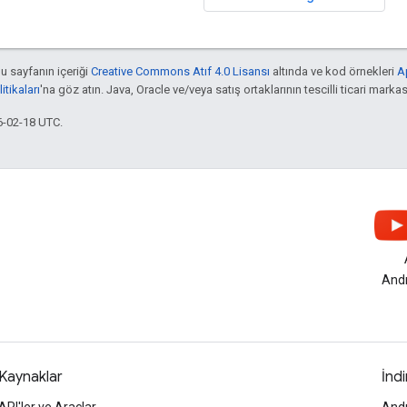
bu sayfanın içeriği
Creative Commons Atıf 4.0 Lisansı
altında ve kod örnekleri
A
tikaları
'na göz atın. Java, Oracle ve/veya satış ortaklarının tescilli ticari markas
6-02-18 UTC.
Andr
Kaynaklar
İndi