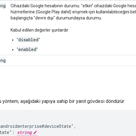
ing
Cihazdaki Google hesabının durumu. "etkin" cihazdaki Google hes
hizmetlerine (Google Play dahil) erişmek için kullanılabileceğini bel
başlangıçta "devre dışı" durumundaysa durumu.
Kabul edilen değerler şunlardır:
disabled
"
"
enabled
"
"
ing
bu yöntem, aşağıdaki yapıya sahip bir yanıt gövdesi döndürür:
androidenterprise#deviceState",

tate": 
string