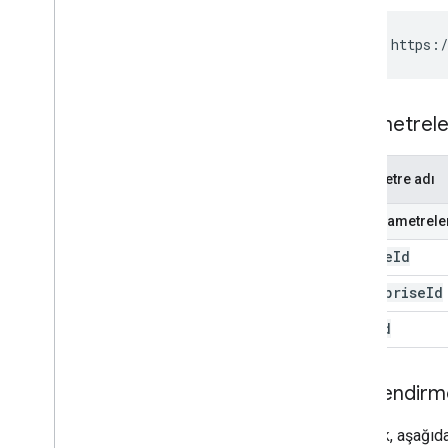
PUT https:/
Parametrele
Parametre adı
Yol parametrele
device
Id
enterprise
Id
user
Id
Yetkilendir
Bu istek, aşağıd