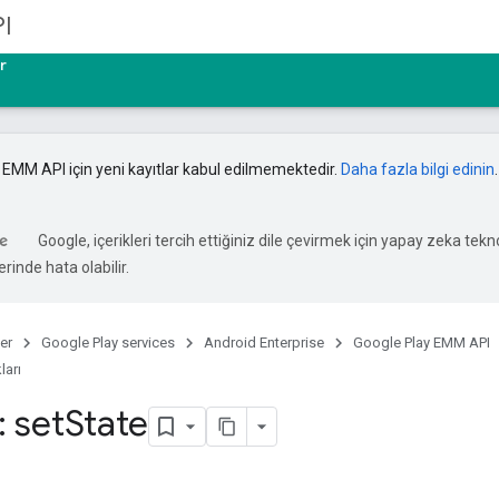
I
r
 EMM API için yeni kayıtlar kabul edilmemektedir.
Daha fazla bilgi edinin
.
Google, içerikleri tercih ettiğiniz dile çevirmek için yapay zeka teknol
rinde hata olabilir.
er
Google Play services
Android Enterprise
Google Play EMM API
ları
: set
State