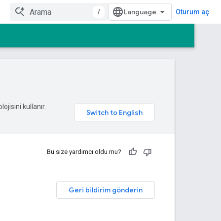
/
Oturum aç
ojisini kullanır.
Bu size yardımcı oldu mu?
Geri bildirim gönderin