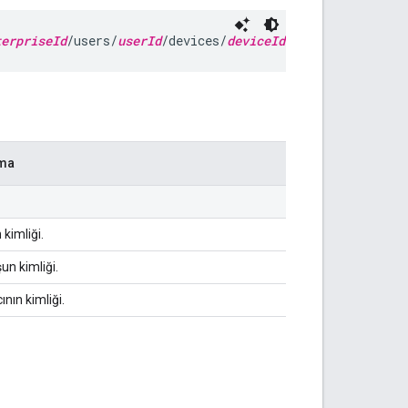
terpriseId
/users/
userId
/devices/
deviceId
/state
ama
 kimliği.
un kimliği.
ının kimliği.