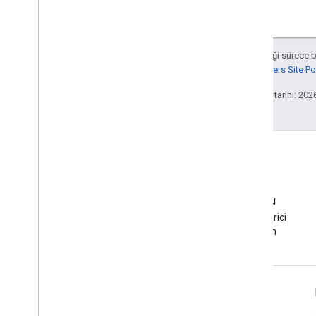
Aksi belirtilmediği sürece 
Google Developers Site Poli
Son güncelleme tarihi: 202
EMM Topluluğu
Android EMM geliştirici
topluluğuna katılın
Android Enterprise Bilgileri