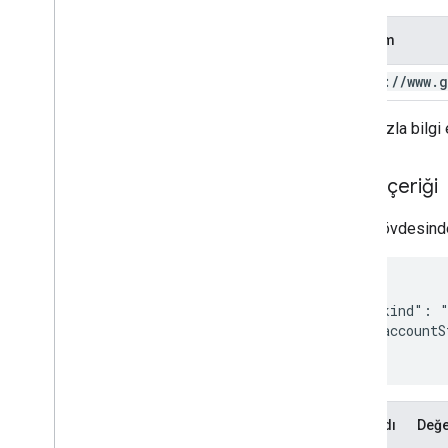
Kapsam
https:
/
/
www
.
g
Daha fazla bilgi
İstek içeriği
İstek gövdesinde,
{

  "kind": "
  "accountS
}
Mülk adı
Değ