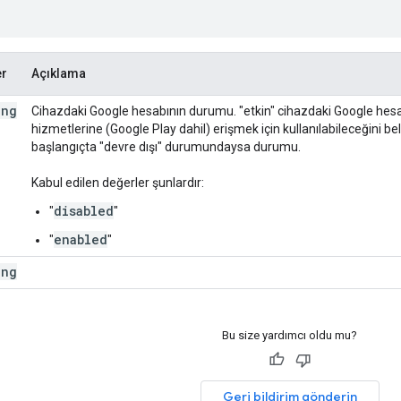
er
Açıklama
ing
Cihazdaki Google hesabının durumu. "etkin" cihazdaki Google hes
hizmetlerine (Google Play dahil) erişmek için kullanılabileceğini bel
başlangıçta "devre dışı" durumundaysa durumu.
Kabul edilen değerler şunlardır:
disabled
"
"
enabled
"
"
ing
Bu size yardımcı oldu mu?
Geri bildirim gönderin