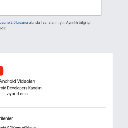
pache 2.0 Lisansı
altında lisanslanmıştır. Ayrıntılı bilgi için
ıdır.
Android Videoları
oid Developers Kanalını
ziyaret edin
rilenler