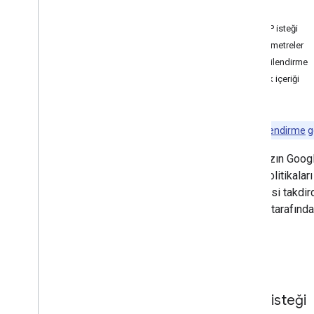
İstek
İşletmeler
HTTP isteği
Yararlanma hakları
Parametreler
Grup lisansları
Yetkilendirme
Grup lisansı kullanıcıları
İstek içeriği
Yükleme sayısı
Yanıt
Cihaz için yönetilen yapılandırmalar
Kullanıcıya yönelik yönetilen
yapılandırmalar
Not:
Yetkilendirme
ge
Managedconfigurationssettings
Bir cihazın Goog
İzinler
EMM politikaları
Ürünler
olun. Aksi takdir
Hizmethesapları
Google tarafından
Depo depolama kümeleri
Vitrin sayfaları
Kullanıcılar
İstek
Web Uygulamaları
Standart sorgu parametreleri
Kullanım sınırları
HTTP isteği