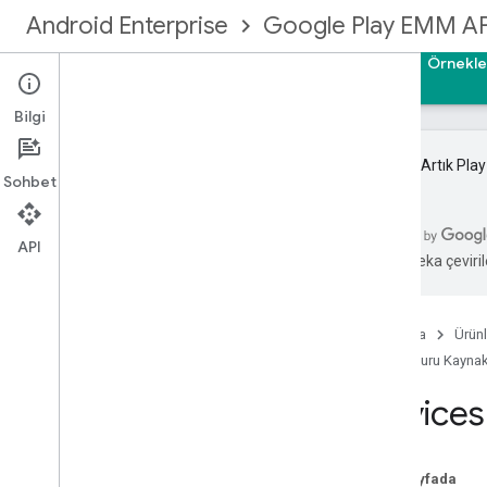
Android Enterprise
Google Play EMM AP
Ana Sayfa
Rehberler
Başvuru Kaynakları
Örnekle
Bilgi
Önemli:
Artık Play
Sohbet
Google Play EMM API'si
Kaynak özeti
API
Yapay zeka çevirile
Cihazlar
Genel Bakış
Zorunlu Rapor
Yükleme
Ana Sayfa
Ürünl
get
Başvuru Kaynak
get
State
Devices
list
set
State
güncelle
Bu sayfada
Enrollmenttokens