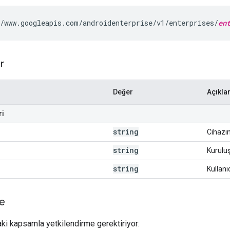
/www.googleapis.com/androidenterprise/v1/enterprises/
en
r
Değer
Açıkl
ri
string
Cihazın
string
Kuruluş
string
Kullanıc
me
aki kapsamla yetkilendirme gerektiriyor: