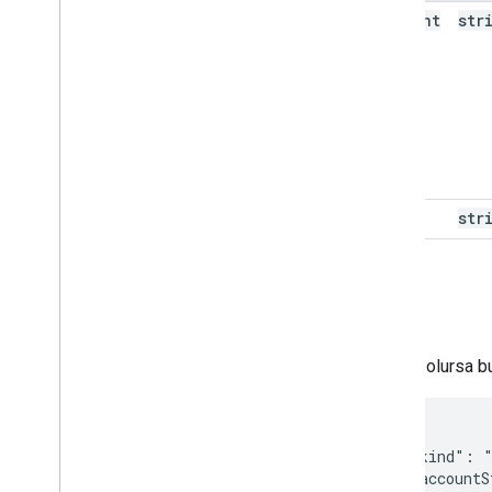
account
str
State
kind
str
Yanıt
Başarılı olursa 
{

  "kind": "
  "accountS