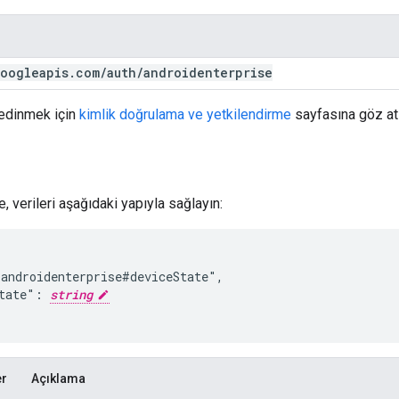
oogleapis
.
com
/
auth
/
androidenterprise
 edinmek için
kimlik doğrulama ve yetkilendirme
sayfasına göz atı
 verileri aşağıdaki yapıyla sağlayın:
androidenterprise#deviceState",

tate": 
string
er
Açıklama