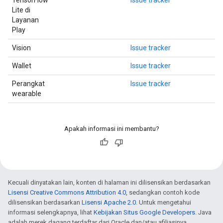
TensorFlow
Issue tracker
Lite di
Layanan
Play
Vision
Issue tracker
Wallet
Issue tracker
Perangkat
Issue tracker
wearable
Apakah informasi ini membantu?
Kecuali dinyatakan lain, konten di halaman ini dilisensikan berdasarkan
Lisensi Creative Commons Attribution 4.0
, sedangkan contoh kode
dilisensikan berdasarkan
Lisensi Apache 2.0
. Untuk mengetahui
informasi selengkapnya, lihat
Kebijakan Situs Google Developers
. Java
adalah merek dagang terdaftar dari Oracle dan/atau afiliasinya.