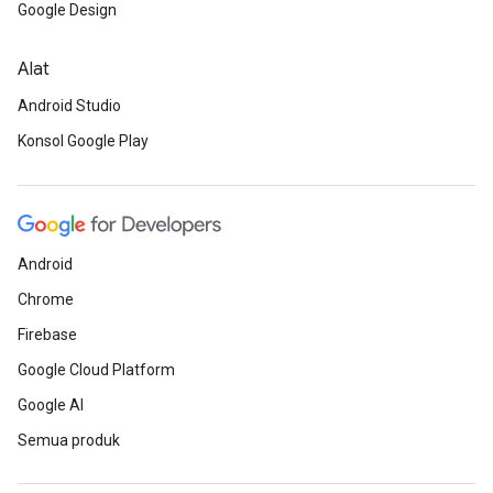
Google Design
Alat
Android Studio
Konsol Google Play
Android
Chrome
Firebase
Google Cloud Platform
Google AI
Semua produk