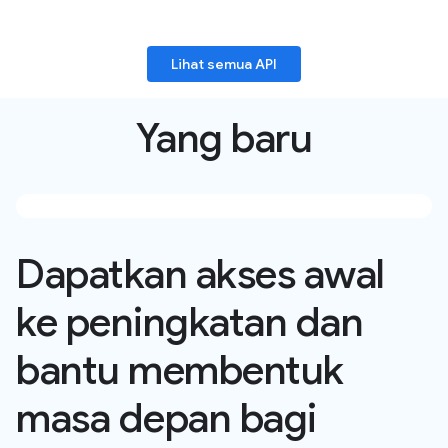
Lihat semua API
Yang baru
Dapatkan akses awal
ke peningkatan dan
bantu membentuk
masa depan bagi