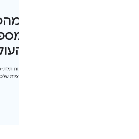
מפות תלת-ממדיות מהפ
של מפות gle
פוטוריאליסטיות של העול
חוויות דינמיות, אינטראקטיביות ומותאמות אישית באפליקציות שלכם ל-roid
מידע נוסף
קישור