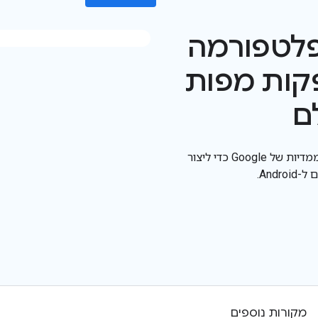
לטפורמה
Goo שמספקות מפות
ם
‫Maps 3D SDK ל-Android מאפשר לכם להשתמש בתמונות תלת-ממדיות של Google כדי ליצור
And.
מקורות נוספים