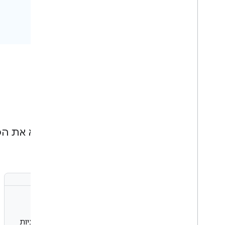
כאן תוכלו למצוא את ה
מיקום
קיצור הזמן והמאמץ שנדרשים לפיתוח באמצעות פונקציות