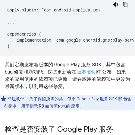
apply
plugin
:
'
com
.
android
.
application
'
...
dependencies
{
implementation
'
com
.
google
.
android
.
gms
:
play
-
serv
}
我们定期发布新版本的 Google Play 服务 SDK，其中包含
bug 修复和新功能。这些更新会在
版本 说明
中公布。如果
您的应用使用的依赖项已更新，请在应用的依赖项中更改为
最新版本，以利用这些修复。
**注意**
：为了保留所需的类，每个 Google Play 服务 SDK 都 包含
一些指令，用于指示 R8 如何
优化您的 应用
。
检查是否安装了 Google Play 服务