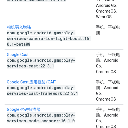
Android Go、
ChromeOS、
Wear OS
相机弱光增强
手机、平板电
com
.
google
.
android
.
gms:play-
脑
services-camera-low-light-boost:16
.
0
.
1-beta08
Google Cast
手机、平板电
com
.
google
.
android
.
gms:play-
脑、Android
services-cast:22
.
3
.
1
Go、
ChromeOS
Google Cast 应用框架 (CAF)
手机、平板电
com
.
google
.
android
.
gms:play-
脑、Android
services-cast-framework:22
.
3
.
1
Go、
ChromeOS
Google 代码扫描器
手机、平板电
com
.
google
.
android
.
gms:play-
脑、Android
services-code-scanner:16
.
1
.
0
Go、
ChromeOS