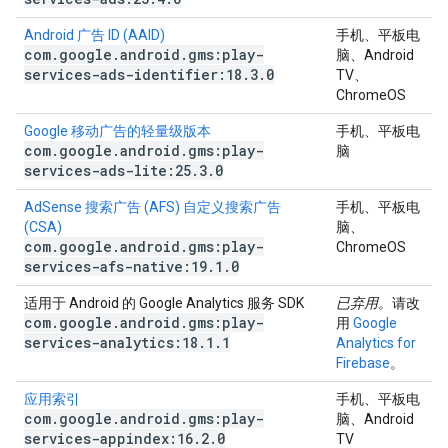
Android 广告 ID (AAID)
手机、平板电
com
.
google
.
android
.
gms:play-
脑、Android
services-ads-identifier:18
.
3
.
0
TV、
ChromeOS
Google 移动广告的轻量级版本
手机、平板电
com
.
google
.
android
.
gms:play-
脑
services-ads-lite:25
.
3
.
0
AdSense 搜索广告 (AFS) 自定义搜索广告
手机、平板电
(CSA)
脑、
com
.
google
.
android
.
gms:play-
ChromeOS
services-afs-native:19
.
1
.
0
适用于 Android 的 Google Analytics 服务 SDK
已弃用。
请改
com
.
google
.
android
.
gms:play-
用
Google
services-analytics:18
.
1
.
1
Analytics for
Firebase
。
应用索引
手机、平板电
com
.
google
.
android
.
gms:play-
脑、Android
services-appindex:16
.
2
.
0
TV