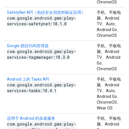
ChromeOS
SafetyNet API（包括安全浏览和验证应用）
手机、平板电
com
.
google
.
android
.
gms:play-
脑、Android
services-safetynet:18
.
1
.
0
TV、Auto、
Android Go、
ChromeOS
Google 跟踪代码管理器
手机、平板电
com
.
google
.
android
.
gms:play-
脑、Android
services-tagmanager:18
.
3
.
0
TV、Android
Go、
ChromeOS
Android 上的 Tasks API
手机、平板电
com
.
google
.
android
.
gms:play-
脑、Android
services-tasks:18
.
4
.
1
TV、Auto、
Android Go、
ChromeOS、
Wear OS
适用于 Android 的加速服务
手机、平板电
com
.
google
.
android
.
gms:play-
脑、Android