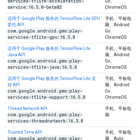
services-tflite-acceleration-
Go、
service:16
.
5
.
0-beta02
ChromeOS
适用于 Google Play 服务的 TensorFlow Lite GPU
手机、平板电
委托 API
脑、Android
com
.
google
.
android
.
gms:play-
Go、
services-tflite-gpu:16
.
5
.
0
ChromeOS
适用于 Google Play 服务的 TensorFlow Lite
手机、平板电
Java API
脑、Android
com
.
google
.
android
.
gms:play-
Go、
services-tflite-java:16
.
5
.
0
ChromeOS
适用于 Google Play 服务的 TensorFlow Lite 支
手机、平板电
持 API
脑、Android
com
.
google
.
android
.
gms:play-
Go、
services-tflite-support:16
.
5
.
0
ChromeOS
Thread Network API
手机、平板电
com
.
google
.
android
.
gms:play-
脑
services-threadnetwork:16
.
3
.
0
Trusted Time API
手机、平板电
com
.
google
.
android
.
gms:play-
脑、Auto、