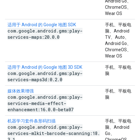
Android Go、
ChromeOS、
Wear OS
适用于 Android 的 Google 地图 SDK
手机、平板电
com
.
google
.
android
.
gms:play-
脑、Android
services-maps:20
.
0
.
0
TV、Auto、
Android Go、
ChromeOS、
Wear OS
适用于 Android 的 Google 地图 3D SDK
手机、平板电
com
.
google
.
android
.
gms:play-
脑
services-maps3d:0
.
2
.
0
媒体效果增强
手机、平板电
com
.
google
.
android
.
gms:play-
脑
services-media-effect-
enhancement:16
.
0
.
0-beta07
机器学习套件条形码扫描
手机、平板电
com
.
google
.
android
.
gms:play-
脑、Android
services-mlkit-barcode-scanning:18
.
Go、
3
.
1
ChromeOS