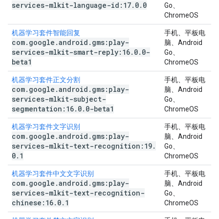
services-mlkit-language-id:17
.
0
.
0
Go、
ChromeOS
机器学习套件智能回复
手机、平板电
com
.
google
.
android
.
gms:play-
脑、Android
services-mlkit-smart-reply:16
.
0
.
0-
Go、
beta1
ChromeOS
机器学习套件正文分割
手机、平板电
com
.
google
.
android
.
gms:play-
脑、Android
services-mlkit-subject-
Go、
segmentation:16
.
0
.
0-beta1
ChromeOS
机器学习套件文字识别
手机、平板电
com
.
google
.
android
.
gms:play-
脑、Android
services-mlkit-text-recognition:19
.
Go、
0
.
1
ChromeOS
机器学习套件中文文字识别
手机、平板电
com
.
google
.
android
.
gms:play-
脑、Android
services-mlkit-text-recognition-
Go、
chinese:16
.
0
.
1
ChromeOS