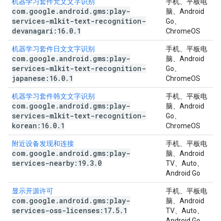
机器学习套件梵文文字识别
手机、平板电
com
.
google
.
android
.
gms:play-
脑、Android
services-mlkit-text-recognition-
Go、
devanagari:16
.
0
.
1
ChromeOS
机器学习套件日文文字识别
手机、平板电
com
.
google
.
android
.
gms:play-
脑、Android
services-mlkit-text-recognition-
Go、
japanese:16
.
0
.
1
ChromeOS
机器学习套件韩文文字识别
手机、平板电
com
.
google
.
android
.
gms:play-
脑、Android
services-mlkit-text-recognition-
Go、
korean:16
.
0
.
1
ChromeOS
附近设备发现和连接
手机、平板电
com
.
google
.
android
.
gms:play-
脑、Android
services-nearby:19
.
3
.
0
TV、Auto、
Android Go
显示开源许可
手机、平板电
com
.
google
.
android
.
gms:play-
脑、Android
services-oss-licenses:17
.
5
.
1
TV、Auto、
Android Go、