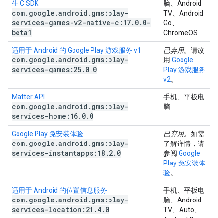
生 C SDK
脑、Android
com
.
google
.
android
.
gms:play-
TV、Android
services-games-v2-native-c:17
.
0
.
0-
Go、
beta1
ChromeOS
适用于 Android 的 Google Play 游戏服务 v1
已弃用。
请改
com
.
google
.
android
.
gms:play-
用
Google
services-games:25
.
0
.
0
Play 游戏服务
v2
。
Matter API
手机、平板电
com
.
google
.
android
.
gms:play-
脑
services-home:16
.
0
.
0
Google Play 免安装体验
已弃用。
如需
com
.
google
.
android
.
gms:play-
了解详情，请
services-instantapps:18
.
2
.
0
参阅
Google
Play 免安装体
验
。
适用于 Android 的位置信息服务
手机、平板电
com
.
google
.
android
.
gms:play-
脑、Android
services-location:21
.
4
.
0
TV、Auto、