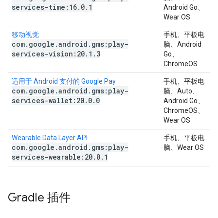
services-time:16
.
0
.
1
Android Go、
Wear OS
移动视觉
手机、平板电
com
.
google
.
android
.
gms:play-
脑、Android
services-vision:20
.
1
.
3
Go、
ChromeOS
适用于 Android 支付的 Google Pay
手机、平板电
com
.
google
.
android
.
gms:play-
脑、Auto、
services-wallet:20
.
0
.
0
Android Go、
ChromeOS、
Wear OS
Wearable Data Layer API
手机、平板电
com
.
google
.
android
.
gms:play-
脑、Wear OS
services-wearable:20
.
0
.
1
Gradle 插件