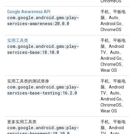
ChromeOS
Google Awareness API
手机、平板电
com
.
google
.
android
.
gms:play-
脑、Auto、
services-awareness:20
.
0
.
0
Android Go、
ChromeOS
实用工具类
手机、平板电
com
.
google
.
android
.
gms:play-
脑、Android
services-base:18
.
10
.
0
TV、Auto、
Android Go、
ChromeOS、
Wear OS
实用工具类的测试替身
手机、平板电
com
.
google
.
android
.
gms:play-
脑、Android
services-base-testing:16
.
2
.
0
TV、Auto、
Android Go、
ChromeOS、
Wear OS
更多实用工具类
手机、平板电
com
.
google
.
android
.
gms:play-
脑、Android
services-basement:18
.
10
.
0
TV、Auto、