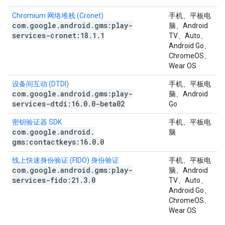
Chromium 网络堆栈 (Cronet)
手机、平板电
com
.
google
.
android
.
gms:play-
脑、Android
services-cronet:18
.
1
.
1
TV、Auto、
Android Go、
ChromeOS、
Wear OS
设备间互动 (DTDI)
手机、平板电
com
.
google
.
android
.
gms:play-
脑、Android
services-dtdi:16
.
0
.
0-beta02
Go
密钥验证器 SDK
手机、平板电
com
.
google
.
android
.
脑
gms:contactkeys:16
.
0
.
0
线上快速身份验证 (FIDO) 身份验证
手机、平板电
com
.
google
.
android
.
gms:play-
脑、Android
services-fido:21
.
3
.
0
TV、Auto、
Android Go、
ChromeOS、
Wear OS