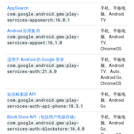
AppSearch
手机、平板电
com
.
google
.
android
.
gms:play-
脑、Android
services-appsearch:16
.
0
.
1
TV
Android 应用集 ID
手机、平板电
com
.
google
.
android
.
gms:play-
脑、Android
services-appset:16
.
1
.
0
TV、
ChromeOS
适用于 Android 的 Google 登录
手机、平板电
com
.
google
.
android
.
gms:play-
脑、Android
services-auth:21
.
6
.
0
TV、Auto、
Android Go、
ChromeOS
短信检索器 API
手机、平板电
com
.
google
.
android
.
gms:play-
脑、Android
services-auth-api-phone:18
.
3
.
1
Go
Block Store API（包括用户凭据存储）
手机、平板电
com
.
google
.
android
.
gms:play-
脑、Android
services-auth-blockstore:16
.
4
.
0
Go、