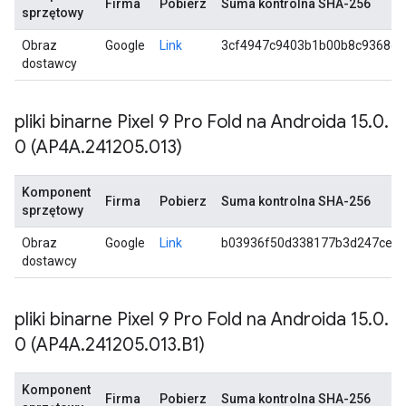
Firma
Pobierz
Suma kontrolna SHA-256
sprzętowy
Obraz
Google
Link
3cf4947c9403b1b00b8c9368c5
dostawcy
pliki binarne Pixel 9 Pro Fold na Androida 15
.
0
.
0 (AP4A
.
241205
.
013)
Komponent
Firma
Pobierz
Suma kontrolna SHA-256
sprzętowy
Obraz
Google
Link
b03936f50d338177b3d247cefa
dostawcy
pliki binarne Pixel 9 Pro Fold na Androida 15
.
0
.
0 (AP4A
.
241205
.
013
.
B1)
Komponent
Firma
Pobierz
Suma kontrolna SHA-256