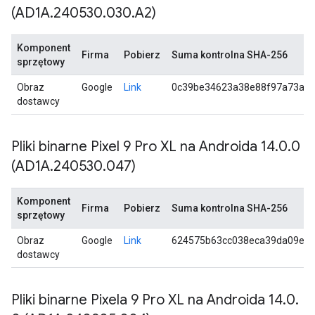
(AD1A
.
240530
.
030
.
A2)
Komponent
Firma
Pobierz
Suma kontrolna SHA-256
sprzętowy
Obraz
Google
Link
0c39be34623a38e88f97a73aae
dostawcy
Pliki binarne Pixel 9 Pro XL na Androida 14
.
0
.
0
(AD1A
.
240530
.
047)
Komponent
Firma
Pobierz
Suma kontrolna SHA-256
sprzętowy
Obraz
Google
Link
624575b63cc038eca39da09e1
dostawcy
Pliki binarne Pixela 9 Pro XL na Androida 14
.
0
.