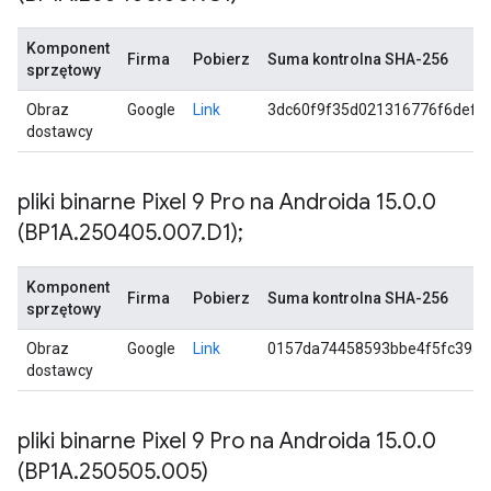
Komponent
Firma
Pobierz
Suma kontrolna SHA-256
sprzętowy
Obraz
Google
Link
3dc60f9f35d021316776f6def0
dostawcy
pliki binarne Pixel 9 Pro na Androida 15
.
0
.
0
(BP1A
.
250405
.
007
.
D1);
Komponent
Firma
Pobierz
Suma kontrolna SHA-256
sprzętowy
Obraz
Google
Link
0157da74458593bbe4f5fc395d
dostawcy
pliki binarne Pixel 9 Pro na Androida 15
.
0
.
0
(BP1A
.
250505
.
005)