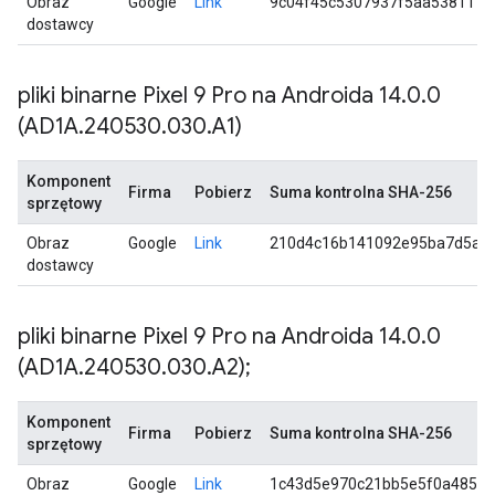
Obraz
Google
Link
9c04f45c5307937f5aa5381175
dostawcy
pliki binarne Pixel 9 Pro na Androida 14
.
0
.
0
(AD1A
.
240530
.
030
.
A1)
Komponent
Firma
Pobierz
Suma kontrolna SHA-256
sprzętowy
Obraz
Google
Link
210d4c16b141092e95ba7d5a6
dostawcy
pliki binarne Pixel 9 Pro na Androida 14
.
0
.
0
(AD1A
.
240530
.
030
.
A2);
Komponent
Firma
Pobierz
Suma kontrolna SHA-256
sprzętowy
Obraz
Google
Link
1c43d5e970c21bb5e5f0a4854f