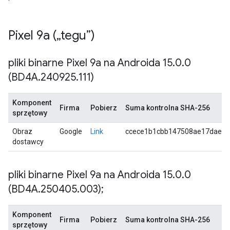
Pixel 9a („tegu”)
pliki binarne Pixel 9a na Androida 15
.
0
.
0
(BD4A
.
240925
.
111)
Komponent
Firma
Pobierz
Suma kontrolna SHA-256
sprzętowy
Obraz
Google
Link
ccece1b1cbb147508ae17daee8
dostawcy
pliki binarne Pixel 9a na Androida 15
.
0
.
0
(BD4A
.
250405
.
003);
Komponent
Firma
Pobierz
Suma kontrolna SHA-256
sprzętowy