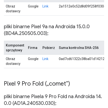
Obraz
Google
Link
2a1512e0c52d8d09f258f0304b
dostawcy
pliki binarne Pixel 9a na Androida 15
.
0
.
0
(BD4A
.
250505
.
003);
Komponent
Firma
Pobierz
Suma kontrolna SHA-256
sprzętowy
Obraz
Google
Link
0ad7cd61322c38ba01d142123
dostawcy
Pixel 9 Pro Fold („comet”)
pliki binarne Pixela 9 Pro Fold na Androida 14
.
0
.
0 (AD1A
.
240530
.
030);