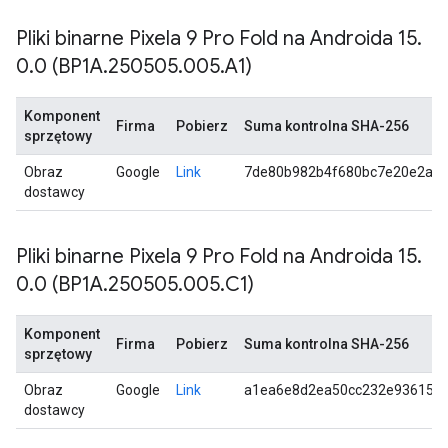
Pliki binarne Pixela 9 Pro Fold na Androida 15
.
0
.
0 (BP1A
.
250505
.
005
.
A1)
Komponent
Firma
Pobierz
Suma kontrolna SHA-256
sprzętowy
Obraz
Google
Link
7de80b982b4f680bc7e20e2ae2
dostawcy
Pliki binarne Pixela 9 Pro Fold na Androida 15
.
0
.
0 (BP1A
.
250505
.
005
.
C1)
Komponent
Firma
Pobierz
Suma kontrolna SHA-256
sprzętowy
Obraz
Google
Link
a1ea6e8d2ea50cc232e9361581
dostawcy