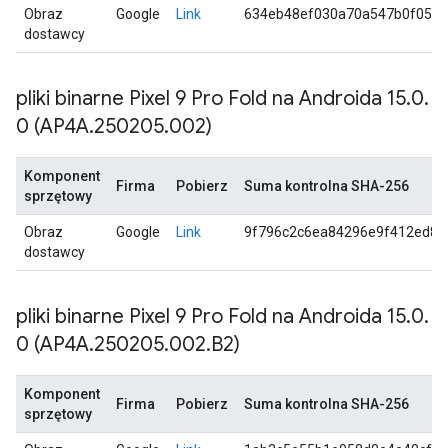
Obraz
Google
Link
634eb48ef030a70a547b0f055
dostawcy
pliki binarne Pixel 9 Pro Fold na Androida 15
.
0
.
0 (AP4A
.
250205
.
002)
Komponent
Firma
Pobierz
Suma kontrolna SHA-256
sprzętowy
Obraz
Google
Link
9f796c2c6ea84296e9f412ed87
dostawcy
pliki binarne Pixel 9 Pro Fold na Androida 15
.
0
.
0 (AP4A
.
250205
.
002
.
B2)
Komponent
Firma
Pobierz
Suma kontrolna SHA-256
sprzętowy