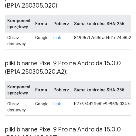
(BP1A
.
250305
.
020)
Komponent
Firma
Pobierz
Suma kontrolna SHA-256
sprzętowy
Obraz
Google
Link
849967f7e96fa04d1d74e8b29
dostawcy
pliki binarne Pixel 9 Pro na Androida 15
.
0
.
0
(BP1A
.
250305
.
020
.
A2);
Komponent
Firma
Pobierz
Suma kontrolna SHA-256
sprzętowy
Obraz
Google
Link
b77674d2fbd0e9e963a0347e6
dostawcy
pliki binarne Pixel 9 Pro na Androida 15
.
0
.
0