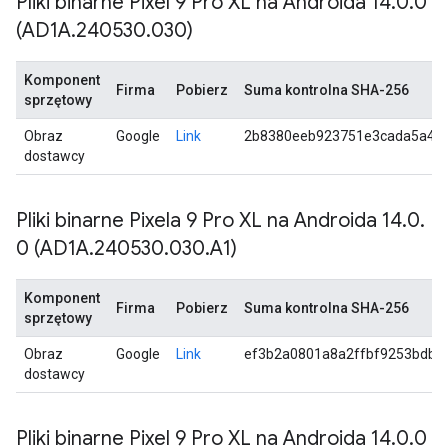
Pliki binarne Pixel 9 Pro XL na Androida 14
.
0
.
0
(AD1A
.
240530
.
030)
Komponent
Firma
Pobierz
Suma kontrolna SHA-256
sprzętowy
Obraz
Google
Link
2b8380eeb923751e3cada5a46
dostawcy
Pliki binarne Pixela 9 Pro XL na Androida 14
.
0
.
0 (AD1A
.
240530
.
030
.
A1)
Komponent
Firma
Pobierz
Suma kontrolna SHA-256
sprzętowy
Obraz
Google
Link
ef3b2a0801a8a2ffbf9253bdb5
dostawcy
Pliki binarne Pixel 9 Pro XL na Androida 14
.
0
.
0