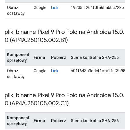
Obraz
Google
Link
19205ff264fdfa6babbc228b7c
dostawcy
pliki binarne Pixel 9 Pro Fold na Androida 15
.
0
.
0 (AP4A
.
250105
.
002
.
B1)
Komponent
Firma
Pobierz
Suma kontrolna SHA-256
sprzętowy
Obraz
Google
Link
b01f643a3ddcf1afa2fcf3b987
dostawcy
pliki binarne Pixel 9 Pro Fold na Androida 15
.
0
.
0 (AP4A
.
250105
.
002
.
C1)
Komponent
Firma
Pobierz
Suma kontrolna SHA-256
sprzętowy