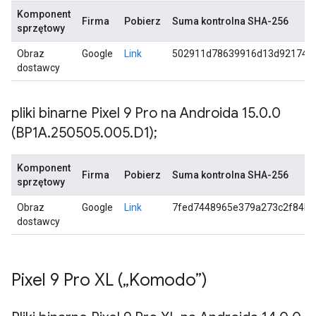
Komponent
Firma
Pobierz
Suma kontrolna SHA-256
sprzętowy
Obraz
Google
Link
502911d78639916d13d921747
dostawcy
pliki binarne Pixel 9 Pro na Androida 15
.
0
.
0
(BP1A
.
250505
.
005
.
D1);
Komponent
Firma
Pobierz
Suma kontrolna SHA-256
sprzętowy
Obraz
Google
Link
7fed7448965e379a273c2f84bf
dostawcy
Pixel 9 Pro XL („Komodo”)