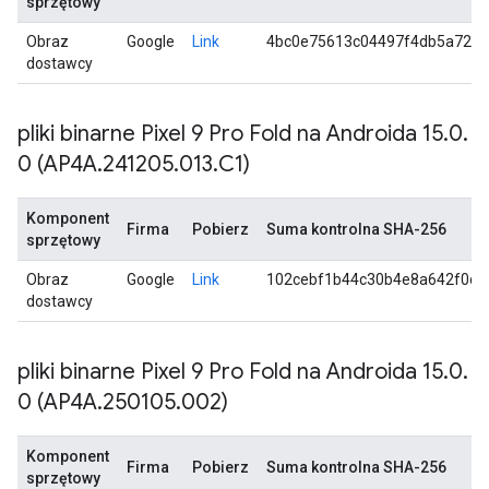
sprzętowy
Obraz
Google
Link
4bc0e75613c04497f4db5a728
dostawcy
pliki binarne Pixel 9 Pro Fold na Androida 15
.
0
.
0 (AP4A
.
241205
.
013
.
C1)
Komponent
Firma
Pobierz
Suma kontrolna SHA-256
sprzętowy
Obraz
Google
Link
102cebf1b44c30b4e8a642f0c4
dostawcy
pliki binarne Pixel 9 Pro Fold na Androida 15
.
0
.
0 (AP4A
.
250105
.
002)
Komponent
Firma
Pobierz
Suma kontrolna SHA-256
sprzętowy