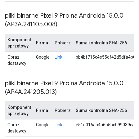
pliki binarne Pixel 9 Pro na Androida 15
.
0
.
0
(AP3A
.
241105
.
008)
Komponent
Firma
Pobierz
Suma kontrolna SHA-256
sprzętowy
Obraz
Google
Link
bb4bf715c4e55df42d5dfa4b07
dostawcy
pliki binarne Pixel 9 Pro na Androida 15
.
0
.
0
(AP4A
.
241205
.
013)
Komponent
Firma
Pobierz
Suma kontrolna SHA-256
sprzętowy
Obraz
Google
Link
e51e016ab4a6b5bc099039ca12
dostawcy