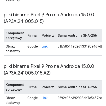
pliki binarne Pixel 9 Pro na Androida 15
.
0
.
0
(AP3A
.
241005
.
015)
Komponent
Firma
Pobierz
Suma kontrolna SHA-256
sprzętowy
Obraz
Google
Link
c1b58511902d13319594d7dbe
dostawcy
pliki binarne Pixel 9 Pro na Androida 15
.
0
.
0
(AP3A
.
241005
.
015
.
A2)
Komponent
Firma
Pobierz
Suma kontrolna SHA-256
sprzętowy
Obraz
Google
Link
9f92e36c392908ab7c5457cc83
dostawcy