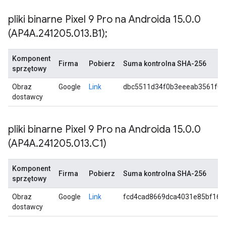
pliki binarne Pixel 9 Pro na Androida 15
.
0
.
0
(AP4A
.
241205
.
013
.
B1);
Komponent
Firma
Pobierz
Suma kontrolna SHA-256
sprzętowy
Obraz
Google
Link
dbc5511d34f0b3eeeab3561f0b
dostawcy
pliki binarne Pixel 9 Pro na Androida 15
.
0
.
0
(AP4A
.
241205
.
013
.
C1)
Komponent
Firma
Pobierz
Suma kontrolna SHA-256
sprzętowy
Obraz
Google
Link
fcd4cad8669dca4031e85bf163
dostawcy