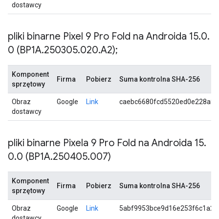
dostawcy
pliki binarne Pixel 9 Pro Fold na Androida 15
.
0
.
0 (BP1A
.
250305
.
020
.
A2);
Komponent
Firma
Pobierz
Suma kontrolna SHA-256
sprzętowy
Obraz
Google
Link
caebc6680fcd5520ed0e228a84
dostawcy
pliki binarne Pixela 9 Pro Fold na Androida 15
.
0
.
0 (BP1A
.
250405
.
007)
Komponent
Firma
Pobierz
Suma kontrolna SHA-256
sprzętowy
Obraz
Google
Link
5abf9953bce9d16e253f6c1a2d
dostawcy