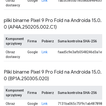
Obraz
Google
Link
1ab3c5e55b1e058d0e4e40cf64
dostawcy
pliki binarne Pixel 9 Pro Fold na Androida 15
.
0
.
0 (AP4A
.
250205
.
002
.
C1)
Komponent
Firma
Pobierz
Suma kontrolna SHA-256
sprzętowy
Obraz
Google
Link
faad5c9e3afb0548246d3a1eb6
dostawcy
Pliki binarne Pixel 9 Pro Fold na Androida 15
.
0
.
0 (BP1A
.
250305
.
020)
Komponent
Firma
Pobierz
Suma kontrolna SHA-256
sprzętowy
Obraz
Google
Link
7131ba065c75f9c1ab48789880