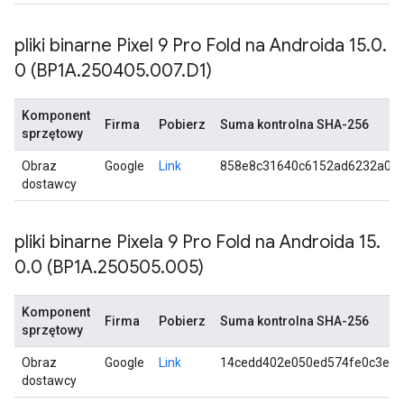
pliki binarne Pixel 9 Pro Fold na Androida 15
.
0
.
0 (BP1A
.
250405
.
007
.
D1)
Komponent
Firma
Pobierz
Suma kontrolna SHA-256
sprzętowy
Obraz
Google
Link
858e8c31640c6152ad6232a0f
dostawcy
pliki binarne Pixela 9 Pro Fold na Androida 15
.
0
.
0 (BP1A
.
250505
.
005)
Komponent
Firma
Pobierz
Suma kontrolna SHA-256
sprzętowy
Obraz
Google
Link
14cedd402e050ed574fe0c3ee
dostawcy