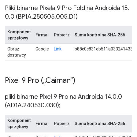
Pliki binarne Pixela 9 Pro Fold na Androida 15
.
0
.
0 (BP1A
.
250505
.
005
.
D1)
Komponent
Firma
Pobierz
Suma kontrolna SHA-256
sprzętowy
Obraz
Google
Link
b88c0c831eb511a0332414331b
dostawcy
Pixel 9 Pro („Caiman”)
pliki binarne Pixel 9 Pro na Androida 14
.
0
.
0
(AD1A
.
240530
.
030);
Komponent
Firma
Pobierz
Suma kontrolna SHA-256
sprzętowy