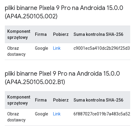
pliki binarne Pixela 9 Pro na Androida 15
.
0
.
0
(AP4A
.
250105
.
002)
Komponent
Firma
Pobierz
Suma kontrolna SHA-256
sprzętowy
Obraz
Google
Link
c9001ec5a410dc2b296f25d31
dostawcy
pliki binarne Pixel 9 Pro na Androida 15
.
0
.
0
(AP4A
.
250105
.
002
.
B1)
Komponent
Firma
Pobierz
Suma kontrolna SHA-256
sprzętowy
Obraz
Google
Link
6f887027ce019b7a483c5a529b
dostawcy