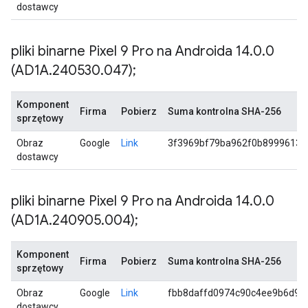
dostawcy
pliki binarne Pixel 9 Pro na Androida 14
.
0
.
0
(AD1A
.
240530
.
047);
Komponent
Firma
Pobierz
Suma kontrolna SHA-256
sprzętowy
Obraz
Google
Link
3f3969bf79ba962f0b89996135
dostawcy
pliki binarne Pixel 9 Pro na Androida 14
.
0
.
0
(AD1A
.
240905
.
004);
Komponent
Firma
Pobierz
Suma kontrolna SHA-256
sprzętowy
Obraz
Google
Link
fbb8daffd0974c90c4ee9b6d9b
dostawcy