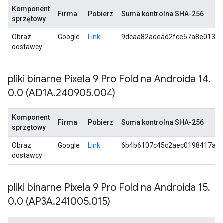
Komponent
Firma
Pobierz
Suma kontrolna SHA-256
sprzętowy
Obraz
Google
Link
9dcaa82adead2fce57a8e013c
dostawcy
pliki binarne Pixela 9 Pro Fold na Androida 14
.
0
.
0 (AD1A
.
240905
.
004)
Komponent
Firma
Pobierz
Suma kontrolna SHA-256
sprzętowy
Obraz
Google
Link
6b4b6107c45c2aec0198417a0
dostawcy
pliki binarne Pixela 9 Pro Fold na Androida 15
.
0
.
0 (AP3A
.
241005
.
015)