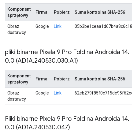
Komponent
Firma
Pobierz
Suma kontrolna SHA-256
sprzętowy
Obraz
Google
Link
05b3be1ceaa1d67b4a8c6c18d
dostawcy
pliki binarne Pixela 9 Pro Fold na Androida 14
.
0
.
0 (AD1A
.
240530
.
030
.
A1)
Komponent
Firma
Pobierz
Suma kontrolna SHA-256
sprzętowy
Obraz
Google
Link
62eb279f85f0c715de95f62edb
dostawcy
Pliki binarne Pixela 9 Pro Fold na Androida 14
.
0
.
0 (AD1A
.
240530
.
047)