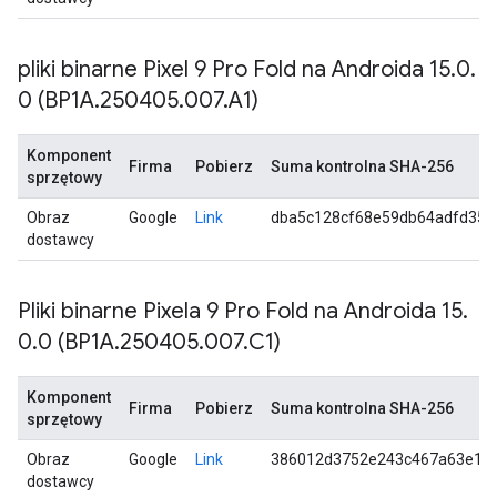
pliki binarne Pixel 9 Pro Fold na Androida 15
.
0
.
0 (BP1A
.
250405
.
007
.
A1)
Komponent
Firma
Pobierz
Suma kontrolna SHA-256
sprzętowy
Obraz
Google
Link
dba5c128cf68e59db64adfd35a
dostawcy
Pliki binarne Pixela 9 Pro Fold na Androida 15
.
0
.
0 (BP1A
.
250405
.
007
.
C1)
Komponent
Firma
Pobierz
Suma kontrolna SHA-256
sprzętowy
Obraz
Google
Link
386012d3752e243c467a63e14
dostawcy