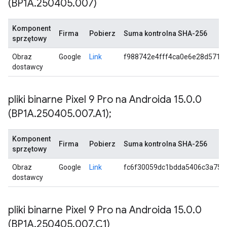
(BP1A
.
250405
.
007)
Komponent
Firma
Pobierz
Suma kontrolna SHA-256
sprzętowy
Obraz
Google
Link
f988742e4fff4ca0e6e28d571b
dostawcy
pliki binarne Pixel 9 Pro na Androida 15
.
0
.
0
(BP1A
.
250405
.
007
.
A1);
Komponent
Firma
Pobierz
Suma kontrolna SHA-256
sprzętowy
Obraz
Google
Link
fc6f30059dc1bdda5406c3a753
dostawcy
pliki binarne Pixel 9 Pro na Androida 15
.
0
.
0
(BP1A
.
250405
.
007
.
C1)