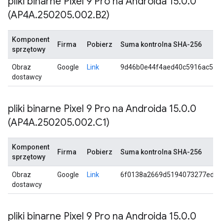
pliki binarne Pixel 9 Pro na Androida 15
.
0
.
0
(AP4A
.
250205
.
002
.
B2)
Komponent
Firma
Pobierz
Suma kontrolna SHA-256
sprzętowy
Obraz
Google
Link
9d46b0e44f4aed40c5916ac5d8
dostawcy
pliki binarne Pixel 9 Pro na Androida 15
.
0
.
0
(AP4A
.
250205
.
002
.
C1)
Komponent
Firma
Pobierz
Suma kontrolna SHA-256
sprzętowy
Obraz
Google
Link
6f0138a2669d5194073277ed3
dostawcy
pliki binarne Pixel 9 Pro na Androida 15
.
0
.
0