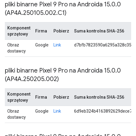
pliki binarne Pixel 9 Pro na Androida 15
.
0
.
0
(AP4A
.
250105
.
002
.
C1)
Komponent
Firma
Pobierz
Suma kontrolna SHA-256
sprzętowy
Obraz
Google
Link
d7bfb7823590a6295a328c350e
dostawcy
pliki binarne Pixel 9 Pro na Androida 15
.
0
.
0
(AP4A
.
250205
.
002)
Komponent
Firma
Pobierz
Suma kontrolna SHA-256
sprzętowy
Obraz
Google
Link
6d9eb324b4163892629dece76
dostawcy