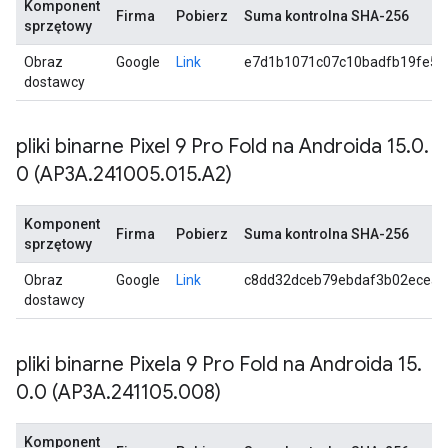
Komponent
Firma
Pobierz
Suma kontrolna SHA-256
sprzętowy
Obraz
Google
Link
e7d1b1071c07c10badfb19fe59
dostawcy
pliki binarne Pixel 9 Pro Fold na Androida 15
.
0
.
0 (AP3A
.
241005
.
015
.
A2)
Komponent
Firma
Pobierz
Suma kontrolna SHA-256
sprzętowy
Obraz
Google
Link
c8dd32dceb79ebdaf3b02ecea2
dostawcy
pliki binarne Pixela 9 Pro Fold na Androida 15
.
0
.
0 (AP3A
.
241105
.
008)
Komponent