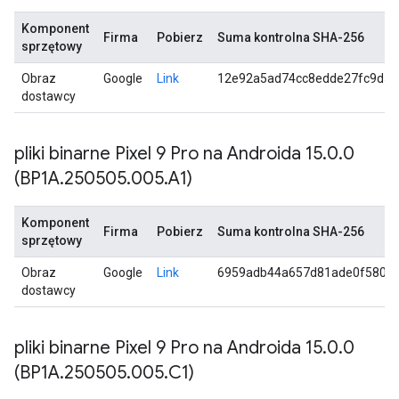
Komponent
Firma
Pobierz
Suma kontrolna SHA-256
sprzętowy
Obraz
Google
Link
12e92a5ad74cc8edde27fc9d58
dostawcy
pliki binarne Pixel 9 Pro na Androida 15
.
0
.
0
(BP1A
.
250505
.
005
.
A1)
Komponent
Firma
Pobierz
Suma kontrolna SHA-256
sprzętowy
Obraz
Google
Link
6959adb44a657d81ade0f58052
dostawcy
pliki binarne Pixel 9 Pro na Androida 15
.
0
.
0
(BP1A
.
250505
.
005
.
C1)