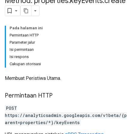
Method: properties
.
key
Events
.
create
Pada halaman ini
Permintaan HTTP
Parameter jalur
Isi permintaan
Isi respons
Cakupan otorisasi
Membuat Peristiwa Utama.
Permintaan HTTP
POST
https://analyticsadmin.googleapis.com/v1beta/{p
arent=properties/*}/keyEvents