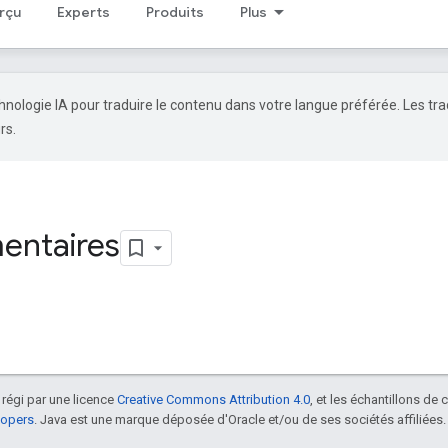
rçu
Experts
Produits
Plus
echnologie IA pour traduire le contenu dans votre langue préférée. Les tr
rs.
entaires
 régi par une licence
Creative Commons Attribution 4.0
, et les échantillons de
lopers
. Java est une marque déposée d'Oracle et/ou de ses sociétés affiliées.