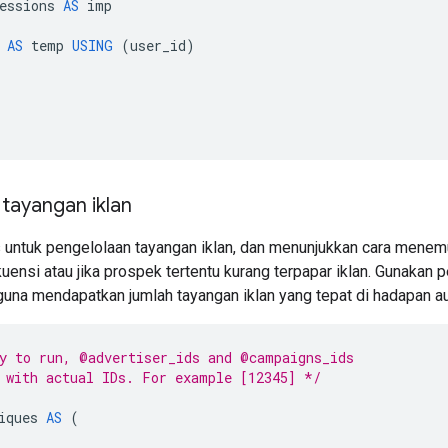
essions
AS
imp
AS
temp
USING
(
user_id
)
tayangan iklan
s untuk pengelolaan tayangan iklan, dan menunjukkan cara menem
ekuensi atau jika prospek tertentu kurang terpapar iklan. Gunakan
guna mendapatkan jumlah tayangan iklan yang tepat di hadapan au
y to run, @advertiser_ids and @campaigns_ids
 with actual IDs. For example [12345] */
iques
AS
(