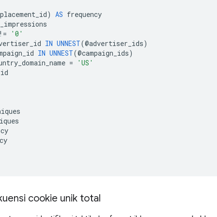
placement_id
)
AS
frequency
_impressions
!=
'0'
vertiser_id
IN
UNNEST
(
@
advertiser_ids
)
mpaign_id
IN
UNNEST
(
@
campaign_ids
)
untry_domain_name
=
'US'
_id
niques
iques
ncy
cy
uensi cookie unik total