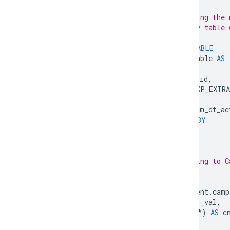
/* Creating the 
temporary table 
CREATE
TABLE
temp_table
AS
SELECT
user_id
,
REGEXP_EXTR
FROM
adh
.
cm_dt_ac
GROUP
BY
1
,
2
)
/* Matching to C
SELECT
imp
.
event
.
camp
temp
.
u1_val
,
COUNT
(
*
)
AS
c
FROM