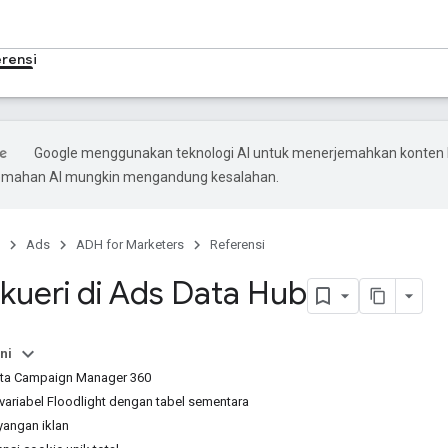
rensi
Google menggunakan teknologi AI untuk menerjemahkan konten
rjemahan AI mungkin mengandung kesalahan.
Ads
ADH for Marketers
Referensi
kueri di Ads Data Hub
ni
Data Campaign Manager 360
ariabel Floodlight dengan tabel sementara
yangan iklan