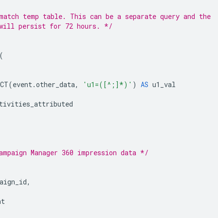
match temp table. This can be a separate query and the
will persist for 72 hours. */
(
ACT
(
event
.
other_data
,
'u1=([^;]*)'
)
AS
u1_val
tivities_attributed
ampaign Manager 360 impression data */
aign_id
,
nt