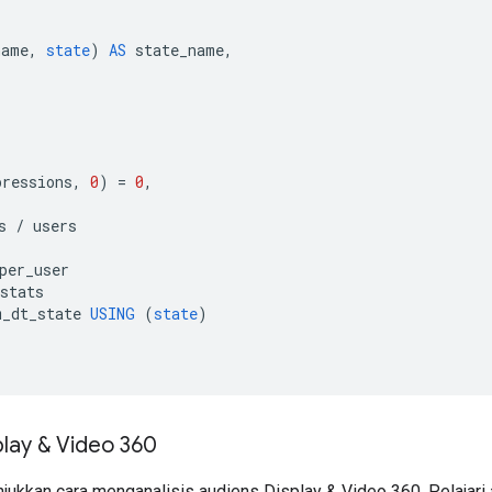
name
,
state
)
AS
state_name
,
pressions
,
0
)
=
0
,
s
/
users
per_user
stats
m_dt_state
USING
(
state
)
lay & Video 360
jukkan cara menganalisis audiens Display & Video 360. Pelajari 