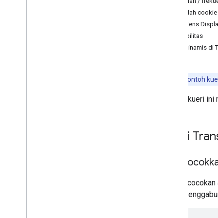
Jumlah / frekue
Jumlah cookie 
Audiens Displa
Visibilitas
Data dinamis di
Catatan:
Contoh kueri
Contoh kueri ini
Kueri Tra
Mencocokkan
Buat kecocokan a
untuk menggabun