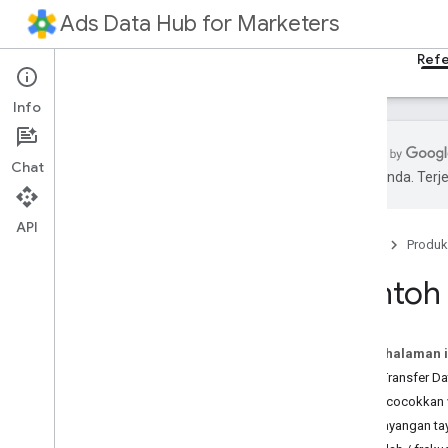
Ads Data Hub for Marketers
Beranda
Panduan
Referensi
Dukungan
Refe
Info
Chat
pilihan Anda. Te
Skema tabel
API
Kolom yang dapat digabungkan
Beranda
Produk
Fungsi SQL yang diizinkan
Contoh 
Metrik visibilitas lanjutan
Ringkasan
Contoh
Pada halaman i
Kueri Transfer 
Ringkasan API
Mencocokkan v
Pengantar
Penayangan ta
REST API