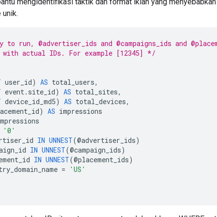
antu mengidentifikasi taktik dan format iklan yang menyebabkan
 unik.
y to run, @advertiser_ids and @campaigns_ids and @place
 with actual IDs. For example [12345] */
T
user_id
)
AS
total_users
,
T
event
.
site_id
)
AS
total_sites
,
T
device_id_md5
)
AS
total_devices
,
lacement_id
)
AS
impressions
mpressions
'0'
rtiser_id
IN
UNNEST
(
@
advertiser_ids
)
aign_id
IN
UNNEST
(
@
campaign_ids
)
ement_id
IN
UNNEST
(
@
placement_ids
)
try_domain_name
=
'US'