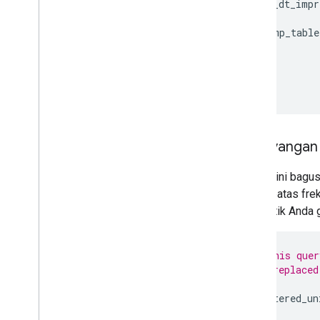
adh
.
cm_dt_impr
JOIN
tmp
.
temp_table
GROUP
BY
1
,
2
Penayangan 
Contoh ini bagu
di luar batas fr
dan taktik Anda 
/* For this quer
must be replaced
WITH
filtered_un
SELECT