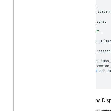
SELECT
country
,
IFNULL
(
state_
users
,
impressions
,
FORMAT
(
'%0.2f'
,
IF
(
IFNULL
(
im
0
,
impression
)
)
AS
avg_imps_
FROM
impression_
LEFT
JOIN
adh
.
c
;
Audiens Disp
Contoh ini menun