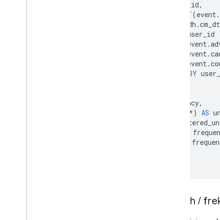
user_id
,
COUNT
(
event
.
FROM
adh
.
cm_dt
WHERE
user_id
AND
event
.
ad
AND
event
.
ca
AND
event
.
co
GROUP
BY
user
)
SELECT
frequency
,
COUNT
(
*
)
AS
u
FROM
filtered_un
GROUP
BY
freque
ORDER
BY
frequen
;
Jumlah
/
frek