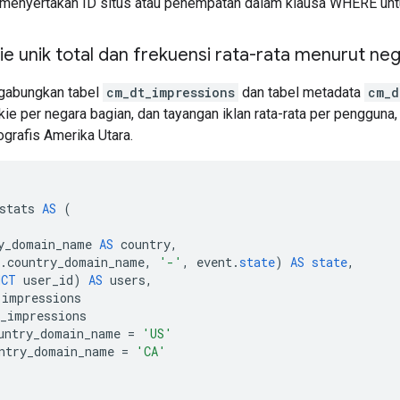
 menyertakan ID situs atau penempatan dalam klausa WHERE un
e unik total dan frekuensi rata-rata menurut ne
gabungkan tabel
cm_dt_impressions
dan tabel metadata
cm_d
okie per negara bagian, dan tayangan iklan rata-rata per penggu
ografis Amerika Utara.
stats
AS
(
y_domain_name
AS
country
,
.
country_domain_name
,
'-'
,
event
.
state
)
AS
state
,
NCT
user_id
)
AS
users
,
impressions
_impressions
untry_domain_name
=
'US'
ntry_domain_name
=
'CA'