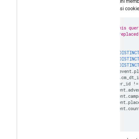
Contoh ini memb
frekuensi cookie
/* For this quer
must be replaced
SELECT
COUNT
(
DISTINC
COUNT
(
DISTINC
COUNT
(
DISTINC
COUNT
(
event
.
p
FROM
adh
.
cm_dt_i
WHERE
user_id
!=
AND
event
.
adve
AND
event
.
camp
AND
event
.
plac
AND
event
.
coun
;