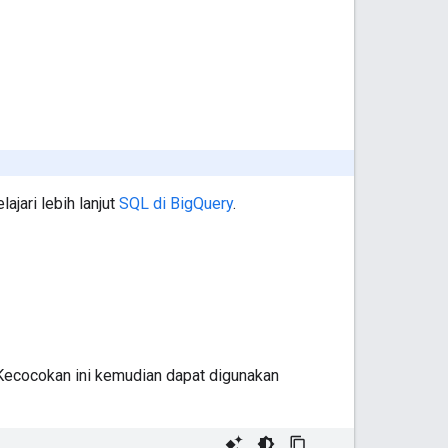
jari lebih lanjut
SQL di BigQuery
.
. Kecocokan ini kemudian dapat digunakan