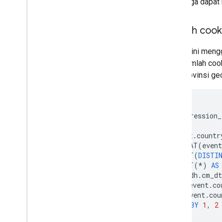
Anda juga dapat
Jumlah cooki
Contoh ini meng
iklan, jumlah co
atau provinsi ge
WITH
impression_
SELECT
event
.
countr
CONCAT
(
event
COUNT
(
DISTI
COUNT
(
*
)
AS
FROM
adh
.
cm_dt
WHERE
event
.
co
OR
event
.
cou
GROUP
BY
1
,
2
)