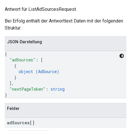
Antwort für ListAdSourcesRequest.
Bei Erfolg enthält der Antworttext Daten mit der folgenden
Struktur:
JSON-Darstellung
{
"adSources"
: 
[
{
object (
AdSource
)
}
]
,
"nextPageToken"
: 
string
}
Felder
ad
Sources[]