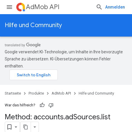
AdMob API
Anmelden
Hilfe und Community
Google verwendet KI-Technologie, um Inhalte in Ihre bevorzugte
Sprache zu übersetzen. KI-Übersetzungen können Fehler
enthalten.
Startseite
Produkte
AdMob API
Hilfe und Community
War das hilfreich?
Method: accounts
.
ad
Sources
.
list