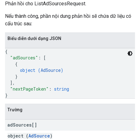
Phản hồi cho ListAdSourcesRequest.
Nếu thành công, phần nội dung phản hồi sẽ chứa dữ liệu có
cấu trúc sau:
Biểu diễn dưới dạng JSON
{
"adSources"
: 
[
{
object (
AdSource
)
}
]
,
"nextPageToken"
: 
string
}
Trường
ad
Sources[]
object (
AdSource
)