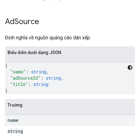
Ad
Source
Định nghĩa về nguồn quảng cáo dàn xếp.
Biểu diễn dưới dạng JSON
{
"name"
: 
string
,
"adSourceId"
: 
string
,
"title"
: 
string
}
Trường
name
string