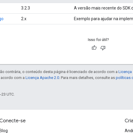
3.2.3
A versão mais recente do SDK d
go
2.x
Exemplo para ajudar na implem
Isso foi útil?
ão contrária, o conteúdo desta página é licenciado de acordo com a
Licença 
e acordo com a
Licença Apache 2.0
. Para mais detalhes, consulte as
políticas
4-23 UTC.
Conecte-se
Cri
Blog
And