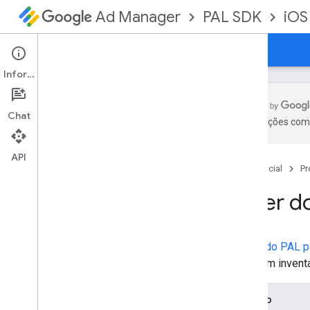
PAL SDK
iOS
Ad Manager
Guias
Referência
Downloads
Informações
Chat
As traduções com 
SDK
Notas da versão
API
Página inicial
Pr
Fazer d
O
SDK do PAL p
solicitem invent
Arquivo