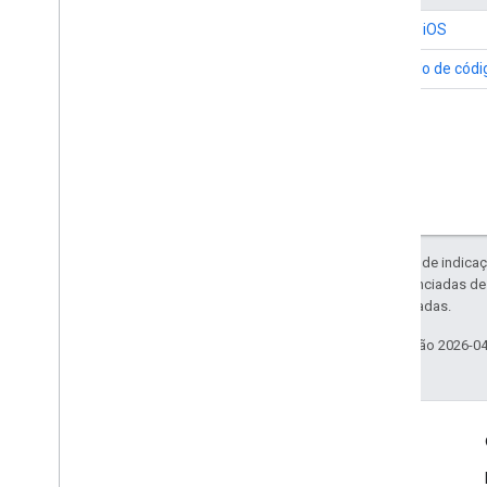
SDK do iOS
Exemplo de códi
Exceto em caso de indicaç
código são licenciadas d
Oracle e/ou afiliadas.
Última atualização 2026-0
Envolver
Google Developer Program