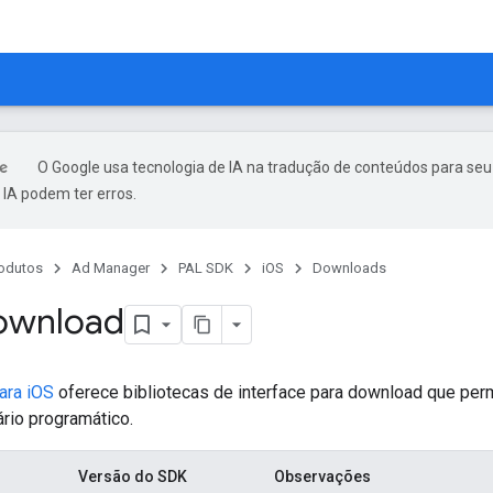
O Google usa tecnologia de IA na tradução de conteúdos para seu
IA podem ter erros.
odutos
Ad Manager
PAL SDK
iOS
Downloads
ownload
ara iOS
oferece bibliotecas de interface para download que per
ário programático.
Versão do SDK
Observações