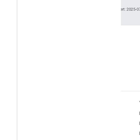
Zuletzt aktualisiert: 2025-0
Produktinfo
Nutzungsbedingungen