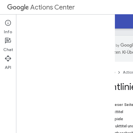
Actions Center
Actions Center
Mögliche Aktivitäten
Info
Chat
übersetzen. KI-Üb
Übersicht und Voraussetzungen
Letzte Updates
API
Startseite
Actio
Richtlinien
Richtlin
Leitfäden
Übersicht
Erste Schritte
Auf dieser Seit
Produktfeed
Produkttitel
Produktfeed optimieren
Beispiele
Richtlinien
Produkttitel un
Bild- und Fotorichtlinien