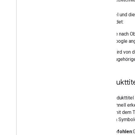
Produktbeschrei
Richtlinien für Landingpages
Richtlinien für Titel und
Der Titel und di
Beschreibungen
verwendet:
Referenz
Je nach Ob
Übersicht
Google ang
Feedspezifikation
Wird von d
Herunterladbare Bundles
zugehörige
Partner-Portal
Übersicht
Produkttit
Migration vom Things to Do Center
Umgebungswechsel
Konfiguration
Der Produkttite
Liste aller Produktprobleme
Titel schnell er
Überprüfung von Produktrezensionen
genau mit dem T
Tool „Passende Orte finden“
anderen Symbole 
Empfohlen
: