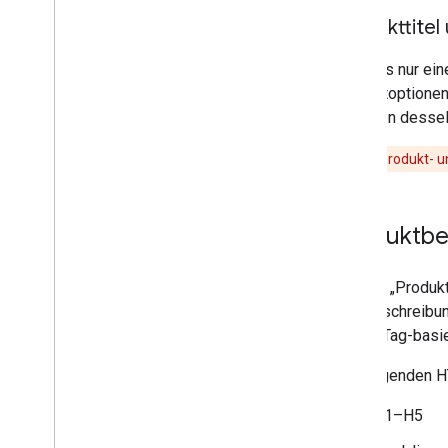
Produkttitel
Wenn es nur eine
Produktoptione
Optionen dessel
Achtung:
Produkt- u
Produktbe
Im Feld „Produk
das Beschreibun
HTML-Tag-basier
Die folgenden H
H1–H5