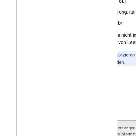
ul, ol, li
strong, ita
p, br
Tags, die nicht 
mithilfe von Lee
Wichtig
:Duplizieren
angezeigt werden.
Sofern nicht anders angege
lizenziert. Weitere Informa