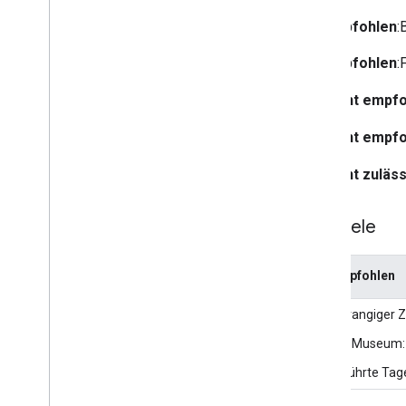
Empfohlen
:
Empfohlen
:
Nicht empf
Nicht empf
Nicht zuläss
Beispiele
Empfohlen
Vorrangiger 
Fifa Museum:
Geführte Tage