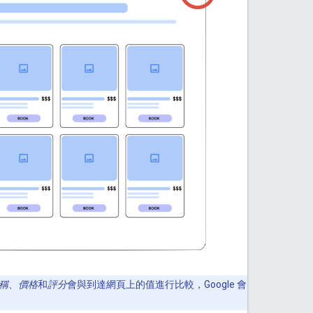
稱
、
價格
和
評分
會與到達網頁上的值進行比較，Google 會