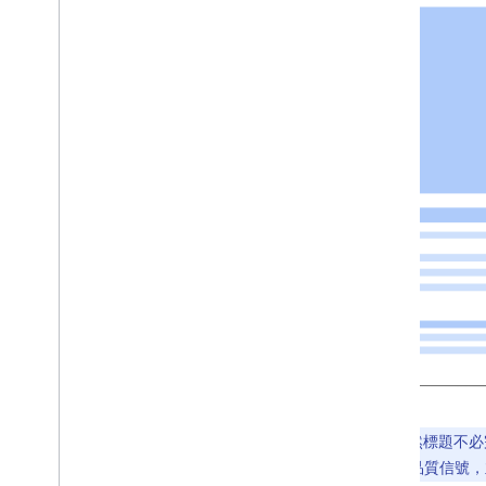
注意：
雖然標題不必完
將這些值視為品質信號，