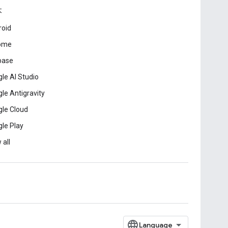
本
roid
ome
base
le AI Studio
le Antigravity
le Cloud
le Play
 all