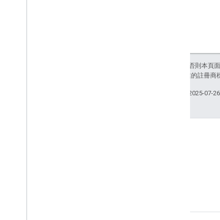
除非另有註明，否則本頁
和/或其關聯企業的註冊商
上次更新時間：2025-07-2