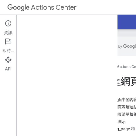
Actions Center
Actions Center
待辦事項
資訊
即時通訊
總覽和資格條件
首頁
Actions Ce
近期更新
API
政策
到達網
指南
總覽
這個頁面中的內
開始使用
到達網頁深層連結
產品動態饋給
到達網頁清單檢視
產品動態饋給最佳化
網站小圖示
指南
landing_page 和
圖片和攝影規範