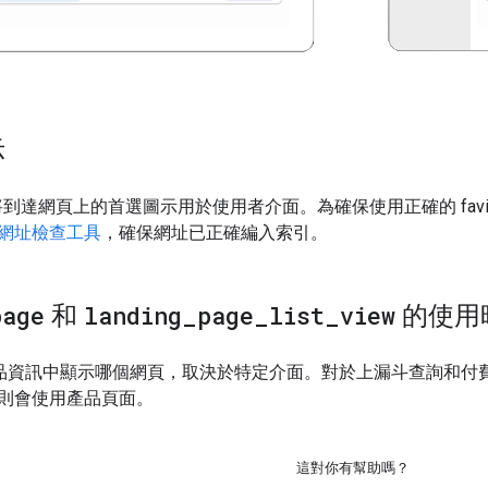
示
能會將到達網頁上的首選圖示用於使用者介面。為確保使用正確的 favic
網址檢查工具
，確保網址已正確編入索引。
page
和
landing
_
page
_
list
_
view
的使用
e 的產品資訊中顯示哪個網頁，取決於特定介面。對於上漏斗查詢和
則會使用產品頁面。
這對你有幫助嗎？