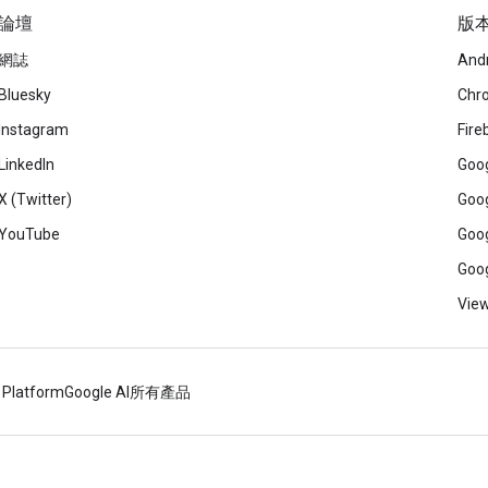
論壇
版
網誌
And
Bluesky
Chr
Instagram
Fire
LinkedIn
Goog
X (Twitter)
Goog
YouTube
Goog
Goog
View
 Platform
Google AI
所有產品