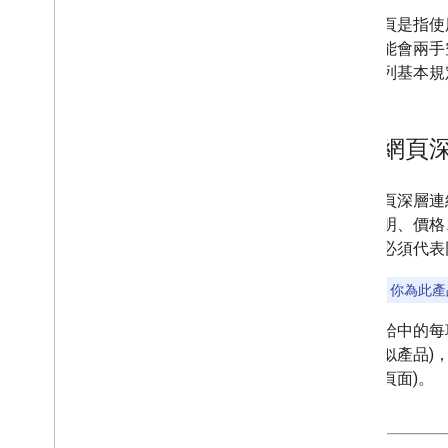
到達網頁規範
到達網頁是指使用
標題和說明規範
者很可能會兩手
符合下列基本規
參考資料
總覽
動態饋給規格
到達網頁深
可下載的組合
到達網頁深層
合作夥伴入口網站
性、說明、價格
總覽
同，但必須代表
從 Things to Do Center 遷移
環境切換工具
重要事項：
你為此產
設定
動態饋給中的每
所有產品問題的清單
其他類似產品)
產品評論審查程序
單檢視頁面)。
「尋找相符地點」工具