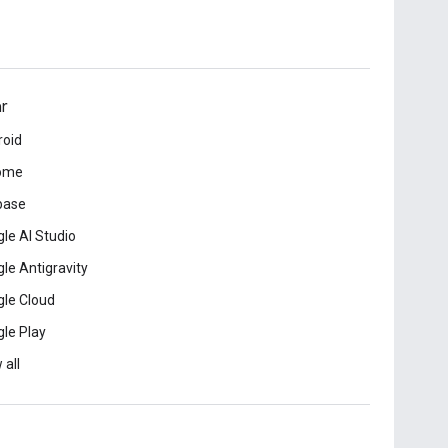
ar
roid
ome
base
le AI Studio
le Antigravity
le Cloud
le Play
 all