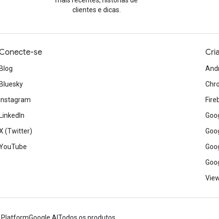
mais recentes, histórias de
clientes e dicas.
Conecte-se
Cri
Blog
And
Bluesky
Chr
Instagram
Fire
LinkedIn
Goog
X (Twitter)
Goog
YouTube
Goog
Goog
View
 Platform
Google AI
Todos os produtos