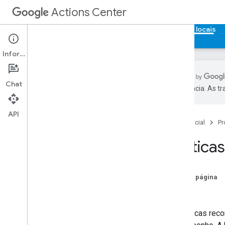
Actions Center
Central de ações
Redirecionamento de serviços locais
Informações
Chat
preferência. As t
Informações gerais e qualificação
Políticas
API
Página inicial
Pr
Etapas de integração
Referências e amostras
Prática
Feeds
Tutoriais e práticas recomendadas
Práticas recomendadas
Nesta página
Servidor SFTP de feed genérico
Feeds
Compactar arquivos de feed
Arquivos de feed de fragmentos
As práticas rec
Localização