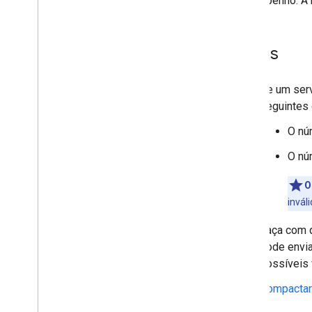
desempenho. A b
Como especificar links de ação
Portal do parceiro
Suporte
Feeds
Se um serv
seguintes
O nú
O nú
O
invál
Faça com 
pode envia
possíveis 
Compactar