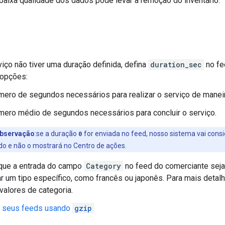
aixa qualidade dos dados pode levar à remoção do inventário.
iço não tiver uma duração definida, defina
duration_sec
no fe
 opções:
mero de segundos necessários para realizar o serviço de maneir
mero médio de segundos necessários para concluir o serviço.
bservação
:se a duração
0
for enviada no feed, nosso sistema vai cons
ido e não o mostrará no Centro de ações.
que a entrada do campo
Category
no feed do comerciante seja
r um tipo específico, como francês ou japonês. Para mais detal
valores de categoria.
 seus feeds usando
gzip