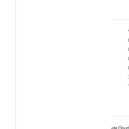
Informações do produto
Termos de Serviço
Android
Chrome
Firebase
Google Cloud