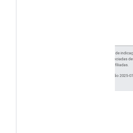
Exceto em caso de indicaç
código são licenciadas d
da Oracle e/ou afiliadas.
Última atualização 2025-0