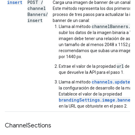
insert
POST
/
Carga una imagen de banner de un canal e
channel
Este método representa los dos primeros 
Banners
/
proceso de tres pasos para actualizar la i
insert
banner de un canal:
channelBanners.i
Llama al método
subir los datos de la imagen binaria a Y
imagen debe tener una relación de aspe
un tamaño de al menos 2048 x 1152 píxe
recomendamos que subas una imagen 
por 1440 px.
url
Extrae el valor de la propiedad
de la
que devuelve la API para el paso 1.
channels.update
Llama al método
pa
la configuración de desarrollo de la marc
Establece el valor de la propiedad
brandingSettings.image.bannerE
en la URL que obtuviste en el paso 2.
Channel
Sections