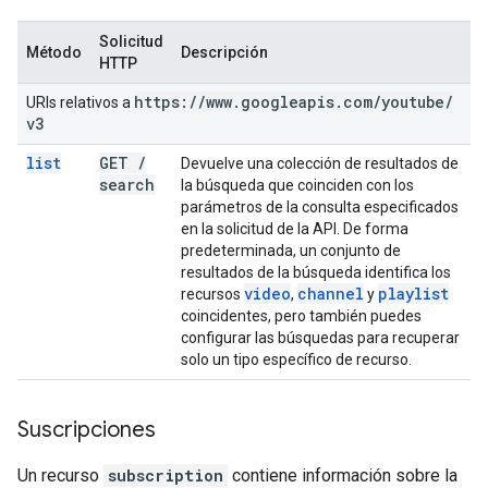
Solicitud
Método
Descripción
HTTP
https:
/
/
www
.
googleapis
.
com
/
youtube
/
URIs relativos a
v3
list
GET
/
Devuelve una colección de resultados de
search
la búsqueda que coinciden con los
parámetros de la consulta especificados
en la solicitud de la API. De forma
predeterminada, un conjunto de
resultados de la búsqueda identifica los
video
channel
playlist
recursos
,
y
coincidentes, pero también puedes
configurar las búsquedas para recuperar
solo un tipo específico de recurso.
Suscripciones
Un recurso
subscription
contiene información sobre la