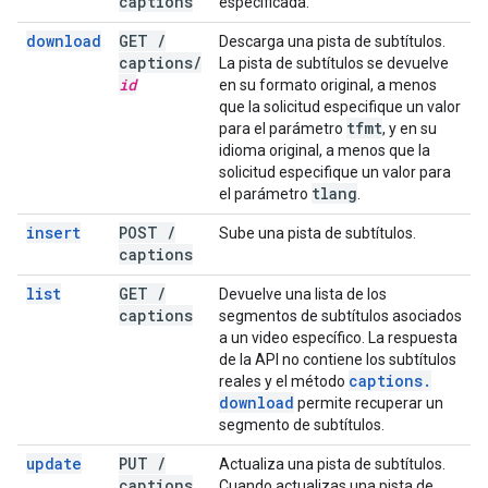
captions
especificada.
download
GET
/
Descarga una pista de subtítulos.
captions
/
La pista de subtítulos se devuelve
id
en su formato original, a menos
que la solicitud especifique un valor
tfmt
para el parámetro
, y en su
idioma original, a menos que la
solicitud especifique un valor para
tlang
el parámetro
.
insert
POST
/
Sube una pista de subtítulos.
captions
list
GET
/
Devuelve una lista de los
captions
segmentos de subtítulos asociados
a un video específico. La respuesta
de la API no contiene los subtítulos
captions
.
reales y el método
download
permite recuperar un
segmento de subtítulos.
update
PUT
/
Actualiza una pista de subtítulos.
captions
Cuando actualizas una pista de