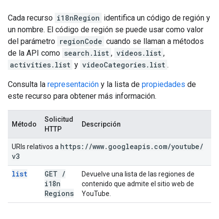
Cada recurso
i18nRegion
identifica un código de región y
un nombre. El código de región se puede usar como valor
del parámetro
regionCode
cuando se llaman a métodos
de la API como
search.list
,
videos.list
,
activities.list
y
videoCategories.list
.
Consulta la
representación
y la lista de
propiedades
de
este recurso para obtener más información.
Solicitud
Método
Descripción
HTTP
https:
/
/
www
.
googleapis
.
com
/
youtube
/
URIs relativos a
v3
list
GET
/
Devuelve una lista de las regiones de
i18n
contenido que admite el sitio web de
Regions
YouTube.