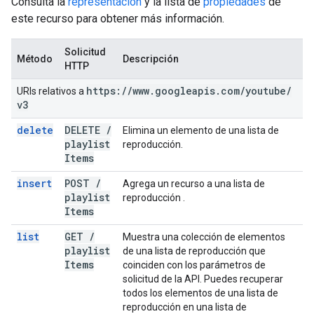
Consulta la
representación
y la lista de
propiedades
de
este recurso para obtener más información.
Solicitud
Método
Descripción
HTTP
https:
/
/
www
.
googleapis
.
com
/
youtube
/
URIs relativos a
v3
delete
DELETE
/
Elimina un elemento de una lista de
playlist
reproducción.
Items
insert
POST
/
Agrega un recurso a una lista de
playlist
reproducción .
Items
list
GET
/
Muestra una colección de elementos
playlist
de una lista de reproducción que
Items
coinciden con los parámetros de
solicitud de la API. Puedes recuperar
todos los elementos de una lista de
reproducción en una lista de