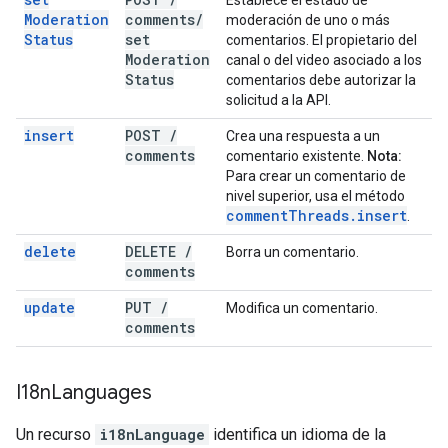
Establece el estado de
Moderation
comments
/
moderación de uno o más
Status
set
comentarios. El propietario del
Moderation
canal o del video asociado a los
Status
comentarios debe autorizar la
solicitud a la API.
insert
POST
/
Crea una respuesta a un
comments
comentario existente.
Nota:
Para crear un comentario de
nivel superior, usa el método
comment
Threads
.
insert
.
delete
DELETE
/
Borra un comentario.
comments
update
PUT
/
Modifica un comentario.
comments
I18n
Languages
Un recurso
i18nLanguage
identifica un idioma de la