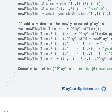
newPlaylist
.
Status
=
new
PlaylistStatus
();
newPlaylist
.
Status
.
PrivacyStatus
=
"public"
;
newPlaylist
=
await
youtubeService
.
Playlists
.
I
//
Add
a
video
to
the
newly
created
playlist
.
var
newPlaylistItem
=
new
PlaylistItem
();
newPlaylistItem
.
Snippet
=
new
PlaylistItemSnip
newPlaylistItem
.
Snippet
.
PlaylistId
=
newPlayli
newPlaylistItem
.
Snippet
.
ResourceId
=
new
Resou
newPlaylistItem
.
Snippet
.
ResourceId
.
Kind
=
"you
newPlaylistItem
.
Snippet
.
ResourceId
.
VideoId
=
"
newPlaylistItem
=
await
youtubeService
.
Playlis
Console
.
WriteLine
(
"Playlist item id {0} was ad
}
}
}
PlaylistUpdates
.
cs