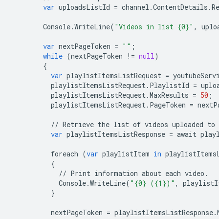
var
uploadsListId
=
channel
.
ContentDetails
.
R
Console
.
WriteLine
(
"Videos in list {0}"
,
uplo
var
nextPageToken
=
""
;
while
(
nextPageToken
!=
null
)
{
var
playlistItemsListRequest
=
youtubeServ
playlistItemsListRequest
.
PlaylistId
=
uplo
playlistItemsListRequest
.
MaxResults
=
50
;
playlistItemsListRequest
.
PageToken
=
nextP
//
Retrieve
the
list
of
videos
uploaded
to
var
playlistItemsListResponse
=
await
play
foreach
(
var
playlistItem
in
playlistItems
{
//
Print
information
about
each
video
.
Console
.
WriteLine
(
"{0} ({1})"
,
playlistI
}
nextPageToken
=
playlistItemsListResponse
.