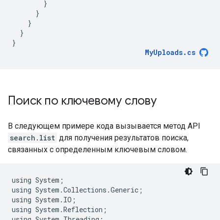
}
}
}
}
}
MyUploads
.
cs
Поиск по ключевому слову
В следующем примере кода вызывается метод API
search.list
для получения результатов поиска,
связанных с определенным ключевым словом.
using
System
;
using
System
.
Collections
.
Generic
;
using
System
.
IO
;
using
System
.
Reflection
;
using
System
.
Threading
;