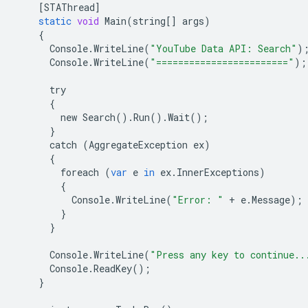
[
STAThread
]
static
void
Main
(
string
[]
args
)
{
Console
.
WriteLine
(
"YouTube Data API: Search"
)
Console
.
WriteLine
(
"========================"
);
try
{
new
Search
()
.
Run
()
.
Wait
();
}
catch
(
AggregateException
ex
)
{
foreach
(
var
e
in
ex
.
InnerExceptions
)
{
Console
.
WriteLine
(
"Error: "
+
e
.
Message
);
}
}
Console
.
WriteLine
(
"Press any key to continue..
Console
.
ReadKey
();
}