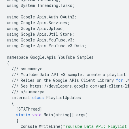
using
System
.
Threading
.
Tasks
;
using
Google
.
Apis
.
Auth
.
OAuth2
;
using
Google
.
Apis
.
Services
;
using
Google
.
Apis
.
Upload
;
using
Google
.
Apis
.
Util
.
Store
;
using
Google
.
Apis
.
YouTube
.
v3
;
using
Google
.
Apis
.
YouTube
.
v3
.
Data
;
namespace
Google
.
Apis
.
YouTube
.
Samples
{
///
<
summary
///
YouTube
Data
API
v3
sample
:
create
a
playlist
.
///
Relies
on
the
Google
APIs
Client
Library
for
.
///
See
https
:
//
developers
.
google
.
com
/
api
-
client
-
l
///
<
/
summary
internal
class
PlaylistUpdates
{
[
STAThread
]
static
void
Main
(
string
[]
args
)
{
Console
.
WriteLine
(
"YouTube Data API: Playlist 