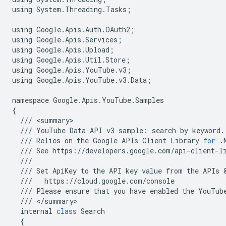
using
System
.
Threading
.
Tasks
;
using
Google
.
Apis
.
Auth
.
OAuth2
;
using
Google
.
Apis
.
Services
;
using
Google
.
Apis
.
Upload
;
using
Google
.
Apis
.
Util
.
Store
;
using
Google
.
Apis
.
YouTube
.
v3
;
using
Google
.
Apis
.
YouTube
.
v3
.
Data
;
namespace
Google
.
Apis
.
YouTube
.
Samples
{
///
<
summary
///
YouTube
Data
API
v3
sample
:
search
by
keyword
.
///
Relies
on
the
Google
APIs
Client
Library
for
.
///
See
https
:
//
developers
.
google
.
com
/
api
-
client
-
l
///
///
Set
ApiKey
to
the
API
key
value
from
the
APIs
 
///
https
:
//
cloud
.
google
.
com
/
console
///
Please
ensure
that
you
have
enabled
the
YouTub
///
<
/
summary
internal
class
Search
{