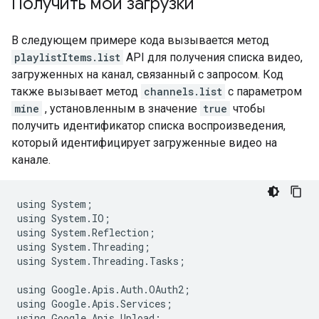
Получить мои загрузки
В следующем примере кода вызывается метод
playlistItems.list
API для получения списка видео,
загруженных на канал, связанный с запросом. Код
также вызывает метод
channels.list
с параметром
mine
, установленным в значение
true
чтобы
получить идентификатор списка воспроизведения,
который идентифицирует загруженные видео на
канале.
using
System
;
using
System
.
IO
;
using
System
.
Reflection
;
using
System
.
Threading
;
using
System
.
Threading
.
Tasks
;
using
Google
.
Apis
.
Auth
.
OAuth2
;
using
Google
.
Apis
.
Services
;
using
Google
.
Apis
.
Upload
;