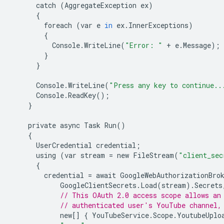
catch
(
AggregateException
ex
)
{
foreach
(
var
e
in
ex
.
InnerExceptions
)
{
Console
.
WriteLine
(
"Error: "
+
e
.
Message
);
}
}
Console
.
WriteLine
(
"Press any key to continue..
Console
.
ReadKey
();
}
private
async
Task
Run
()
{
UserCredential
credential
;
using
(
var
stream
=
new
FileStream
(
"client_sec
{
credential
=
await
GoogleWebAuthorizationBro
GoogleClientSecrets
.
Load
(
stream
).
Secrets
// This OAuth 2.0 access scope allows an
// authenticated user's YouTube channel,
new
[]
{
YouTubeService
.
Scope
.
YoutubeUplo