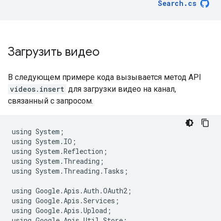
Search
.
cs
Загрузить видео
В следующем примере кода вызывается метод API
videos.insert
для загрузки видео на канал,
связанный с запросом.
using
System
;
using
System
.
IO
;
using
System
.
Reflection
;
using
System
.
Threading
;
using
System
.
Threading
.
Tasks
;
using
Google
.
Apis
.
Auth
.
OAuth2
;
using
Google
.
Apis
.
Services
;
using
Google
.
Apis
.
Upload
;
using
Google
.
Apis
.
Util
.
Store
;