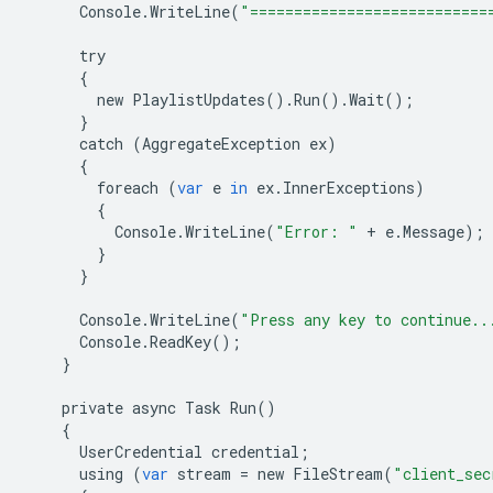
Console
.
WriteLine
(
"===========================
try
{
new
PlaylistUpdates
()
.
Run
()
.
Wait
();
}
catch
(
AggregateException
ex
)
{
foreach
(
var
e
in
ex
.
InnerExceptions
)
{
Console
.
WriteLine
(
"Error: "
+
e
.
Message
);
}
}
Console
.
WriteLine
(
"Press any key to continue..
Console
.
ReadKey
();
}
private
async
Task
Run
()
{
UserCredential
credential
;
using
(
var
stream
=
new
FileStream
(
"client_sec