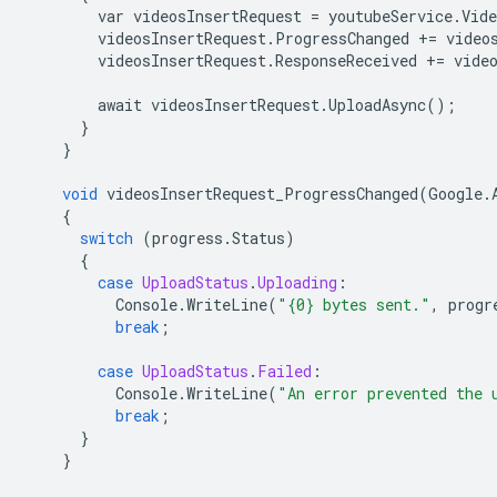
var
videosInsertRequest
=
youtubeService
.
Vide
videosInsertRequest
.
ProgressChanged
+=
video
videosInsertRequest
.
ResponseReceived
+=
vide
await
videosInsertRequest
.
UploadAsync
();
}
}
void
videosInsertRequest_ProgressChanged
(
Google
.
{
switch
(
progress
.
Status
)
{
case
UploadStatus
.
Uploading
:
Console
.
WriteLine
(
"{0} bytes sent."
,
progr
break
;
case
UploadStatus
.
Failed
:
Console
.
WriteLine
(
"An error prevented the 
break
;
}
}