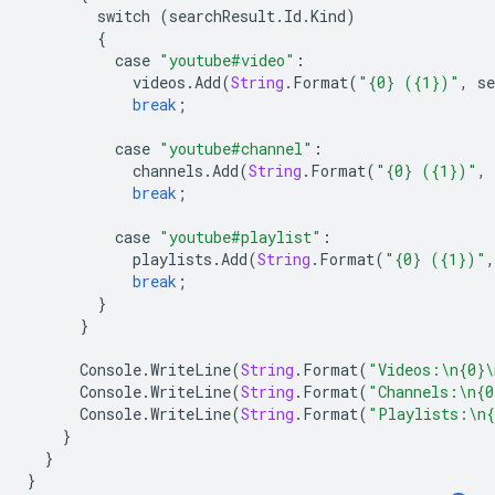
switch
(
searchResult
.
Id
.
Kind
)
{
case
"youtube#video"
:
videos
.
Add
(
String
.
Format
(
"{0} ({1})"
,
se
break
;
case
"youtube#channel"
:
channels
.
Add
(
String
.
Format
(
"{0} ({1})"
,
break
;
case
"youtube#playlist"
:
playlists
.
Add
(
String
.
Format
(
"{0} ({1})"
,
break
;
}
}
Console
.
WriteLine
(
String
.
Format
(
"Videos:
\n
{0}
\
Console
.
WriteLine
(
String
.
Format
(
"Channels:
\n
{0
Console
.
WriteLine
(
String
.
Format
(
"Playlists:
\n
{
}
}
}