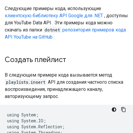
Следующие примеры кода, использующие
клиентскую библиотеку API Google для
.NET
, доступны
для
YouTube Data API
. Эти примеры кода можно
скачать из папки
dotnet
репозитория примеров кода
API YouTube на GitHub
.
Создать плейлист
В следующем примере кода вызывается метод
playlists.insert
API для создания частного списка
воспроизведения, принадлежащего каналу,
авторизующему запрос.
using
System
;
using
System
.
IO
;
using
System
.
Reflection
;
using
System
.
Threading
;