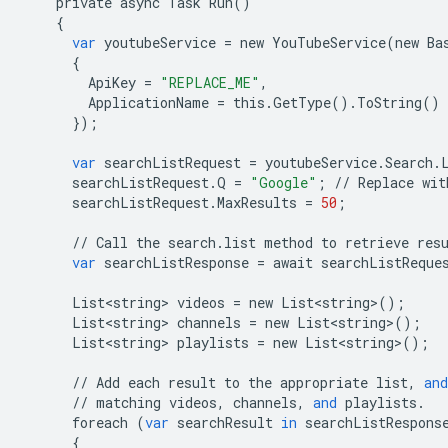
private
async
Task
Run
()
{
var
youtubeService
=
new
YouTubeService
(
new
Ba
{
ApiKey
=
"REPLACE_ME"
,
ApplicationName
=
this
.
GetType
()
.
ToString
()
});
var
searchListRequest
=
youtubeService
.
Search
.
searchListRequest
.
Q
=
"Google"
;
//
Replace
wit
searchListRequest
.
MaxResults
=
50
;
//
Call
the
search
.
list
method
to
retrieve
res
var
searchListResponse
=
await
searchListReque
List<string>
videos
=
new
List<string>
();
List<string>
channels
=
new
List<string>
();
List<string>
playlists
=
new
List<string>
();
//
Add
each
result
to
the
appropriate
list
,
and
//
matching
videos
,
channels
,
and
playlists
.
foreach
(
var
searchResult
in
searchListRespons
{