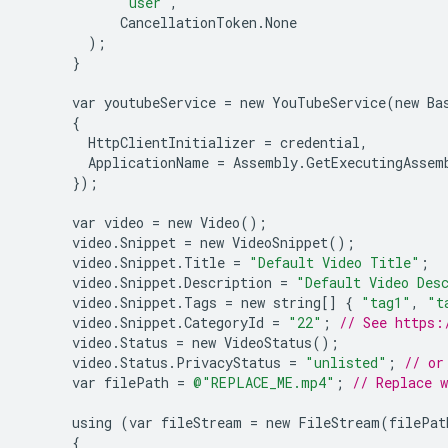
"user"
,
CancellationToken
.
None
);
}
var
youtubeService
=
new
YouTubeService
(
new
Ba
{
HttpClientInitializer
=
credential
,
ApplicationName
=
Assembly
.
GetExecutingAssem
});
var
video
=
new
Video
();
video
.
Snippet
=
new
VideoSnippet
();
video
.
Snippet
.
Title
=
"Default Video Title"
;
video
.
Snippet
.
Description
=
"Default Video Des
video
.
Snippet
.
Tags
=
new
string
[]
{
"tag1"
,
"t
video
.
Snippet
.
CategoryId
=
"22"
;
// See https:
video
.
Status
=
new
VideoStatus
();
video
.
Status
.
PrivacyStatus
=
"unlisted"
;
// or
var
filePath
=
@"REPLACE_ME.mp4"
;
// Replace 
using
(
var
fileStream
=
new
FileStream
(
filePat
{