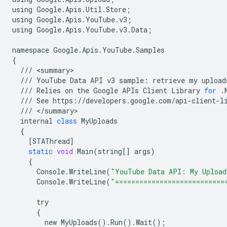
using
Google
.
Apis
.
Util
.
Store
;
using
Google
.
Apis
.
YouTube
.
v3
;
using
Google
.
Apis
.
YouTube
.
v3
.
Data
;
namespace
Google
.
Apis
.
YouTube
.
Samples
{
///
<
summary
///
YouTube
Data
API
v3
sample
:
retrieve
my
upload
///
Relies
on
the
Google
APIs
Client
Library
for
.
///
See
https
:
//
developers
.
google
.
com
/
api
-
client
-
l
///
<
/
summary
internal
class
MyUploads
{
[
STAThread
]
static
void
Main
(
string
[]
args
)
{
Console
.
WriteLine
(
"YouTube Data API: My Upload
Console
.
WriteLine
(
"===========================
try
{
new
MyUploads
()
.
Run
()
.
Wait
();