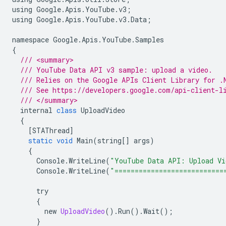
using
Google
.
Apis
.
YouTube
.
v3
;
using
Google
.
Apis
.
YouTube
.
v3
.
Data
;
namespace
Google
.
Apis
.
YouTube
.
Samples
{
/// <summary>
/// YouTube Data API v3 sample: upload a video.
/// Relies on the Google APIs Client Library for .
/// See https://developers.google.com/api-client-l
/// </summary>
internal
class
UploadVideo
{
[
STAThread
]
static
void
Main
(
string
[]
args
)
{
Console
.
WriteLine
(
"YouTube Data API: Upload Vi
Console
.
WriteLine
(
"===========================
try
{
new
UploadVideo
().
Run
().
Wait
();
}