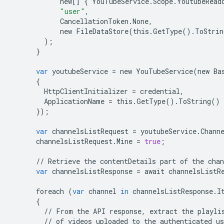
new
[]
{
YouTubeService
.
Scope
.
YoutubeRead
"user"
,
CancellationToken
.
None
,
new
FileDataStore
(
this
.
GetType
()
.
ToStrin
);
}
var
youtubeService
=
new
YouTubeService
(
new
Ba
{
HttpClientInitializer
=
credential
,
ApplicationName
=
this
.
GetType
()
.
ToString
()
});
var
channelsListRequest
=
youtubeService
.
Chann
channelsListRequest
.
Mine
=
true
;
//
Retrieve
the
contentDetails
part
of
the
chan
var
channelsListResponse
=
await
channelsListR
foreach
(
var
channel
in
channelsListResponse
.
I
{
//
From
the
API
response
,
extract
the
playli
//
of
videos
uploaded
to
the
authenticated
us