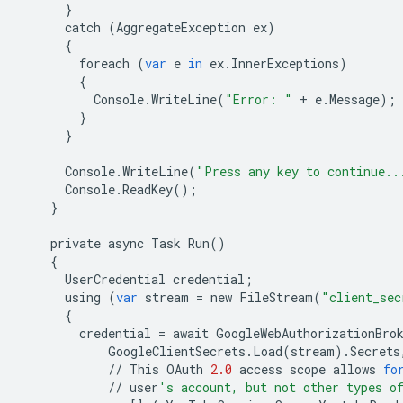
}
catch
(
AggregateException
ex
)
{
foreach
(
var
e
in
ex
.
InnerExceptions
)
{
Console
.
WriteLine
(
"Error: "
+
e
.
Message
);
}
}
Console
.
WriteLine
(
"Press any key to continue..
Console
.
ReadKey
();
}
private
async
Task
Run
()
{
UserCredential
credential
;
using
(
var
stream
=
new
FileStream
(
"client_sec
{
credential
=
await
GoogleWebAuthorizationBro
GoogleClientSecrets
.
Load
(
stream
)
.
Secrets
//
This
OAuth
2.0
access
scope
allows
fo
//
user
's account, but not other types o