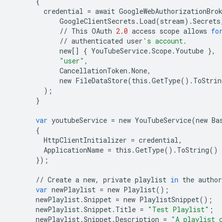
{
credential
=
await
GoogleWebAuthorizationBro
GoogleClientSecrets
.
Load
(
stream
)
.
Secrets
//
This
OAuth
2.0
access
scope
allows
fo
//
authenticated
user
's account.
new
[]
{
YouTubeService
.
Scope
.
Youtube
},
"user"
,
CancellationToken
.
None
,
new
FileDataStore
(
this
.
GetType
()
.
ToStrin
);
}
var
youtubeService
=
new
YouTubeService
(
new
Ba
{
HttpClientInitializer
=
credential
,
ApplicationName
=
this
.
GetType
()
.
ToString
()
});
//
Create
a
new
,
private
playlist
in
the
author
var
newPlaylist
=
new
Playlist
();
newPlaylist
.
Snippet
=
new
PlaylistSnippet
();
newPlaylist
.
Snippet
.
Title
=
"Test Playlist"
;
newPlaylist
.
Snippet
.
Description
=
"A playlist 