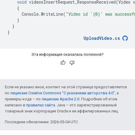
void
videosInsertRequest_ResponseReceived
(
Video
{
Console
.
WriteLine
(
"Video id '{0}' was successf
}
}
}
UploadVideo
.
cs
Эта информация оказалась полезной?
Если не указано иное, контент на этой странице предоставляется
по
лицензии Creative Commons "С указанием авторства 4.0"
, а
примеры кода – по
лицензии Apache 2.0
. Подробнее об этом
написано в
правилах сайта
. Java – это зарегистрированный
товарный знак корпорации Oracle и ее аффилированных лиц.
Последнее обновление: 2026-05-04 UTC.