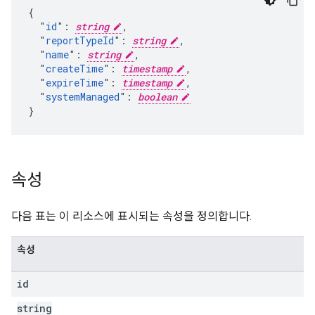
{

  "
id
": 
string
,

  "
reportTypeId
": 
string
,

  "
name
": 
string
,

  "
createTime
": 
timestamp
,

  "
expireTime
": 
timestamp
,

  "
systemManaged
": 
boolean
}
속성
다음 표는 이 리소스에 표시되는 속성을 정의합니다.
속성
id
string