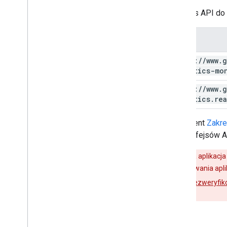
Interfejs API d
Zakres
https:
/
/
www
.
g
analytics-mo
https:
/
/
www
.
g
analytics
.
re
Dokument
Zakre
do interfejsów 
Jeśli Twoja aplikacj
podczas testowania apli
informacji o
niezweryfik
pomocy.