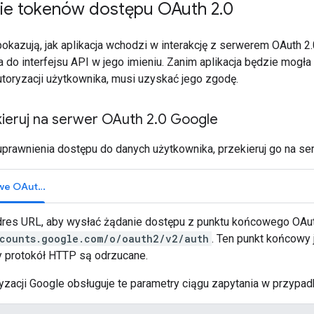
ie tokenów dostępu OAuth 2
.
0
pokazują, jak aplikacja wchodzi w interakcję z serwerem OAuth 
 do interfejsu API w jego imieniu. Zanim aplikacja będzie mogła
toryzacji użytkownika, musi uzyskać jego zgodę.
ieruj na serwer OAuth 2
.
0 Google
uprawnienia dostępu do danych użytkownika, przekieruj go na se
Punkty końcowe OAuth 2.0
dres URL, aby wysłać żądanie dostępu z punktu końcowego OAu
ccounts.google.com/o/oauth2/v2/auth
. Ten punkt końcowy
 protokół HTTP są odrzucane.
yzacji Google obsługuje te parametry ciągu zapytania w przypadk