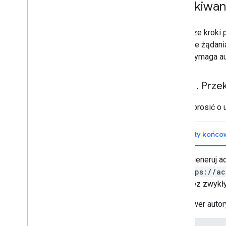
Uzyskiwan
Poniższe kroki 
wysłanie żądania
które wymaga au
Krok 1
.
Przek
Aby poprosić o 
Wygeneruj a
https://a
przez zwykły
Serwer autor