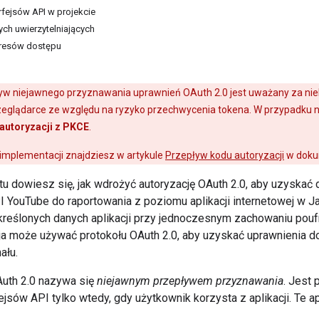
rfejsów API w projekcie
ch uwierzytelniających
kresów dostępu
yw niejawnego przyznawania uprawnień OAuth 2.0 jest uważany za nieb
zeglądarce ze względu na ryzyko przechwycenia tokena. W przypadku 
autoryzacji z PKCE
.
implementacji znajdziesz w artykule
Przepływ kodu autoryzacji
w dokum
u dowiesz się, jak wdrożyć autoryzację OAuth 2.0, aby uzyskać 
PI YouTube do raportowania z poziomu aplikacji internetowej w 
reślonych danych aplikacji przy jednoczesnym zachowaniu poufno
cja może używać protokołu OAuth 2.0, aby uzyskać uprawnienia d
ału.
uth 2.0 nazywa się
niejawnym przepływem przyznawania
. Jest 
ejsów API tylko wtedy, gdy użytkownik korzysta z aplikacji. Te 