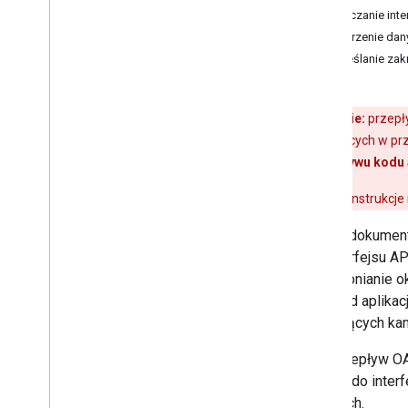
Włączanie inte
Tworzenie dany
Określanie za
Ostrzeżenie:
przepł
(SPA) działających w pr
używaj
przepływu kodu 
Szczegółowe instrukcje 
Z tego dokument
lub interfejsu A
udostępnianie ok
przykład aplika
dotyczących kan
Ten przepływ OA
dostęp do interf
poufnych.