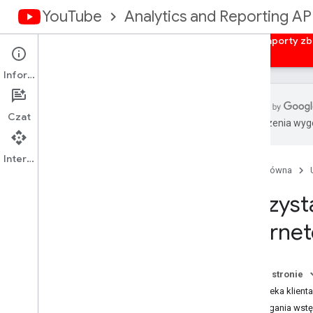
YouTube
Analytics and Reporting AP
Strona główna
Przegląd
Autoryzacja
Raporty zb
Informacje
Czat
Tłumaczenia wyge
Przegląd
Uzyskaj dane uwierzytelniające
Interfejs API
Strona główna
Aplikacje internetowe po stronie
serwera
Korzyst
Aplikacje internetowe po stronie
klienta
interne
Zainstalowane aplikacje
Na tej stronie
Biblioteka klient
Wymagania wst