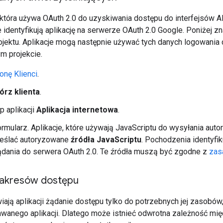
, która używa OAuth 2.0 do uzyskiwania dostępu do interfejsów 
re identyfikują aplikację na serwerze OAuth 2.0 Google. Poniżej z
ojektu. Aplikacje mogą następnie używać tych danych logowania
m projekcie.
ronę Klienci
.
órz klienta
.
p aplikacji
Aplikacja internetowa
.
ormularz. Aplikacje, które używają JavaScriptu do wysyłania aut
eślać autoryzowane
źródła JavaScriptu
. Pochodzenia identyfik
dania do serwera OAuth 2.0. Te źródła muszą być zgodne z
zas
zakresów dostępu
iają aplikacji żądanie dostępu tylko do potrzebnych jej zasobó
wanego aplikacji. Dlatego może istnieć odwrotna zależność międ