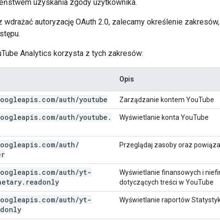
eństwem uzyskania zgody użytkownika.
 wdrażać autoryzację OAuth 2.0, zalecamy określenie zakresów, 
stępu.
uTube Analytics korzysta z tych zakresów:
Opis
oogleapis
.
com
/
auth
/
youtube
Zarządzanie kontem YouTube
oogleapis
.
com
/
auth
/
youtube
.
Wyświetlanie konta YouTube
oogleapis
.
com
/
auth
/
Przeglądaj zasoby oraz powiązan
er
oogleapis
.
com
/
auth
/
yt-
Wyświetlanie finansowych i nie
netary
.
readonly
dotyczących treści w YouTube
oogleapis
.
com
/
auth
/
yt-
Wyświetlanie raportów Statysty
adonly