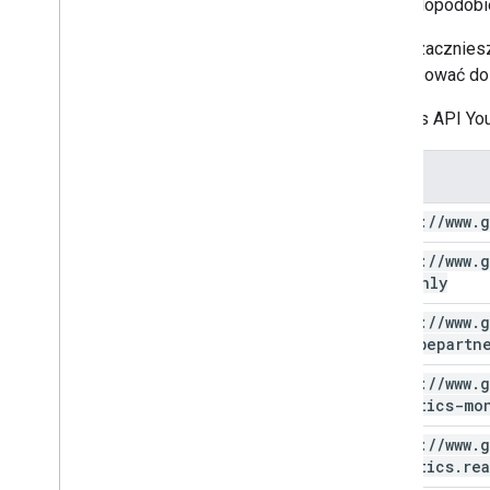
a prawdopodobi
Zanim zaczniesz
potrzebować do
Interfejs API Yo
Zakres
https:
/
/
www
.
g
https:
/
/
www
.
g
readonly
https:
/
/
www
.
g
youtubepartn
https:
/
/
www
.
g
analytics-mo
https:
/
/
www
.
g
analytics
.
re