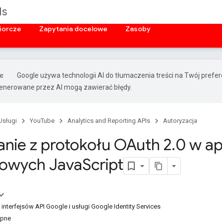
Is
iorcze
Zapytania docelowe
Zasoby
Google używa technologii AI do tłumaczenia treści na Twój prefe
nerowane przez AI mogą zawierać błędy.
Usługi
YouTube
Analytics and Reporting APIs
Autoryzacja
anie z protokołu OAuth 2
.
0 w ap
towych Java
Script
a interfejsów API Google i usługi Google Identity Services
ępne