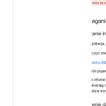
potrzeby zgodności ze 
Wymagani
Włączanie in
Każda aplikacja,
Aby włączyć inte
Otwórz Bib
Jeśli poja
Na stronie
pobierają 
będzie korz
Tworzenie d