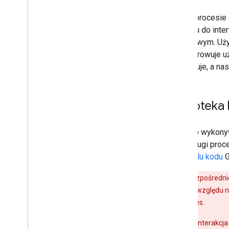
W tym procesie a
dostępu do inte
dialogowym. Uży
przekierowuje uż
weryfikuje, a na
Biblioteka
Jeśli do wykon
do obsługi proce
z
modelu kodu
G
Ważne:
bezpośrednie
odradzane ze względu na
Identity Services.
Bezpośrednia interakcja