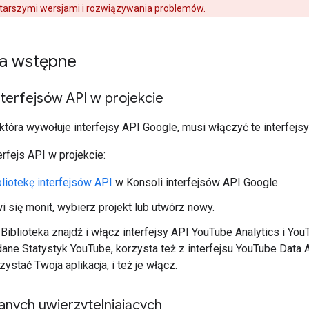
starszymi wersjami i rozwiązywania problemów.
a wstępne
terfejsów API w projekcie
 która wywołuje interfejsy API Google, musi włączyć te interfejs
rfejs API w projekcie:
liotekę interfejsów API
w Konsoli interfejsów API Google.
wi się monit, wybierz projekt lub utwórz nowy.
 Biblioteka znajdź i włącz interfejsy API YouTube Analytics i YouT
dane Statystyk YouTube, korzysta też z interfejsu YouTube Data AP
ystać Twoja aplikacja, i też je włącz.
anych uwierzytelniających