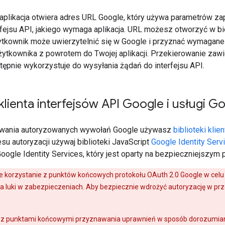
plikacja otwiera adres URL Google, który używa parametrów zapyt
rfejsu API, jakiego wymaga aplikacja. URL możesz otworzyć w bi
tkownik może uwierzytelnić się w Google i przyznać wymagane
ytkownika z powrotem do Twojej aplikacji. Przekierowanie zawie
stępnie wykorzystuje do wysyłania żądań do interfejsu API.
 klienta interfejsów API Google i usługi G
ywania autoryzowanych wywołań Google używasz
biblioteki kli
su autoryzacji używaj biblioteki JavaScript
Google Identity Serv
oogle Identity Services, który jest oparty na bezpieczniejszym 
 korzystanie z punktów końcowych protokołu OAuth 2.0 Google w celu
 luki w zabezpieczeniach. Aby bezpiecznie wdrożyć autoryzację w prz
 z punktami końcowymi przyznawania uprawnień w sposób dorozumiany, k