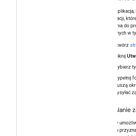
Każda aplikacja
autoryzacji, któ
logowania do pr
włączonych w ty
Otwórz
st
Kliknij
Utw
Wybierz ty
Wypełnij f
muszą okr
wysyłać żą
Określanie 
Zakresy umożliw
dostępu przyzna