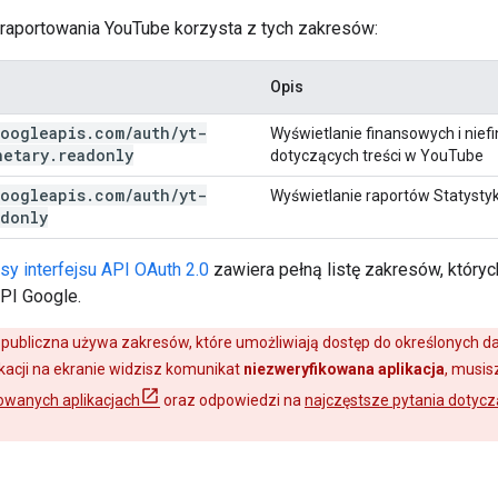
o raportowania YouTube korzysta z tych zakresów:
Opis
oogleapis
.
com
/
auth
/
yt-
Wyświetlanie finansowych i nie
netary
.
readonly
dotyczących treści w YouTube
oogleapis
.
com
/
auth
/
yt-
Wyświetlanie raportów Statysty
adonly
sy interfejsu API OAuth 2.0
zawiera pełną listę zakresów, któr
API Google.
a publiczna używa zakresów, które umożliwiają dostęp do określonych da
kacji na ekranie widzisz komunikat
niezweryfikowana aplikacja
, musis
owanych aplikacjach
oraz odpowiedzi na
najczęstsze pytania dotyczą