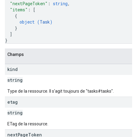
"nextPageToken"
: 
string
,
"items"
: 
[
{
object (
Task
)
}
]
}
Champs
kind
string
Type de la ressource. Il s'agit toujours de "tasks#tasks".
etag
string
ETag de la ressource.
next
Page
Token