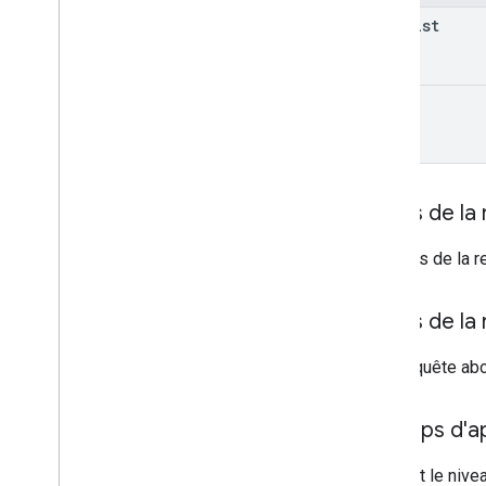
tasklist
task
Corps de la
Le corps de la r
Corps de la
Si la requête abo
Champs d'app
Requiert le nive