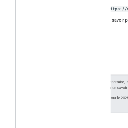
https://
Pour en savoir p
Sauf indication contraire, 
Apache 2.0
. Pour en savoir
Dernière mise à jour le 202