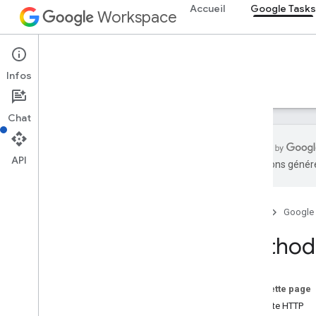
Accueil
Google Tasks
Workspace
Google Tasks
Infos
Aperçu
Guides
Référence
Assistance
Chat
API
traductions généré
API Google Tasks
v1
Accueil
Google
Aperçu
Method:
Ressources REST
listes de tâches
tasks
Sur cette page
Aperçu
Requête HTTP
effacer