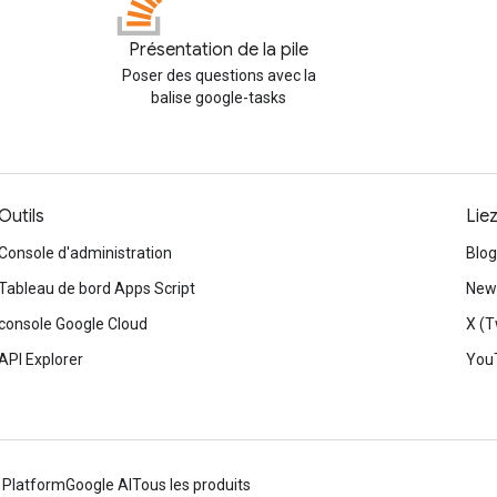
Présentation de la pile
Poser des questions avec la
balise google-tasks
Outils
Lie
Console d'administration
Blog
Tableau de bord Apps Script
News
console Google Cloud
X (T
API Explorer
You
 Platform
Google AI
Tous les produits