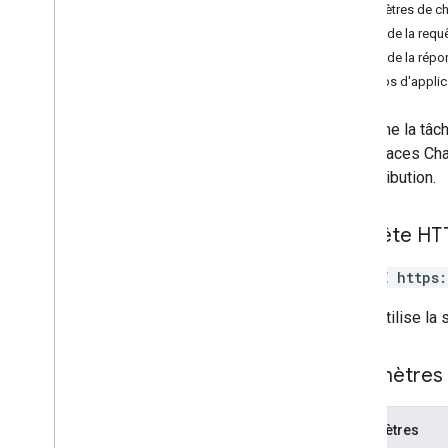
Paramètres de c
delete
Corps de la requ
get
Corps de la répo
insert
Champs d'applica
list
move
Supprime la tâche
patch
les espaces Chat
update
son attribution.
Types
Requête
Requête HT
Request
Batch
Réponse
DELETE https
Status
Bibliothèques clientes
L'URL utilise la
Limites d'utilisation
Paramètres 
Paramètres