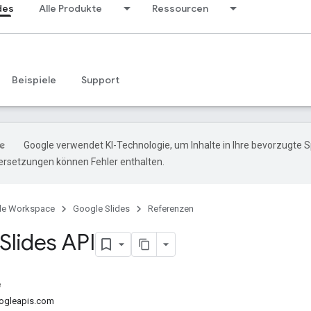
des
Alle Produkte
Ressourcen
Beispiele
Support
Google verwendet KI-Technologie, um Inhalte in Ihre bevorzugte 
ersetzungen können Fehler enthalten.
le Workspace
Google Slides
Referenzen
Slides API
e
oogleapis.com