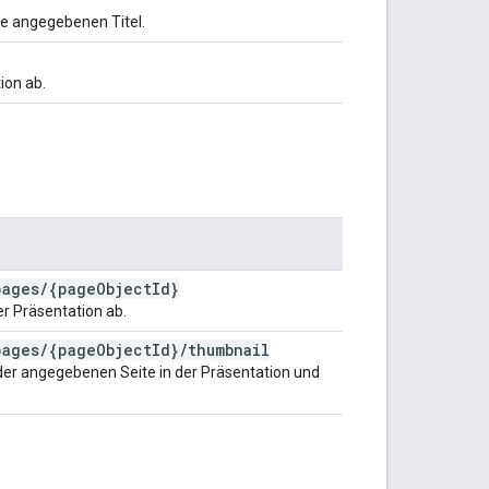
ge angegebenen Titel.
ion ab.
pages
/
{page
Object
Id}
r Präsentation ab.
pages
/
{page
Object
Id}
/
thumbnail
 der angegebenen Seite in der Präsentation und