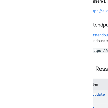
kann mehrere Di
https://sl
Dienstendp
Ein
Dienstendpu
Dienstendpunkte
https://
REST-Ress
Methoden
batch
Update
create