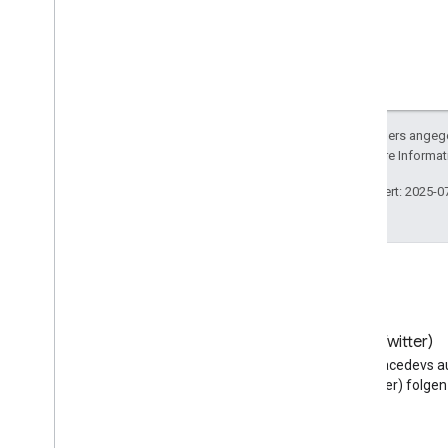
Sofern nicht anders angege
lizenziert. Weitere Informa
Zuletzt aktualisiert: 2025-0
Blog
X (Twitter)
Google Workspace
@workspacedevs a
Developers-Blog lesen
(Twitter) folgen