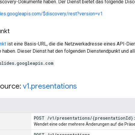
scovery-Dokumente haben. Der Dienst bietet das folgende Dis
ides.googleapis.com/$discovery/rest?version=v1
unkt
nkt
ist eine Basis-URL, die die Netzwerkadresse eines API-Dien
 haben. Dieser Dienst hat den folgenden Dienstendpunkt und all
slides.googleapis.com
ource:
v1
.
presentations
POST
/
v1
/
presentations
/
{presentation
Id}
Wendet eine oder mehrere Änderungen auf die Präse
POST
/
v1
/
presentations