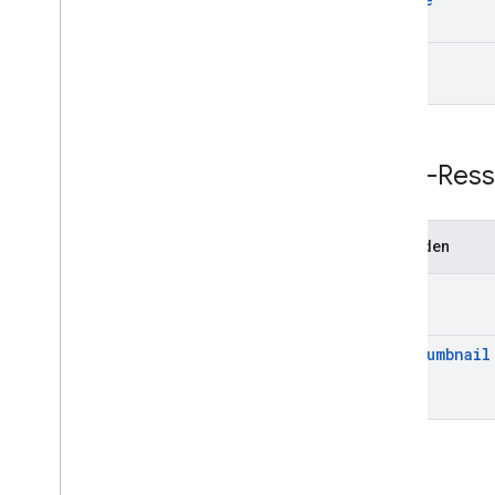
get
REST-Ress
Methoden
get
get
Thumbnail