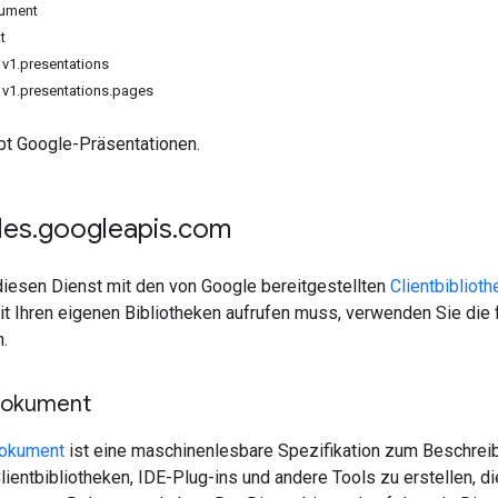
kument
t
v1.presentations
 v1.presentations.pages
ibt Google-Präsentationen.
des
.
googleapis
.
com
diesen Dienst mit den von Google bereitgestellten
Clientbibliot
it Ihren eigenen Bibliotheken aufrufen muss, verwenden Sie die 
.
Dokument
Dokument
ist eine maschinenlesbare Spezifikation zum Beschrei
ientbibliotheken, IDE-Plug-ins und andere Tools zu erstellen, di