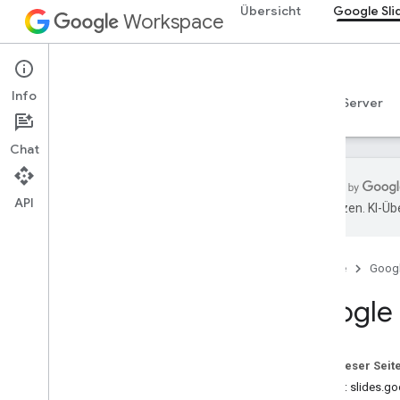
Übersicht
Google Sli
Workspace
Google Slides
Info
Übersicht
Leitfäden
Referenzen
MCP-Server
Chat
API
übersetzen. KI-Üb
Google Slides API
v1
Startseite
Goog
Übersicht
Google 
REST-Ressourcen
Präsentationen
präsentationen
.
seiten
Auf dieser Seit
Typen
Dienst: slides.g