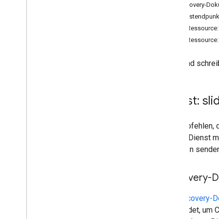
Dimension
Discovery-Do
Size
Dienstendpunk
Einheit
REST-Ressource: 
Clientbibliotheken
REST-Ressource:
Nutzungsbeschränkungen
Liest und schre
Dienst: sli
Wir empfehlen, 
diesen Dienst m
Anfragen senden
Discovery-
Ein
Discovery-
verwendet, um Cl