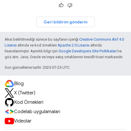
Geri bildirim gönderin
Aksi belirtilmediği sürece bu sayfanın içeriği
Creative Commons Atıf 4.0
Lisansı
altında ve kod örnekleri
Apache 2.0 Lisansı
altında
lisanslanmıştır. Ayrıntılı bilgi için
Google Developers Site Politikaları
'na
göz atın. Java, Oracle ve/veya satış ortaklarının tescilli ticari markasıdır.
Son güncelleme tarihi: 2025-07-25 UTC.
Blog
X (Twitter)
Kod Örnekleri
Codelab uygulamaları
Videolar