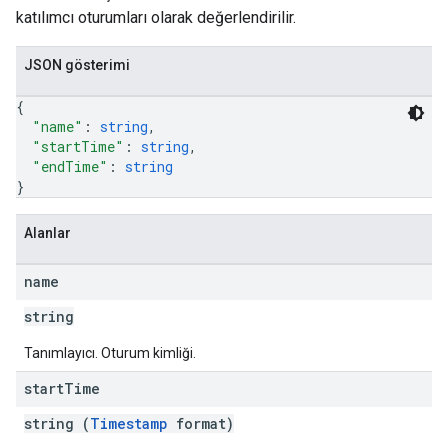
katılımcı oturumları olarak değerlendirilir.
JSON gösterimi
{
"name"
: 
string
,
"startTime"
: 
string
,
"endTime"
: 
string
}
Alanlar
name
string
Tanımlayıcı. Oturum kimliği.
start
Time
string (
Timestamp
format)