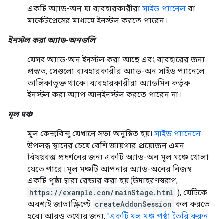
একটি অ্যাড-অন যা ব্যবহারকারীরা
সাইড প্যানেল
বা
মার্কেটপ্লেসের মাধ্যমে ইনস্টল করতে পারেন।
ইনস্টল করা অ্যাড-অনগুলি
যেসব অ্যাড-অন ইনস্টল করা আছে এবং ব্যবহারের জন্য
প্রস্তুত, সেগুলো ব্যবহারকারীর অ্যাড-অন সাইড প্যানেলে
তালিকাভুক্ত থাকে। ব্যবহারকারীরা অ্যাডমিন কর্তৃক
ইনস্টল করা অ্যাপ আনইনস্টল করতে পারেন না।
মূল মঞ্চ
মূল কেন্দ্রবিন্দু যেখানে সভা অনুষ্ঠিত হয়।
সাইড প্যানেলে
উপলব্ধ স্থানের চেয়ে বেশি জায়গার প্রয়োজন এমন
বিষয়বস্তু প্রদর্শনের জন্য একটি অ্যাড-অন মূল মঞ্চে খোলা
যেতে পারে। মূল মঞ্চটি আপনার অ্যাড-অনের নিজস্ব
একটি পৃষ্ঠা দ্বারা রেন্ডার করা হয় (উদাহরণস্বরূপ,
https://example.com/mainStage.html
), যেটিকে
অবশ্যই জাভাস্ক্রিপ্টে
createAddonSession
কল করতে
হবে। আরও তথ্যের জন্য,
"একটি মূল মঞ্চ পৃষ্ঠা তৈরি করুন