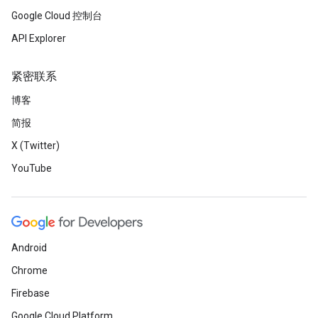
Google Cloud 控制台
API Explorer
紧密联系
博客
简报
X (Twitter)
YouTube
Android
Chrome
Firebase
Google Cloud Platform