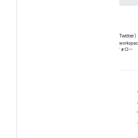
使用アクション
ユーザー ブロック
ユーザーのチェックイン
ユーザーのコメント
ユーザー ダウンロード
ブログ
X（旧 Twitter
User
Interaction
Google Workspace Developers
Twitter で @workspa
ユーザーの高評価
ブログを読む
をフォロー
ユーザーページ訪問
ユーザー プレイ
ユーザープラス ワンズ
ユーザー ツイート
デベロッパー向け Google Workspace
車両
静脈
プラットフォームの概要
船舶
デベロッパー プロダクト
動物病院
リリースノート
動画ギャラリー
ビデオゲーム
デベロッパー サポート
ビデオゲーム シリーズ
利用規約
Video
Object