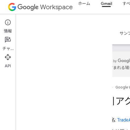
ホーム
Gmail
す
TVSeries
Workspace
表
TakeAction
Gmail
タトゥーパーラー
情報
タクシー
概要
ガイド
リファレンス
MCP サーバー
サン
タクシー予約
タクシー乗り場
チャット
Tech
Article
テレビ局
API
テニス複合施設
誤りが含まれる場
テキスト
シアターイベント
シアターグループ
ホーム
Google 
治療手順
取引ア
Thing
Ticket
タイ アクション
タイプ名:
Trade
時間
チップに関する操作