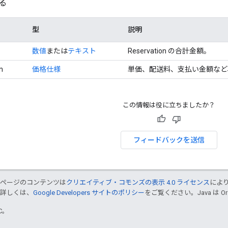
る
型
説明
数値
または
テキスト
Reservation の合計金額。
n
価格仕様
単価、配送料、支払い金額など
この情報は役に立ちましたか？
フィードバックを送信
のページのコンテンツは
クリエイティブ・コモンズの表示 4.0 ライセンス
によ
。詳しくは、
Google Developers サイトのポリシー
をご覧ください。Java は 
TC。