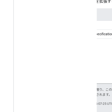
Action
を拡張す
タイヤ販売店
観光名所
氏名
観光情報センター
玩具店
price
トラック操作
priceSpecificatio
取引アクション
列車予約
駅
トレイントリップ
転送操作
旅行、アクション
旅行代理店
治療法
型と数量ノード
URL
特に記載のない限り、こ
により使用許諾されます
未登録のアクション
Unit
Price
Specification
最終更新日 2025-07-25 U
Update
Action