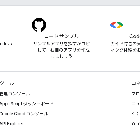
）
コードサンプル
Cod
cedevs
サンプルアプリを探すかコピ
ガイド付きの
ーして、独自のアプリを作成
ィング体験を
しましょう
ツール
コ
管理コンソール
ブロ
Apps Script ダッシュボード
ニュ
Google Cloud コンソール
X（旧
API Explorer
You